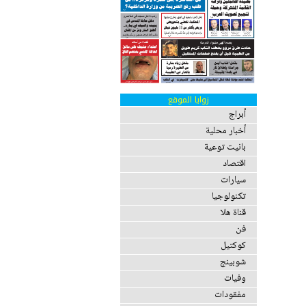
زوايا الموقع
أبراج
أخبار محلية
بانيت توعية
اقتصاد
سيارات
تكنولوجيا
قناة هلا
فن
كوكتيل
شوبينج
وفيات
مفقودات