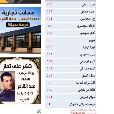
دينار اردني
4.01
جنيه مصري
0.05
ج. استرليني
4.04
فرنك سويسري
3.8
كيتر سويدي
0.32
يورو
3.5
ليرة تركية
0.11
ريال سعودي
0.98
كيتر نرويجي
0.32
كيتر دنماركي
0.47
دولار كندي
2.19
10 ليرات لبنانية
0
100 ين ياباني
1.87
دولار امريكي
3.04
درهم اماراتي / شيكل
1
ملاحظة: سعر العملة بالشيقل -
اخر تحديث 2026-08-07