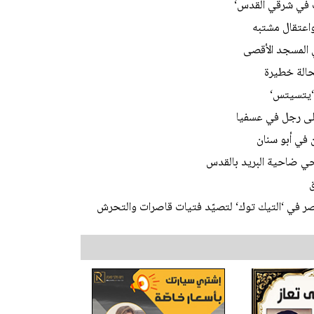
ات في شرقي القدس‘
اعتقال مشتبه
 ‘يتسيتس‘
على رجل في عسفيا
 في أبو سنان
 في ‘التيك توك‘ لتصيّد فتيات قاصرات والتحرش