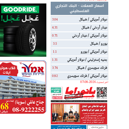
اسعار العملات - البنك التجاري
الفلسطيني
دولار أمريكي / شيكل
3.04
دينار أردني / شيكل
4.31
دولار أمريكي / دينار أردني
0.71
يورو / شيكل
3.5
دولار أمريكي / يورو
1.1
جنيه إسترليني / دولار أمريكي
1.31
فرنك سويسري / شيكل
3.74
دولار أمريكي / فرنك سويسري
0.82
اخر تحديث 2026-08-07