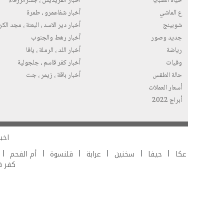
حياة الصبايا
أخبار الفريديس ، جسرالزرقاء
ع الماشي
أخبار شفاعمرو ، طمرة
شوبينج
أخبار دير الاسد ، البعنة ، مجد الك
جديد وصور
أخبار رهط والجنوب
رياضة
أخبار اللد ، الرملة ، يافا
وفيات
أخبار كفر قاسم ، جلجولية
حالة الطقس
أخبار باقة ، زيمر ، جت
أسعار العملات
أبراج 2022
اخبا
عكا
حيفا
سخنين
عرابة
قلنسوة
أم الفحم
كفر 