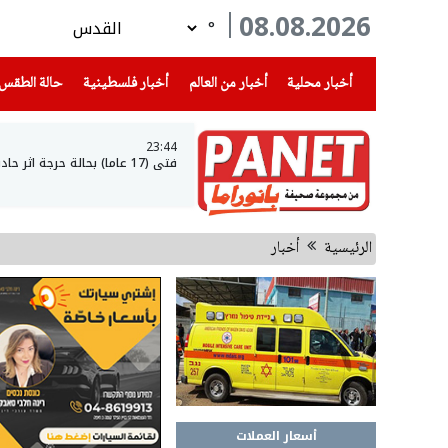
08.08.2026
°
(current)
(current)
(current)
أخبار محلية
أخبار من العالم
أخبار فلسطينية
حالة الطقس
23:44
فتى (17 عاما) بحالة حرجة اثر حادث طرق في عرعرة النقب
الرئيسية
أخبار
أسعار العملات