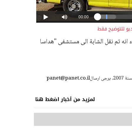
ديو للتوضيح فقط
انه تم نقل الشابة الى مستشفى "هداسا
panet@panet.co.il
استعمال المضامين بموجب بند 27 أ لقانون الحقوق الأدبية لسنة 2007، يرجى ارسال
لمزيد من أخبار اضغط هنا