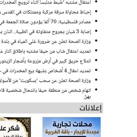
اعتقال مشتبه ‘ضُبط متلبساً أثناء ترويج المخدر
إحباط محاولة سرقة مركبة وممتلكات في القدس و
مصادر فلسطينية: 70 ألفا يؤدون صلاة الجمعة في المسجد الأقصى
إصابة 3 شبان بجروح متفاوتة في الطيبة.. اثنان بحالة خطيرة
وزارة الصحة تعلن عن ضرورة غلي المياه في بلدة
تمديد اعتقال شاب من حيفا مشتبه باطلاق النار 
اندلاع حريق كبير في أرض مزروعة بأشجار الزيتون
تمديد اعقال 4 أشخاص بشبهة بيع المخدرات في حي ضاحية البريد بالقدس
وزارة الصحة تعلن عن سحب ‘بسكويت‘ من الأسواق
اتهام شخص من منطقة حيفا بانتحال شخصية قاصر
بهنّ
إعلانات