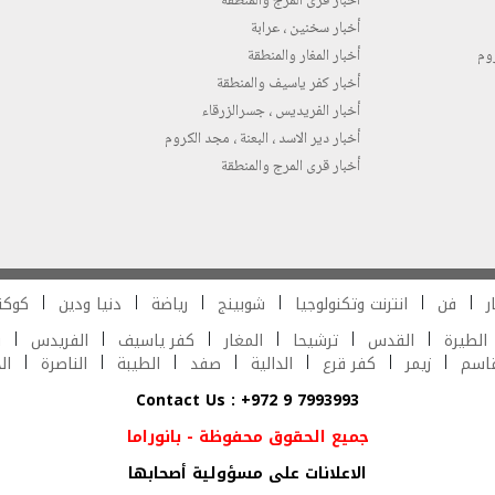
أخبار قرى المرج والمنطقة
أخبار سخنين ، عرابة
روم
أخبار المغار والمنطقة
أخبار كفر ياسيف والمنطقة
أخبار الفريديس ، جسرالزرقاء
أخبار دير الاسد ، البعنة ، مجد الكروم
أخبار قرى المرج والمنطقة
ر
فن
انترنت وتكنولوجيا
شوبينج
رياضة
دنيا ودين
كوكت
الطيرة
القدس
ترشيحا
المغار
كفر ياسيف
الفريدس
ش
قاسم
زيمر
كفر قرع
الدالية
صفد
الطيبة
الناصرة
ال
Contact Us : +972 9 7993993
جميع الحقوق محفوظة - بانوراما
الاعلانات على مسؤولية أصحابها