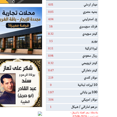
دينار اردني
4.01
جنيه مصري
0.05
ج. استرليني
4.04
فرنك سويسري
3.8
كيتر سويدي
0.32
يورو
3.5
ليرة تركية
0.11
ريال سعودي
0.98
كيتر نرويجي
0.32
كيتر دنماركي
0.47
دولار كندي
2.19
10 ليرات لبنانية
0
100 ين ياباني
1.87
دولار امريكي
3.04
درهم اماراتي / شيكل
1
ملاحظة: سعر العملة بالشيقل -
اخر تحديث 2026-08-07