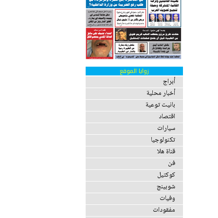
زوايا الموقع
أبراج
أخبار محلية
بانيت توعية
اقتصاد
سيارات
تكنولوجيا
قناة هلا
فن
كوكتيل
شوبينج
وفيات
مفقودات