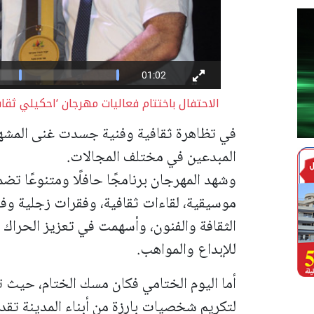
الاحتفال باختتام فعاليات مهرجان ‘احكيلي ثقاف
في تظاهرة ثقافية وفنية جسدت غنى المشهد
المبدعين في مختلف المجالات.
وشهد المهرجان برنامجًا حافلًا ومتنوعًا تض
موسيقية، لقاءات ثقافية، وفقرات زجلية وفن
الثقافة والفنون، وأسهمت في تعزيز الحراك 
للإبداع والمواهب.
أما اليوم الختامي فكان مسك الختام، حيث ت
لتكريم شخصيات بارزة من أبناء المدينة تقد