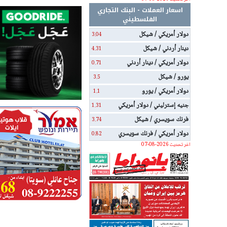
اسعار العملات - البنك التجاري
الفلسطيني
دولار أمريكي / شيكل
3.04
دينار أردني / شيكل
4.31
دولار أمريكي / دينار أردني
0.71
يورو / شيكل
3.5
دولار أمريكي / يورو
1.1
جنيه إسترليني / دولار أمريكي
1.31
فرنك سويسري / شيكل
3.74
دولار أمريكي / فرنك سويسري
0.82
اخر تحديث 2026-08-07