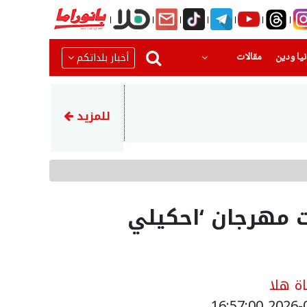
(current)
(current)
أخبار بلداتكم
يا ودين
مقالات
12:55
5 مصابين بحادث طرق على شارع 90 جنوبي البحر الميت
للمزيد
ات مهرجان ‘احكيلي
ة هلا