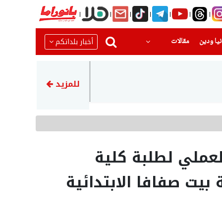
(current)
(current)
أخبار بلداتكم
يا ودين
مقالات
16:39
ضبط أسلحة وذخيرة في أماكن 
للمزيد
لعملي لطلبة كلية
بيت صفافا الابتدائية