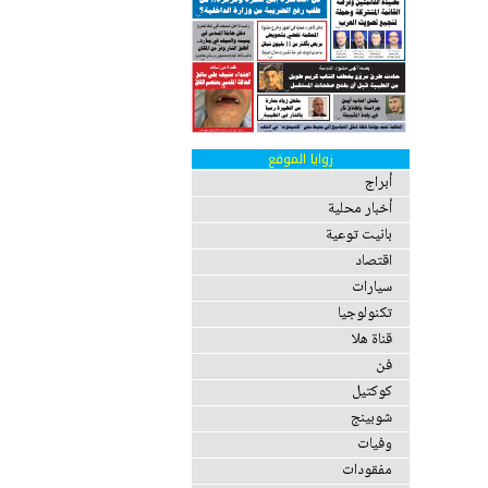
زوايا الموقع
أبراج
أخبار محلية
بانيت توعية
اقتصاد
سيارات
تكنولوجيا
قناة هلا
فن
كوكتيل
شوبينج
وفيات
مفقودات