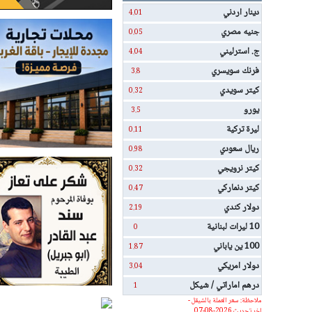
دينار اردني
4.01
جنيه مصري
0.05
ج. استرليني
4.04
فرنك سويسري
3.8
كيتر سويدي
0.32
يورو
3.5
ليرة تركية
0.11
ريال سعودي
0.98
كيتر نرويجي
0.32
كيتر دنماركي
0.47
دولار كندي
2.19
10 ليرات لبنانية
0
100 ين ياباني
1.87
دولار امريكي
3.04
درهم اماراتي / شيكل
1
ملاحظة: سعر العملة بالشيقل -
اخر تحديث 2026-08-07