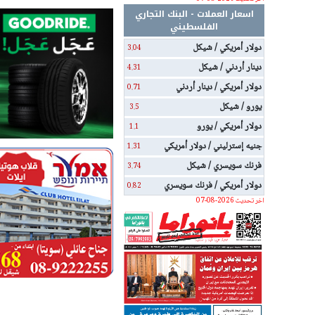
اسعار العملات - البنك التجاري
الفلسطيني
دولار أمريكي / شيكل
3.04
دينار أردني / شيكل
4.31
دولار أمريكي / دينار أردني
0.71
يورو / شيكل
3.5
دولار أمريكي / يورو
1.1
جنيه إسترليني / دولار أمريكي
1.31
فرنك سويسري / شيكل
3.74
دولار أمريكي / فرنك سويسري
0.82
اخر تحديث 2026-08-07