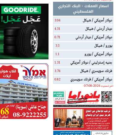
اسعار العملات - البنك التجاري
الفلسطيني
دولار أمريكي / شيكل
3.04
دينار أردني / شيكل
4.31
دولار أمريكي / دينار أردني
0.71
يورو / شيكل
3.5
دولار أمريكي / يورو
1.1
جنيه إسترليني / دولار أمريكي
1.31
فرنك سويسري / شيكل
3.74
دولار أمريكي / فرنك سويسري
0.82
اخر تحديث 2026-08-07