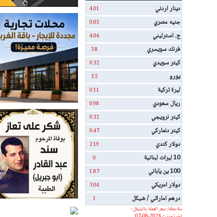
دينار اردني
4.01
جنيه مصري
0.05
ج. استرليني
4.04
فرنك سويسري
3.8
كيتر سويدي
0.32
يورو
3.5
ليرة تركية
0.11
ريال سعودي
0.98
كيتر نرويجي
0.32
كيتر دنماركي
0.47
دولار كندي
2.19
10 ليرات لبنانية
0
100 ين ياباني
1.87
دولار امريكي
3.04
درهم اماراتي / شيكل
1
ملاحظة: سعر العملة بالشيقل -
اخر تحديث 2026-08-07