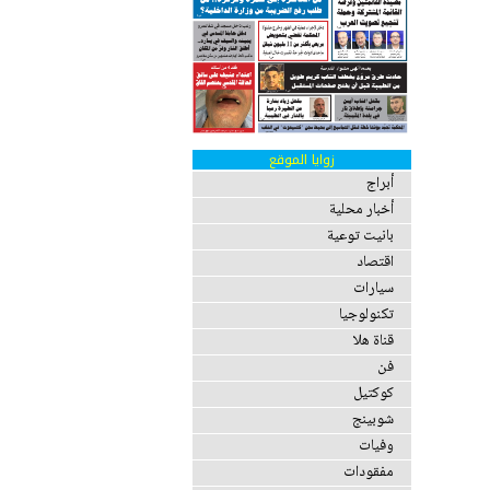
زوايا الموقع
أبراج
أخبار محلية
بانيت توعية
اقتصاد
سيارات
تكنولوجيا
قناة هلا
فن
كوكتيل
شوبينج
وفيات
مفقودات