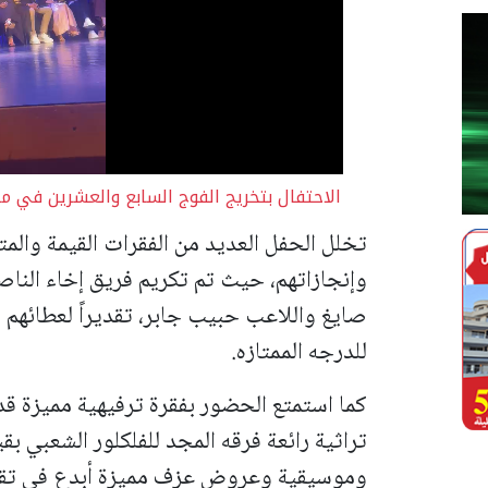
الاحتفال بتخريج الفوج السابع والعشرين في مدر
تخلل الحفل العديد من الفقرات القيمة وال
وإنجازاتهم، حيث تم تكريم فريق إخاء الناص
صايغ واللاعب حبيب جابر، تقديراً لعطائهم 
للدرجه الممتازه.
كما استمتع الحضور بفقرة ترفيهية مميزة قد
تراثية رائعة فرقه المجد للفلكلور الشعبي بق
وموسيقية وعروض عزف مميزة أبدع في تقد