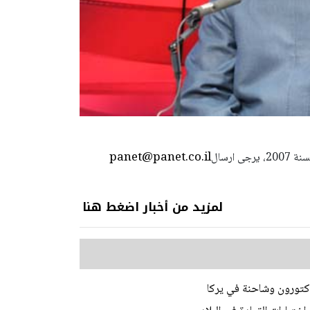
panet@panet.co.il
استعمال المضامين بموجب بند 27 أ لقانون الحقوق الأدبية لسنة 2007، يرجى ارسال
لمزيد من أخبار اضغط هنا