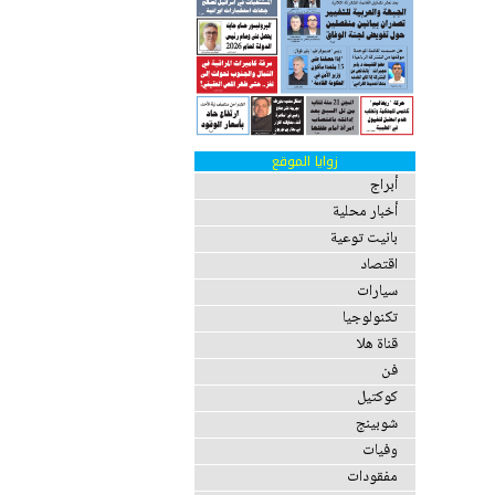
زوايا الموقع
أبراج
أخبار محلية
بانيت توعية
اقتصاد
سيارات
تكنولوجيا
قناة هلا
فن
كوكتيل
شوبينج
وفيات
مفقودات