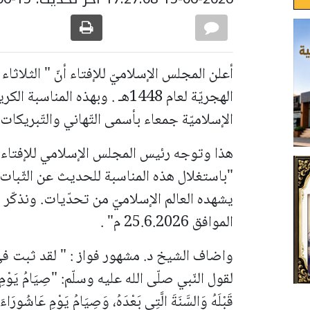
الهجريّة لعام 1448هـ . وبهذه الم
الإسلاميّة جمعاء بأسمى التّهاني والتّبريكات"
هذا وتوجه رئيس المجلس الإسلامي للإفتاء أ.
"باستغلال هذه المناسبة للحديث عن الثّبات
يشهده العالم الإسلاميّ من تحدّيات.
ونذكّر
الموافق 25.6.2026 م" .
واضاف الشيخ د. مشهور فواز : " لقد ثبت في 
لقول النّبي صلّى الله عليه وسلّم: "صِيَامُ يَوْمِ عَرَفَةَ
قَبْلَهُ وَالسَّنَةَ الَّتِي بَعْدَهُ، وَصِيَامُ يَوْمِ عَاشُورَاءَ