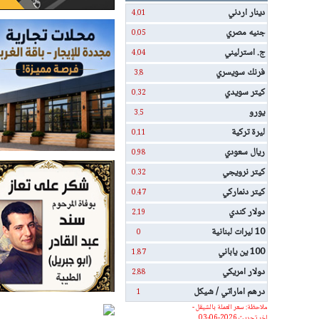
دينار اردني
4.01
جنيه مصري
0.05
ج. استرليني
4.04
فرنك سويسري
3.8
كيتر سويدي
0.32
يورو
3.5
ليرة تركية
0.11
ريال سعودي
0.98
كيتر نرويجي
0.32
كيتر دنماركي
0.47
دولار كندي
2.19
10 ليرات لبنانية
0
100 ين ياباني
1.87
دولار امريكي
2.88
درهم اماراتي / شيكل
1
ملاحظة: سعر العملة بالشيقل -
اخر تحديث 2026-06-03