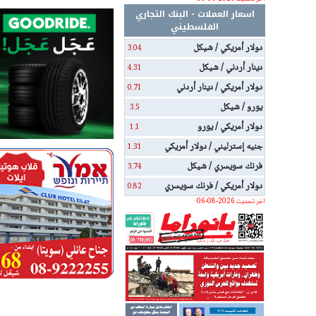
اسعار العملات - البنك التجاري
الفلسطيني
دولار أمريكي / شيكل
3.04
دينار أردني / شيكل
4.31
دولار أمريكي / دينار أردني
0.71
يورو / شيكل
3.5
دولار أمريكي / يورو
1.1
جنيه إسترليني / دولار أمريكي
1.31
فرنك سويسري / شيكل
3.74
دولار أمريكي / فرنك سويسري
0.82
اخر تحديث 2026-08-06