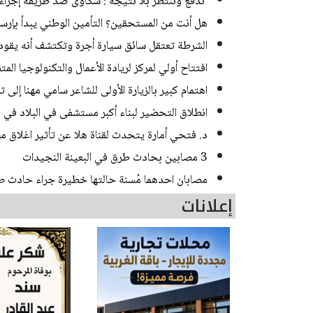
‘ندفع وننتظر بلا نتيجة‘: شكاوى ضد طريقة إجراء ا
هل أنت من المستحقين؟ التأمين الوطني يبدأ بإرسا
الشرطة تعتقل سائق سيارة أجرة وتكتشف أنه يقود منذ 20 عاما من دون رخص
افتتاح أولي لمركز لريادة الأعمال والتكنولوجيا الم
اهتمام كبير بالزيارة الأولى للشاعر سامي مهنا إلى 
انطلاق التحضير لبناء أكبر مستشفى في البلاد في
د. فتحي أمارة يتحدث لقناة هلا عن تأثير اغلاق مض
3 مصابين بحادث طرق في البعينة النجيدات
مصابان احدهما مُسنة حالتها خطيرة جراء حادث 
إعلانات