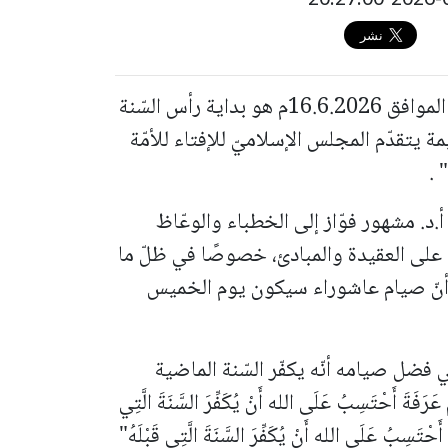
أعلن المجلس الإسلاميّ للإفتاء أنّ " الثلاثاء الموافق 16.6.2026م هو بداية رأس السّنة
ناسبة الكريمة يتقدّم المجلس الإسلاميّ للإفتاء للأمّة
 .
د. مشهور فوّاز إلى الخطباء والوعّاظ
 على العقيدة والمبادئ، خصوصًا في ظلّ ما
 أنّ صيام عاشوراء سيكون يوم الخميس
فضل صيامه أنّه يكفّر السّنة الماضية
 أَحْتَسِبُ عَلَى الله أَنْ يُكَفِّرَ السَّنَةَ الَّتِي
 أَحْتَسِبُ عَلَى الله أَنْ يُكَفِّرَ السَّنَةَ الَّتِي قَبْلَهُ"