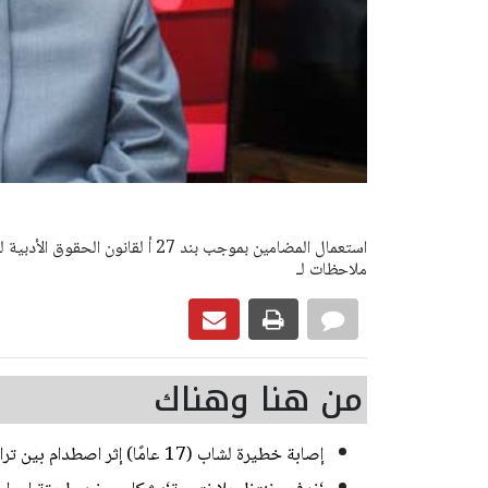
ملاحظات لـ
من هنا وهناك
إصابة خطيرة لشاب (17 عامًا) إثر اصطدام بين تراكتورون وشاحنة في يركا