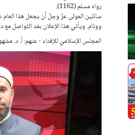
رواه مسلم (1162).
سائلين المولى عزّ وجلّ أن يجعل هذا العام 
ووئام.
ويأتي هذا الإعلان بعد التّواصل مع دا
المجلس الإسلاميّ للإفتاء -
عنهم: أ. د. مشهو