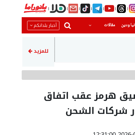
(current)
(current)
أخبار بلداتكم
يا ودين
مقالات
06:15
ترامب: أعتقد أن حرب إيران ستنت
للمزيد
ضيق هرمز عقب اتفاق
ر شركات الشحن