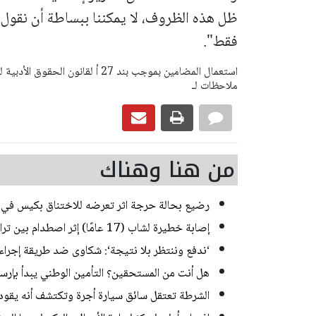
ظل هذه الظروف، لا يمكننا ببساطة أن نقول: 
فقط".
ملاحظات لـ
من هنا وهناك
رضيع بحالة حرجة اثر تعرضه للاختناق بكيس في ب
إصابة خطيرة لشاب (17 عامًا) إثر اصطدام بين تراكتورون وشاحنة في يركا
‘ندفع وننتظر بلا نتيجة‘: شكاوى ضد طريقة إجراء ا
هل أنت من المستحقين؟ التأمين الوطني يبدأ بإرسا
الشرطة تعتقل سائق سيارة أجرة وتكتشف أنه يقود منذ 20 عاما من دون رخص