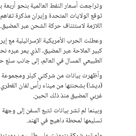
وتراجعت أسعار النفط العالمية بنحو أربعة با
توقع الولايات المتحدة وإيران مذكرة تفاه
اللازمة لاستئناف حركة الشحن عبر المضيق.
الطبيعي المسال في العالم، إلى جانب سلع حيو
وأظهرت بيانات من شركتي كبلر ومجموعة بو
(ديشا) بشحنتها من ميناء رأس لفان القطري 
غربي المضيق منذ ذلك الحين.
وبينما لم تشر بيانات تتبع السفن إلى وجهة ا
تسليمها لمحطة داهيج في الهند.
ولم ترد شركة بترونت على طلب من رويترز ل