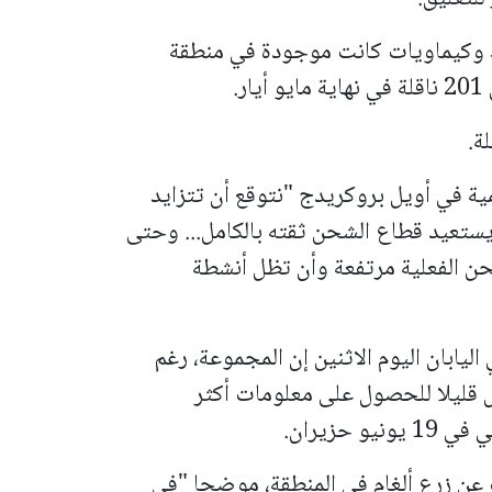
بلر أن نحو 155 ناقلة نفط وكيماويات كانت موجودة في منطقة
ة في أويل بروكريدج "نتوقع أن تتزايد
 يستعيد قطاع الشحن ثقته بالكامل... وحتى
حن الفعلية مرتفعة وأن تظل أنشطة
ليابان اليوم الاثنين إن المجموعة، رغم
ول قليلا للحصول على معلومات أكثر
حزيران.
عن زرع ألغام في المنطقة، موضحا "في