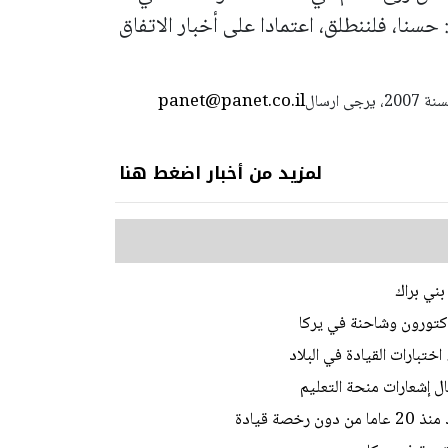
حسنا، فلننطلق، اعتمادا على أخبار الاتفاق
panet@panet.co.il
استعمال المضامين بموجب بند 27 أ لقانون الحقوق الأدبية لسنة 2007، يرجى ارسال
لمزيد من أخبار اضغط هنا
ني براك
ختبارات القيادة في البلاد
ل إشعارات منحة التعليم
ة قيادة