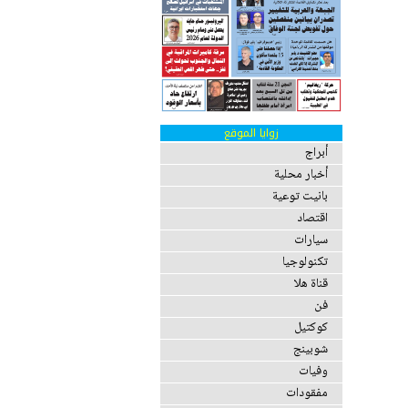
زوايا الموقع
أبراج
أخبار محلية
بانيت توعية
اقتصاد
سيارات
تكنولوجيا
قناة هلا
فن
كوكتيل
شوبينج
وفيات
مفقودات