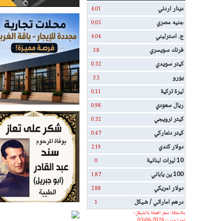
دينار اردني
4.01
جنيه مصري
0.05
ج. استرليني
4.04
فرنك سويسري
3.8
كيتر سويدي
0.32
يورو
3.5
ليرة تركية
0.11
ريال سعودي
0.98
كيتر نرويجي
0.32
كيتر دنماركي
0.47
دولار كندي
2.19
10 ليرات لبنانية
0
100 ين ياباني
1.87
دولار امريكي
2.88
درهم اماراتي / شيكل
1
ملاحظة: سعر العملة بالشيقل -
اخر تحديث 2026-06-03