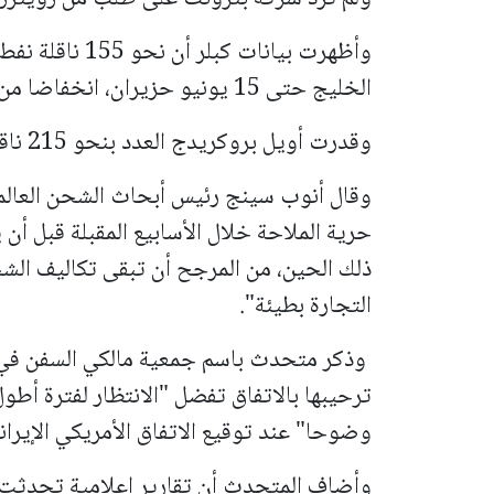
وأظهرت بيانات ك
الخليج حتى 15 يونيو حزيران، انخفاضا من 201 ناقلة في نهاية مايو أيار.
وقدرت أويل بروكريدج العدد بنحو 215 ناقلة.
وقال أنوب سينج رئيس أبحاث الشحن العالمي
حرية الملاحة خلال الأسابيع المقبلة قبل أن
ذلك الحين، من المرجح أن تبقى تكاليف الش
التجارة بطيئة".
‭ ‬وذكر متحدث باسم جمعية مالكي السفن في ا
ترحيبها بالاتفاق تفضل "الانتظار لفترة أط
وضوحا" عند توقيع الاتفاق الأمريكي الإيراني في 19 يونيو 
وأضاف المتحدث أن تقارير إعلامية تحدثت 