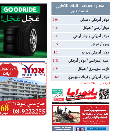
اسعار العملات - البنك التجاري
الفلسطيني
دولار أمريكي / شيكل
3.04
دينار أردني / شيكل
4.31
دولار أمريكي / دينار أردني
0.71
يورو / شيكل
3.5
دولار أمريكي / يورو
1.1
جنيه إسترليني / دولار أمريكي
1.31
فرنك سويسري / شيكل
3.74
دولار أمريكي / فرنك سويسري
0.82
اخر تحديث 2026-08-06