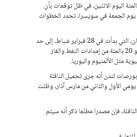
لمئة اليوم الاثنين، في ظل توقعات بأن
م يوم الجمعة في سويسرا، تحدد الخطوات
وعطلت الحرب الأمريكية الإسرائيلية مع إيران، التي بدأت في 28 فبراير شباط، إلى حد
كبير الملاحة عبر المضيق، الذي يمر عبره نحو 20 بالمئة من إمدادات النفط والغاز
ية مثل الألمنيوم واليوريا.
رصات لندن أنه جرى تحميل الناقلة
يومي الأول والثاني من مارس آذار، وظلت
لناقلة، فإن مصدرا مطلعا ذكر أنه سيتم
لتعليق.