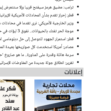
ترامب: مضيق هرمز سيفتح قريبا وإلا ستتعرض إير
قطر: إحراز تقدم بشأن المحادثات الأمريكية الإيرانية
وزير الخارجية الأمريكي: نرى تقدما في محادثات 
موجة الحر تفتك بالحيوانات.. نفوق 3 لبؤات في حديقة حيوان بطوكيو
قطر: استمرار الجهود للتوصل إلى حل دبلوماسي لصر
مصادر: أمريكا استخدمت كل صواريخها بعيدة المدى
سرعة هائلة وقدرة على المناورة.. ما هو صاروخ ‘حا
تقرير: انطلاق جولة جديدة من المفاوضات الإسرائيلي
إعلانات