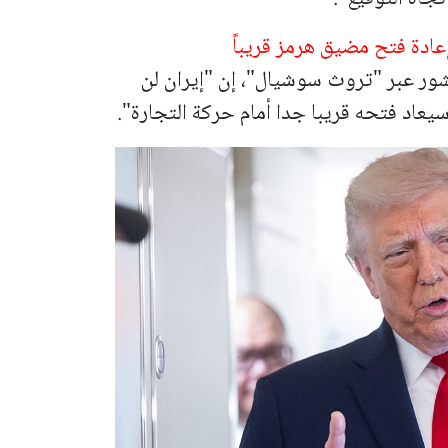
ادة فتح مضيق هرمز قريباً
شور عبر "تروث سوشيال"، إن "إيران لن
اد فتحه قريبا جدا أمام حركة التجارة".