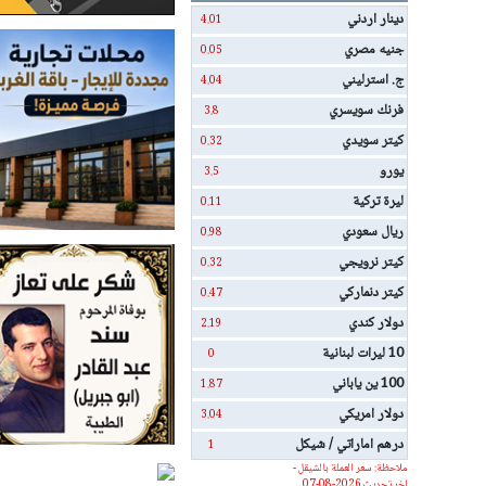
دينار اردني
4.01
جنيه مصري
0.05
ج. استرليني
4.04
فرنك سويسري
3.8
كيتر سويدي
0.32
يورو
3.5
ليرة تركية
0.11
ريال سعودي
0.98
كيتر نرويجي
0.32
كيتر دنماركي
0.47
دولار كندي
2.19
10 ليرات لبنانية
0
100 ين ياباني
1.87
دولار امريكي
3.04
درهم اماراتي / شيكل
1
ملاحظة: سعر العملة بالشيقل -
اخر تحديث 2026-08-07