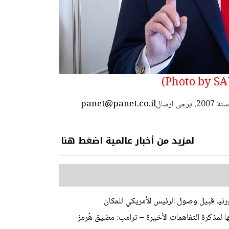
panet@panet.co.il
استعمال المضامين بموجب بند 27 أ لقانون الحقوق الأدبية لسنة 2007، يرجى ارسال
لمزيد من أخبار عالمية اضغط هنا
نيا قبيل وصول الرئيس الأمريكي للمكان
ا لمذكرة التفاهمات الأخيرة – ترامب: مضيق هُرمز