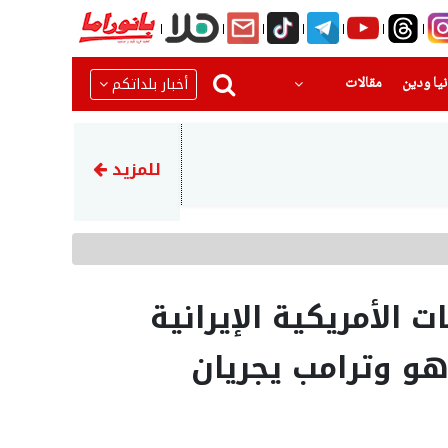
(current)
(current)
أخبار بلداتكم
يا ودين
مقالات
14:03
وزارة الصحة تعلن عن سحب ‘بسك
للمزيد
ت الأمريكية الإيرانية
هو وترامب يجريان