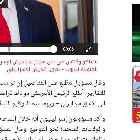
نتنياهو وكاتس في بيان مشترك: الجيش الإسر
الجنوبية لبيروت - تصوير الجيش الاسرائيلي
وقال مسؤول مطّلع على التفاصيل إن ترامب و
للتقارير، أطلع الرئيس الأمريكي دونالد تر
إلى اتفاق مع إيران – وربما يتم التوقيع الليلة
وأكد مسؤولون إسرائيليون أنه خلال الساعا
والولايات المتحدة نحو التوقيع. وقال المس
والولايات المتحدة خلال الساعات الأخيرة بات