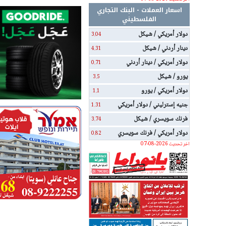
اسعار العملات - البنك التجاري
الفلسطيني
دولار أمريكي / شيكل
3.04
دينار أردني / شيكل
4.31
دولار أمريكي / دينار أردني
0.71
يورو / شيكل
3.5
دولار أمريكي / يورو
1.1
جنيه إسترليني / دولار أمريكي
1.31
فرنك سويسري / شيكل
3.74
دولار أمريكي / فرنك سويسري
0.82
اخر تحديث 2026-08-07