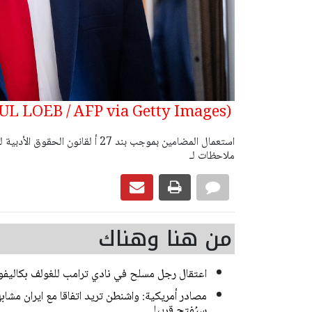
(Photo by SAUL LOEB / AFP via Getty Images)
ملاحظات لـ
من هنا وهناك
اعتقال رجل مسلح في نادي ترامب للغولف بكاليفور
مصادر أمريكية: واشنطن تريد اتفاقا مع ايران مشابه
سيُفتح قريبا