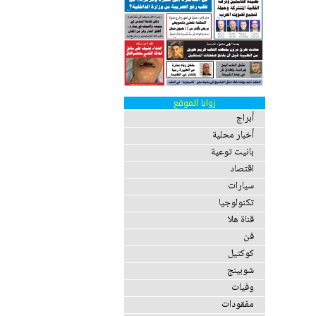
زوايا الموقع
أبراج
أخبار محلية
بانيت توعية
اقتصاد
سيارات
تكنولوجيا
قناة هلا
فن
كوكتيل
شوبينج
وفيات
مفقودات