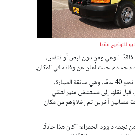
ديو للتوضيح فقط
 فاقدًا للوعي ومن دون نبض أو تنفس،
ء جسده، حيث أُعلن عن وفاته في المكان.
كما قدّمت الطواقم الطبية العلاج لامرأة تبلغ نحو 40 عامًا، وهي سائقة السيارة،
قبل نقلها إلى مستشفى مئير لتلقي
عة مصابين آخرين تم إخلاؤهم من مكان
نجمة داوود الحمراء: "كان هذا حادثًا