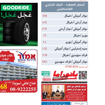
اسعار العملات - البنك التجاري
الفلسطيني
دولار أمريكي / شيكل
3.04
دينار أردني / شيكل
4.31
دولار أمريكي / دينار أردني
0.71
يورو / شيكل
3.5
دولار أمريكي / يورو
1.1
جنيه إسترليني / دولار أمريكي
1.31
فرنك سويسري / شيكل
3.74
دولار أمريكي / فرنك سويسري
0.82
اخر تحديث 2026-08-07