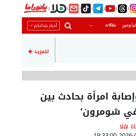
(current)
(current)
أخبار بلداتكم
يا ودين
مقالات
20:08
مصرع شاب واصابة 3 اخرين بحادث طرق مروع قرب حورة
للمزيد
 أعوام) وإصابة امرأة بحادث بين
في شومرون‘
ة هلا