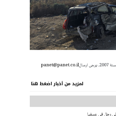
panet@panet.co.il
استعمال المضامين بموجب بند 27 أ لقانون الحقوق الأدبية لسنة 2007، يرجى ارسال
لمزيد من أخبار اضغط هنا
على رجل في عسفيا