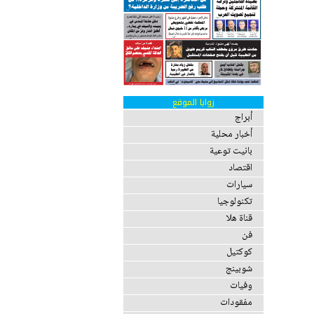
زوايا الموقع
أبراج
أخبار محلية
بانيت توعية
اقتصاد
سيارات
تكنولوجيا
قناة هلا
فن
كوكتيل
شوبينج
وفيات
مفقودات