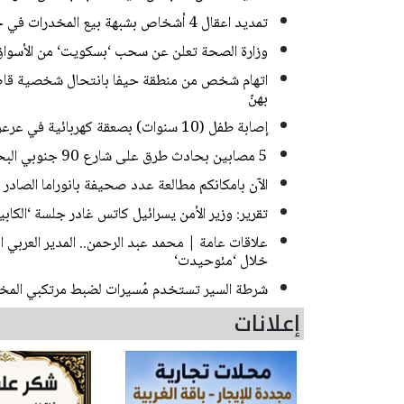
تمديد اعقال 4 أشخاص بشبهة بيع المخدرات في حي ضاحية البريد بالقدس
وزارة الصحة تعلن عن سحب ‘بسكويت‘ من الأسواق
اتهام شخص من منطقة حيفا بانتحال شخصية قاصر
بهنّ
إصابة طفل (10 سنوات) بصعقة كهربائية في عرعرة النقب
5 مصابين بحادث طرق على شارع 90 جنوبي البحر الميت
الآن بامكانكم مطالعة عدد صحيفة بانوراما الصادر ا
تقرير: وزير الأمن يسرائيل كاتس غادر جلسة ‘الك
علاقات عامة | محمد عبد الرحمن.. المدير العربي
خلال ‘مئوحيدت‘
شرطة السير تستخدم مُسيرات لضبط مرتكبي المخا
إعلانات