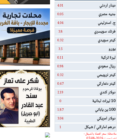
دينار اردني
4.01
جنيه مصري
0.05
ج. استرليني
4.04
فرنك سويسري
3.8
كيتر سويدي
0.32
يورو
3.5
ليرة تركية
0.11
ريال سعودي
0.98
كيتر نرويجي
0.32
كيتر دنماركي
0.47
دولار كندي
2.19
10 ليرات لبنانية
0
100 ين ياباني
1.87
دولار امريكي
3.04
درهم اماراتي / شيكل
1
ملاحظة: سعر العملة بالشيقل -
اخر تحديث 2026-08-07