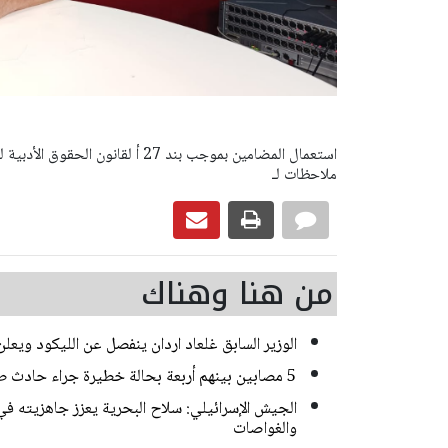
ملاحظات لـ
من هنا وهناك
الوزير السابق غلعاد اردان ينفصل عن الليكود ويع
5 مصابين بينهم أربعة بحالة خطيرة جراء حادث طرق على شارع 508 في غور الأردن
الجيش الإسرائيلي: سلاح البحرية يعزز جاهزيته في
والغواصات