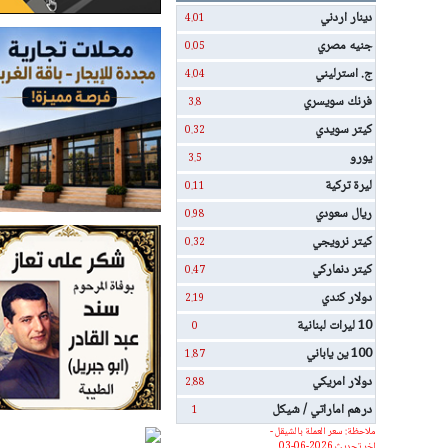
دينار اردني
4.01
جنيه مصري
0.05
ج. استرليني
4.04
فرنك سويسري
3.8
كيتر سويدي
0.32
يورو
3.5
ليرة تركية
0.11
ريال سعودي
0.98
كيتر نرويجي
0.32
كيتر دنماركي
0.47
دولار كندي
2.19
10 ليرات لبنانية
0
100 ين ياباني
1.87
دولار امريكي
2.88
درهم اماراتي / شيكل
1
ملاحظة: سعر العملة بالشيقل -
اخر تحديث 2026-06-03