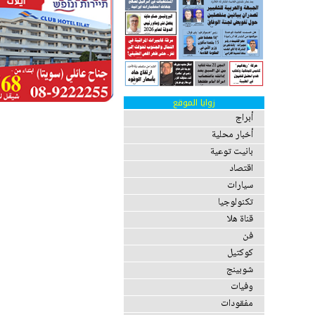
زوايا الموقع
أبراج
أخبار محلية
بانيت توعية
اقتصاد
سيارات
تكنولوجيا
قناة هلا
فن
كوكتيل
شوبينج
وفيات
مفقودات