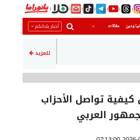
(current)
(current)
أخبار بلداتكم
يا ودين
مقالات
22:51
رضيع بحالة حرجةبعد تعرضه للا
للمزيد
كيفية تواصل الأحزاب
لجمهور العربي