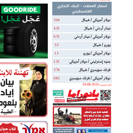
اسعار العملات - البنك التجاري
الفلسطيني
دولار أمريكي / شيكل
3.04
دينار أردني / شيكل
4.31
دولار أمريكي / دينار أردني
0.71
يورو / شيكل
3.5
دولار أمريكي / يورو
1.1
جنيه إسترليني / دولار أمريكي
1.31
فرنك سويسري / شيكل
3.74
دولار أمريكي / فرنك سويسري
0.82
اخر تحديث 2026-08-06