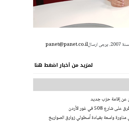
panet@panet.co.il
استعمال المضامين بموجب بند 27 أ لقانون الحقوق الأدبية لسنة 2007، يرجى ارسال
لمزيد من أخبار اضغط هنا
لن عن إقامة حزب جديد
 مناورة واسعة بقيادة أسطولي زوارق الصواريخ