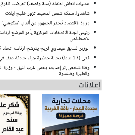
عمليات انعاش لطفلة (سنة ونصف) تعرضت للغرق 
شاهدوا: سمكة شمس المحيط تزور خليج ايلات
وزارة الاقتصاد تُحذر الجمهور من ألعاب ‘سكوشي‘
رئيس لجنة الانتخابات المركزية يأمر المرشح لرئ
الاصطناعي
الوزير السابق عيساوي فريج يترشح لرئاسة اتحاد كر
فتى (17 عاما) بحالة خطيرة جراء حادثة عنف في القدس
وفاة شخص إثر إصابته بحمى غرب النيل - وزارة 
والطيرة وقلنسوة
إعلانات