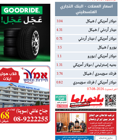
اسعار العملات - البنك التجاري
الفلسطيني
دولار أمريكي / شيكل
3.04
دينار أردني / شيكل
4.31
دولار أمريكي / دينار أردني
0.71
يورو / شيكل
3.5
دولار أمريكي / يورو
1.1
جنيه إسترليني / دولار أمريكي
1.31
فرنك سويسري / شيكل
3.74
دولار أمريكي / فرنك سويسري
0.82
اخر تحديث 2026-08-07