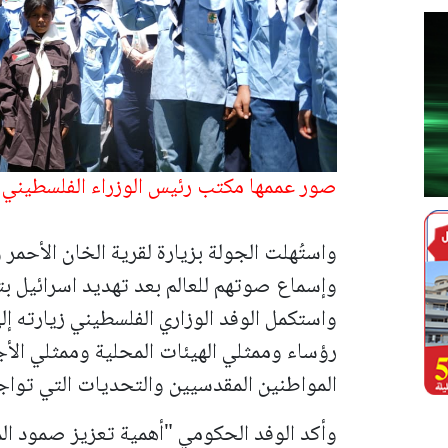
صور عممها مكتب رئيس الوزراء الفلسطيني
واستُهلت الجولة بزيارة لقرية الخان الأحمر 
وإسماع صوتهم للعالم بعد تهديد اسرائيل ب
واستكمل الوفد الوزاري الفلسطيني زيارته إ
رؤساء وممثلي الهيئات المحلية وممثلي الأج
المواطنين المقدسيين والتحديات التي تواج
وأكد الوفد الحكومي "أهمية تعزيز صمود ال