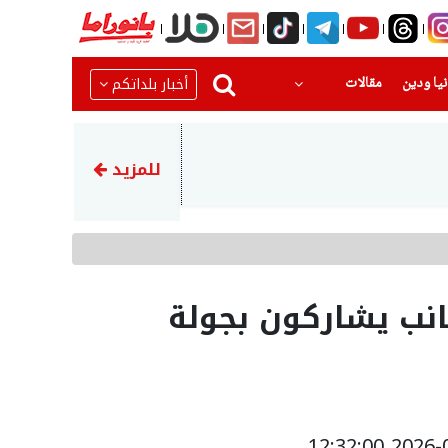
(current)
(current)
أخبار بلداتكم
يا ودين
مقالات
14:03
وزارة الصحة تعلن عن سحب ‘بسك
للمزيد
نب يشاركون بجولة