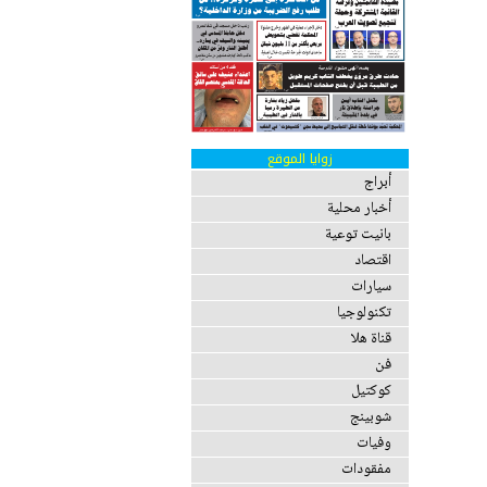
زوايا الموقع
أبراج
أخبار محلية
بانيت توعية
اقتصاد
سيارات
تكنولوجيا
قناة هلا
فن
كوكتيل
شوبينج
وفيات
مفقودات