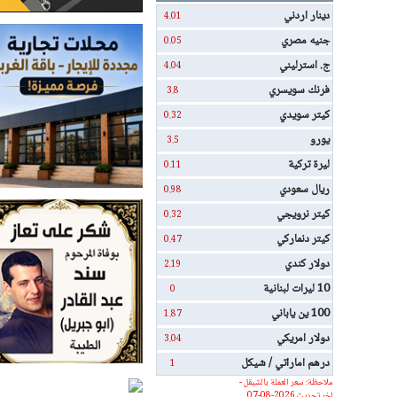
دينار اردني
4.01
جنيه مصري
0.05
ج. استرليني
4.04
فرنك سويسري
3.8
كيتر سويدي
0.32
يورو
3.5
ليرة تركية
0.11
ريال سعودي
0.98
كيتر نرويجي
0.32
كيتر دنماركي
0.47
دولار كندي
2.19
10 ليرات لبنانية
0
100 ين ياباني
1.87
دولار امريكي
3.04
درهم اماراتي / شيكل
1
ملاحظة: سعر العملة بالشيقل -
اخر تحديث 2026-08-07