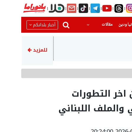
(current)
(current)
أخبار بلداتكم
يا ودين
مقالات
19:53
ميدالية ذهبية لجولان عرابي من
للمزيد
اخر التطورات
ي والملف اللبناني