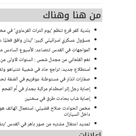
من هنا وهناك
بلدية كفر قرع تنظم ‘يوم التراث القرعاوي‘ في مخي
مسؤول عسكري اسرائيلي كبير: ‘لبنان وافق فعليًا 
المواجهات في القدس تتصاعد: الأسبوع السادس م
نغم القلعاني من مجدل شمس : السنوات الاولى من 
استطلاع جديد: تراجع حاد في شعبية نتنياهو وتق
صفارات انذار في مستوطنة عوفريم في الضفة تح
إصابة رجل إثر اصطدام مركبة بجدار في أم الفحم
إصابة شاب بحادث طرق في سخنين
مخمن الحوادث صلاح فضيلي: استعمال الهاتف هو ا
داخل السيارات
تمديد اعتقال مشتبه من صور باهر في القدس ‘بن
إعلانات