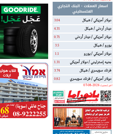
اسعار العملات - البنك التجاري
الفلسطيني
دولار أمريكي / شيكل
3.04
دينار أردني / شيكل
4.31
دولار أمريكي / دينار أردني
0.71
يورو / شيكل
3.5
دولار أمريكي / يورو
1.1
جنيه إسترليني / دولار أمريكي
1.31
فرنك سويسري / شيكل
3.74
دولار أمريكي / فرنك سويسري
0.82
اخر تحديث 2026-08-07