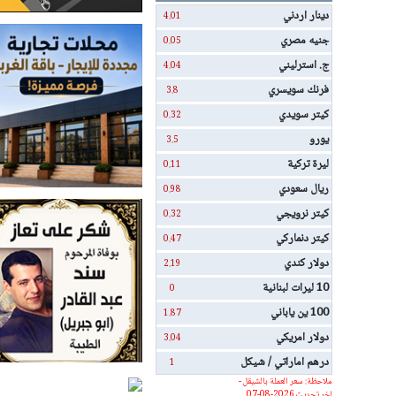
دينار اردني
4.01
جنيه مصري
0.05
ج. استرليني
4.04
فرنك سويسري
3.8
كيتر سويدي
0.32
يورو
3.5
ليرة تركية
0.11
ريال سعودي
0.98
كيتر نرويجي
0.32
كيتر دنماركي
0.47
دولار كندي
2.19
10 ليرات لبنانية
0
100 ين ياباني
1.87
دولار امريكي
3.04
درهم اماراتي / شيكل
1
ملاحظة: سعر العملة بالشيقل -
اخر تحديث 2026-08-07