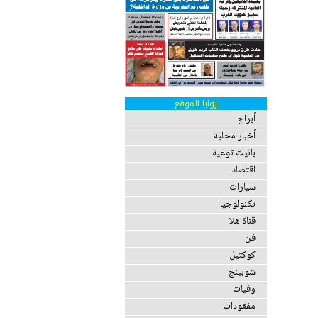
زوايا الموقع
أبراج
أخبار محلية
بانيت توعية
اقتصاد
سيارات
تكنولوجيا
قناة هلا
فن
كوكتيل
شوبينج
وفيات
مفقودات