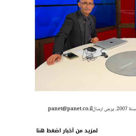
panet@panet.co.il
استعمال المضامين بموجب بند 27 أ لقانون الحقوق الأدبية لسنة 2007، يرجى ارسال
لمزيد من أخبار اضغط هنا