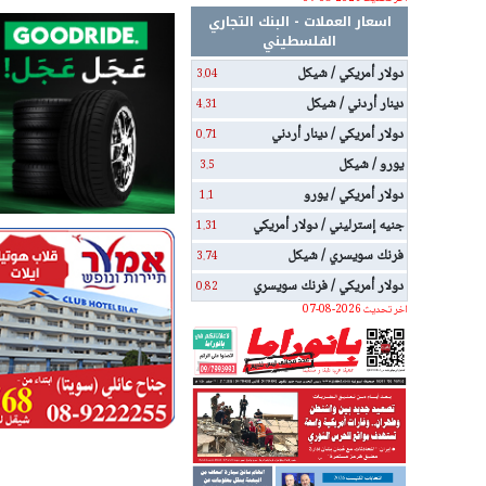
اسعار العملات - البنك التجاري
الفلسطيني
دولار أمريكي / شيكل
3.04
دينار أردني / شيكل
4.31
دولار أمريكي / دينار أردني
0.71
يورو / شيكل
3.5
دولار أمريكي / يورو
1.1
جنيه إسترليني / دولار أمريكي
1.31
فرنك سويسري / شيكل
3.74
دولار أمريكي / فرنك سويسري
0.82
اخر تحديث 2026-08-07