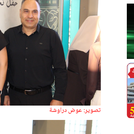
تصوير: عوض دراوشة