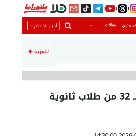
(current)
(current)
أخبار بلداتكم
يا ودين
مقالات
06:59
وزارة الصحة تحذّر الجمهور من ا
للمزيد
الاحتفال بتخريج الفوج الـ 32 من طلاب ثانوية