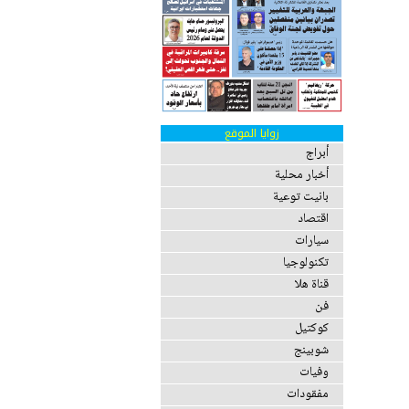
زوايا الموقع
أبراج
أخبار محلية
بانيت توعية
اقتصاد
سيارات
تكنولوجيا
قناة هلا
فن
كوكتيل
شوبينج
وفيات
مفقودات