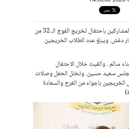
غصت قاعة المركز الجماهيري في دير حنا بالمشاركين باحتفال تخريج الفوج الـ 32 من
نار دغش. ويبلغ عدد الطلاب الخريجين
ناء سالم . والقيت خلال الاحتفال
لمجلس سعيد حسين. وتخلل الحفل وصلات
ى الخريجين باجواء من الفرح والسعادة
)