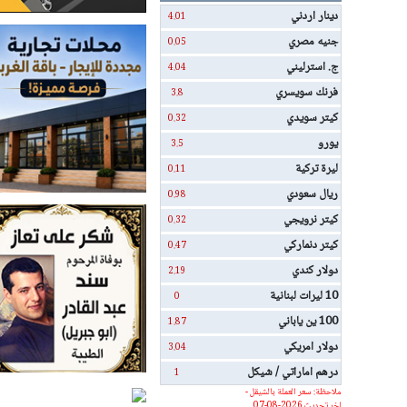
دينار اردني
4.01
جنيه مصري
0.05
ج. استرليني
4.04
فرنك سويسري
3.8
كيتر سويدي
0.32
يورو
3.5
ليرة تركية
0.11
ريال سعودي
0.98
كيتر نرويجي
0.32
كيتر دنماركي
0.47
دولار كندي
2.19
10 ليرات لبنانية
0
100 ين ياباني
1.87
دولار امريكي
3.04
درهم اماراتي / شيكل
1
ملاحظة: سعر العملة بالشيقل -
اخر تحديث 2026-08-07