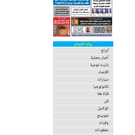
زوايا الموقع
أبراج
أخبار محلية
بانيت توعية
اقتصاد
سيارات
تكنولوجيا
قناة هلا
فن
كوكتيل
شوبينج
وفيات
مفقودات