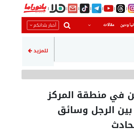
(current)
(current)
أخبار بلداتكم
يا ودين
مقالات
22:23
اتهام توني مهاجم الأهلي الس
للمزيد
 في منطقة المركز
بين الرجل وسائق
حادث