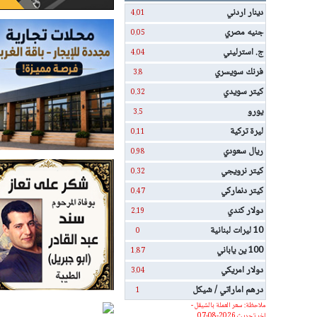
دينار اردني
4.01
جنيه مصري
0.05
ج. استرليني
4.04
فرنك سويسري
3.8
كيتر سويدي
0.32
يورو
3.5
ليرة تركية
0.11
ريال سعودي
0.98
كيتر نرويجي
0.32
كيتر دنماركي
0.47
دولار كندي
2.19
10 ليرات لبنانية
0
100 ين ياباني
1.87
دولار امريكي
3.04
درهم اماراتي / شيكل
1
ملاحظة: سعر العملة بالشيقل -
اخر تحديث 2026-08-07