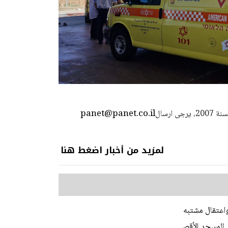
panet@panet.co.il
استعمال المضامين بموجب بند 27 أ لقانون الحقوق الأدبية لسنة 2007، يرجى ارسال
لمزيد من أخبار اضغط هنا
اعتقال مشتبه