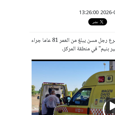
أعلنت الشرطة ان التحقيق في ملابسات مصرع رجل مسن يبلغ من العمر 81 عاما جراء
 بنيم" في منطقة المركز،