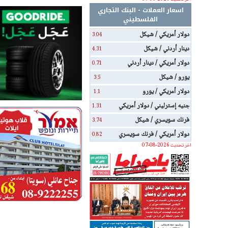
اسعار العملات - البنك التجاري
الفلسطيني
دولار أمريكي / شيكل
3.04
دينار أردني / شيكل
4.31
دولار أمريكي / دينار أردني
0.71
يورو / شيكل
3.5
دولار أمريكي / يورو
1.1
جنيه إسترليني / دولار أمريكي
1.31
فرنك سويسري / شيكل
3.74
دولار أمريكي / فرنك سويسري
0.82
اخر تحديث 2026-08-07