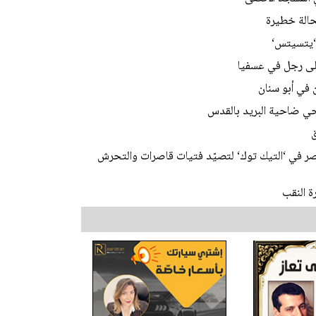
 ‘يتسيتس‘
على رجل في عسفيا
 في أبو سنان
 في ‘التيك توك‘ لتصيّد فتيات قاصرات والتحرش