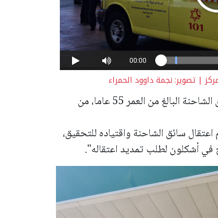
 | تصوير: نجمة داوود الحمراء
كشف عن وقوع جدال بين المسن وبين سائق الشاحنة البالغ من العمر 55 عاما، من
اعتقال سائق الشاحنة واقتياده للتحقيق،
في أشكلون لطلب تمديد اعتقاله".