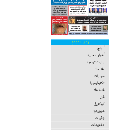
زوايا الموقع
أبراج
أخبار محلية
بانيت توعية
اقتصاد
سيارات
تكنولوجيا
قناة هلا
فن
كوكتيل
شوبينج
وفيات
مفقودات