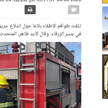
تلقت طواقم الاطفاء بلاغا حول اندلاع حري
في جسر الزرقاء. وقال كايد ظاهر، المتحدث 