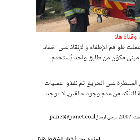
وقناة هلا
لت طواقم الإطفاء والإنقاذ على اخماد
مبنى مكوّن من طابق واحد يُستخدم
السيطرة على الحريق ثم نفذوا عمليات
للتأكد من عدم وجود عالقين. لا يوجد
panet@panet.co.il
استعمال المضامين بموجب بند 27 أ لقانون الحقوق الأدبية لسنة 2007، يرجى ارسال
لمزيد من أخبار اضغط هنا