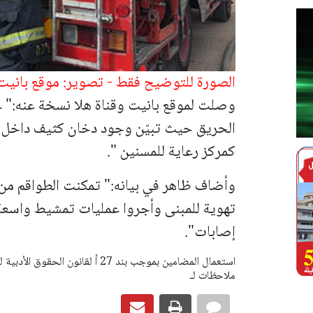
الصورة للتوضيح فقط - تصوير: موقع بانيت 
وصلت لموقع بانيت وقناة هلا نسخة عنه:" عم
الحريق حيث تبيّن وجود دخان كثيف داخل 
كمركز رعاية للمسنين ".
وأضاف ظاهر في بيانه:" تمكنت الطواقم من 
تهوية للمبنى وأجروا عمليات تمشيط واسعة 
إصابات".
ملاحظات لـ