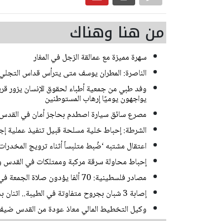
من هنا وهناك
سهرة مميزة مع عمالقة الزجل في المغار
الناصرة: المطران يوسف متى يترأس قداس التجلي
وفد طبي من جمعية أطباء لحقوق الإنسان يزور قرية
يواجهون يوميًا إرهاب المستوطنين
مصرع سائق سيارة اصطدم بحاجز أمان في القدس
الشرطة: إحباط خلية مسلحة قبيل تنفيذ عملية إجرامية ف
اعتقال مشتبه ‘ضُبط متلبساً أثناء ترويج المخدر
إحباط محاولة سرقة مركبة وممتلكات في القدس و
مصادر فلسطينية: 70 ألفا يؤدون صلاة الجمعة في المسجد الأقصى
إصابة 3 شبان بجروح متفاوتة في الطيبة.. اثنان بحالة خطيرة
وكيل التخطيط المالي معاذ عودة من القدس ضيف