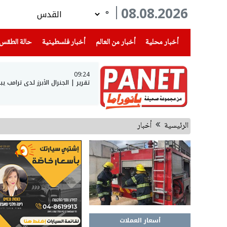
08.08.2026
°
(current)
(current)
(current)
أخبار محلية
أخبار من العالم
أخبار فلسطينية
حالة الطقس
09:24
تقرير | الجنرال الأبرز لدى ترامب يبحث عن مخرج 
الرئيسية
أخبار
أسعار العملات