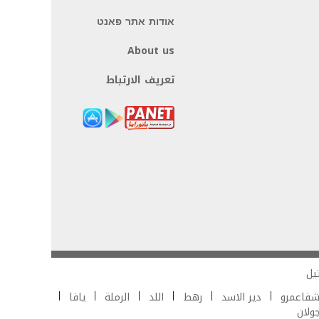
אודות אתר פאנט
About us
تعريف الارتباط
يل
فاعمرو
دير الاسد
رهط
اللد
الرملة
يافا
جولان