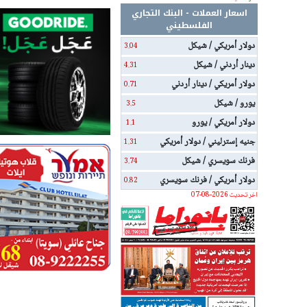
اسعار العملات - البنك التجاري
الفلسطيني
دولار أمريكي / شيكل
3.04
دينار أردني / شيكل
4.31
دولار أمريكي / دينار أردني
0.71
يورو / شيكل
3.5
دولار أمريكي / يورو
1.1
جنيه إسترليني / دولار أمريكي
1.31
فرنك سويسري / شيكل
3.74
دولار أمريكي / فرنك سويسري
0.82
اخر تحديث 2026-08-07