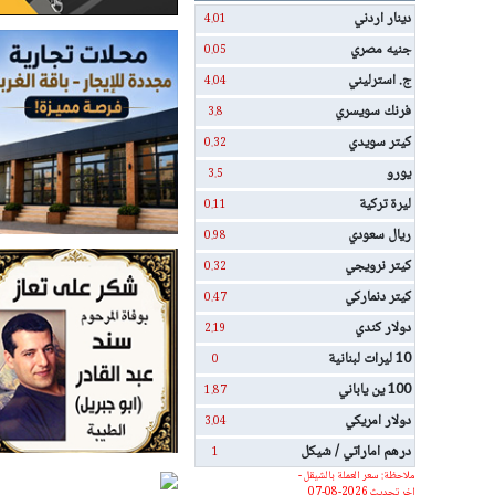
دينار اردني
4.01
جنيه مصري
0.05
ج. استرليني
4.04
فرنك سويسري
3.8
كيتر سويدي
0.32
يورو
3.5
ليرة تركية
0.11
ريال سعودي
0.98
كيتر نرويجي
0.32
كيتر دنماركي
0.47
دولار كندي
2.19
10 ليرات لبنانية
0
100 ين ياباني
1.87
دولار امريكي
3.04
درهم اماراتي / شيكل
1
ملاحظة: سعر العملة بالشيقل -
اخر تحديث 2026-08-07