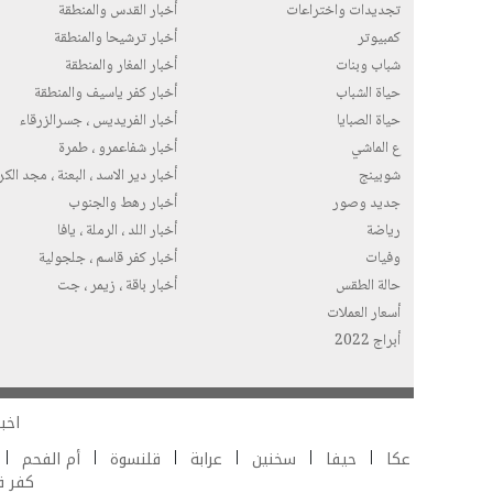
تجديدات واختراعات
أخبار القدس والمنطقة
كمبيوتر
أخبار ترشيحا والمنطقة
شباب وبنات
أخبار المغار والمنطقة
حياة الشباب
أخبار كفر ياسيف والمنطقة
حياة الصبايا
أخبار الفريديس ، جسرالزرقاء
ع الماشي
أخبار شفاعمرو ، طمرة
شوبينج
أخبار دير الاسد ، البعنة ، مجد الك
جديد وصور
أخبار رهط والجنوب
رياضة
أخبار اللد ، الرملة ، يافا
وفيات
أخبار كفر قاسم ، جلجولية
حالة الطقس
أخبار باقة ، زيمر ، جت
أسعار العملات
أبراج 2022
اخبا
عكا
حيفا
سخنين
عرابة
قلنسوة
أم الفحم
كفر 