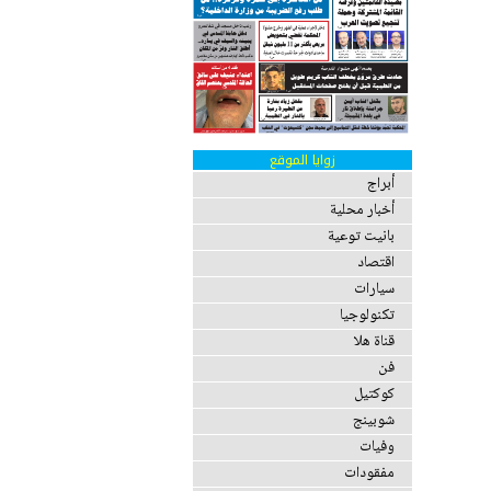
زوايا الموقع
أبراج
أخبار محلية
بانيت توعية
اقتصاد
سيارات
تكنولوجيا
قناة هلا
فن
كوكتيل
شوبينج
وفيات
مفقودات