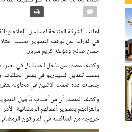
أعلنت الشركة المنتجة لمسلسل "إعلام وراثة"
في الدراما، عن توقف التصوير، بسبب اختل
حسن صالح ومؤلفه كريم سرور.
وكشف مصدر من داخل المسلسل في تصريحا
بسبب تعديل السيناريو في بعض الحلقات، 
جلسات عدة ضمّت الاثنين في محاولة لتقريب
وكشف المصدر أن من أسباب تأجيل التصوير خل
والتزامهم بتصوير أعمالهم الرمضانية، الأم
خروجه من المنافسة في الماراثون الرمضاني الماضي 2026؛ نظراً