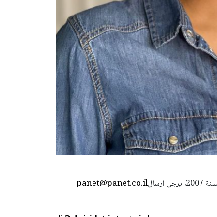
panet@panet.co.il
استعمال المضامين بموجب بند 27 أ لقانون الحقوق الأدبية لسنة 2007، يرجى ارسال