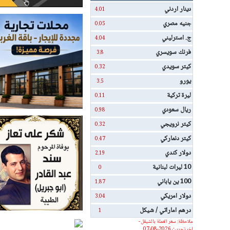
دينار اردني
4.01
جنيه مصري
0.05
ج. استرليني
4.04
فرنك سويسري
3.8
كيتر سويدي
0.32
يورو
3.5
ليرة تركية
0.11
ريال سعودي
0.98
كيتر نرويجي
0.32
كيتر دنماركي
0.47
دولار كندي
2.19
10 ليرات لبنانية
0
100 ين ياباني
1.87
دولار امريكي
3.04
درهم اماراتي / شيكل
1
ملاحظة: سعر العملة بالشيقل -
اخر تحديث 2026-08-07