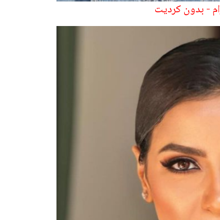
ام - بدون كرديت