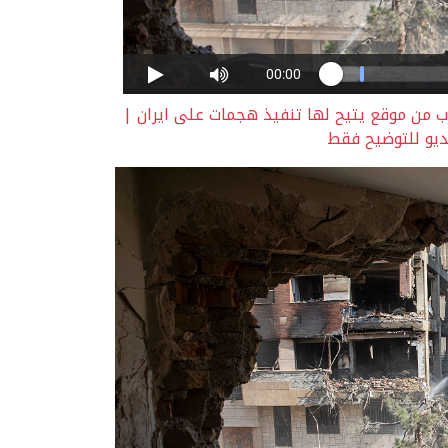
ترب من موقع يتيح لها تنفيذ هجمات على ايران |
يديو للتوضيح فقط