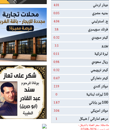
دينار اردني
4.01
جنيه مصري
0.05
ج. استرليني
4.04
فرنك سويسري
3.8
كيتر سويدي
0.32
يورو
3.5
ليرة تركية
0.11
ريال سعودي
0.98
كيتر نرويجي
0.32
كيتر دنماركي
0.47
دولار كندي
2.19
10 ليرات لبنانية
0
100 ين ياباني
1.87
دولار امريكي
3.04
درهم اماراتي / شيكل
1
ملاحظة: سعر العملة بالشيقل -
اخر تحديث 2026-08-07