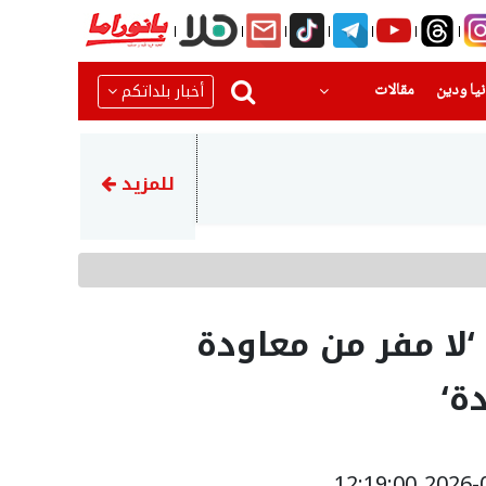
(current)
(current)
أخبار بلداتكم
يا ودين
مقالات
10:32
إصابة رجل إثر اصطدام مركبة بجدار في أم الفحم
للمزيد
لا مفر من معاودة
ة‘