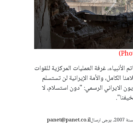
الأنبياء، غرفة العمليات المركزية للقوات
نا الكامل، والأمة الإيرانية لن تستسلم
ن الايراني الرسمي: "دون استسلام، لا
يفنا".
panet@panet.co.il
استعمال المضامين بموجب بند 27 أ لقانون الحقوق الأدبية لسنة 2007، يرجى ارسال