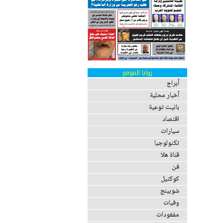
زوايا الموقع
أبراج
أخبار محلية
بانيت توعية
اقتصاد
سيارات
تكنولوجيا
قناة هلا
فن
كوكتيل
شوبينج
وفيات
مفقودات