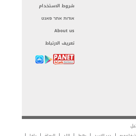
شروط الاستخدام
אודות אתר פאנט
About us
تعريف الارتباط
يل
فاعمرو
دير الاسد
رهط
اللد
الرملة
يافا