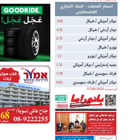
اسعار العملات - البنك التجاري
الفلسطيني
دولار أمريكي / شيكل
3.04
دينار أردني / شيكل
4.31
دولار أمريكي / دينار أردني
0.71
يورو / شيكل
3.5
دولار أمريكي / يورو
1.1
جنيه إسترليني / دولار أمريكي
1.31
فرنك سويسري / شيكل
3.74
دولار أمريكي / فرنك سويسري
0.82
اخر تحديث 2026-08-07