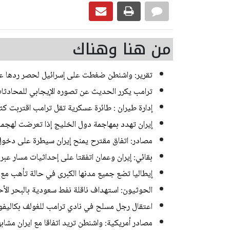
من هنا وهناك
تقرير: واشنطن ضغطت على إسرائيل لحصر ردها عل
ترامب يكرر الحديث عن تصوره الإيجابي للمحادثات
إدارة طيران : طائرة عسكرية تقل ترامب اقتربت كث
إيران تهدد بمهاجمة دول الخليج إذا تعرضت لهجم
مصادر: اتفاق مقترح يمنح إيران سيطرة على دخو
بقائي: إيران وعمان اتفقتا على إحداثيات مسار عب
إيطاليا تضع جميع مدنها الكبرى في حالة تأهب مع 
الحوثيون: استهداف ناقلة نفط سعودية بالبحر الأح
اعتقال رجل مسلح في نادي ترامب للغولف بكاليفور
مصادر أمريكية: واشنطن تريد اتفاقا مع ايران مشابه