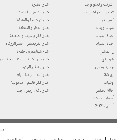
انترنت وتكنولوجيا
أخبار الطيرة
تجديدات واختراعات
أخبار القدس والمنطقة
كمبيوتر
أخبار ترشيحا والمنطقة
شباب وبنات
أخبار المغار والمنطقة
حياة الشباب
أخبار كفر ياسيف والمنطقة
حياة الصبايا
أخبار الفريديس ، جسرالزرقاء
ع الماشي
أخبار شفاعمرو ، طمرة
شوبينج
أخبار دير الاسد ، البعنة ، مجد الك
جديد وصور
أخبار رهط والجنوب
رياضة
أخبار اللد ، الرملة ، يافا
وفيات
أخبار كفر قاسم ، جلجولية
حالة الطقس
أخبار باقة ، زيمر ، جت
أسعار العملات
أبراج 2022
اخبا
عكا
حيفا
سخنين
عرابة
قلنسوة
أم الفحم