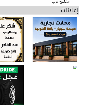
سيُفتح قريبا
إعلانات