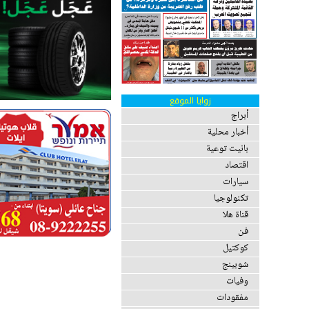
زوايا الموقع
أبراج
أخبار محلية
بانيت توعية
اقتصاد
سيارات
تكنولوجيا
قناة هلا
فن
كوكتيل
شوبينج
وفيات
مفقودات