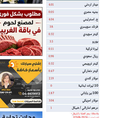
دينار اردني
4.01
جنيه مصري
0.05
ج. استرليني
4.04
فرنك سويسري
3.8
كيتر سويدي
0.32
يورو
3.5
ليرة تركية
0.11
ريال سعودي
0.98
كيتر نرويجي
0.32
كيتر دنماركي
0.47
دولار كندي
2.19
10 ليرات لبنانية
0
100 ين ياباني
1.87
دولار امريكي
3.04
درهم اماراتي / شيكل
1
ملاحظة: سعر العملة بالشيقل -
اخر تحديث 2026-08-07