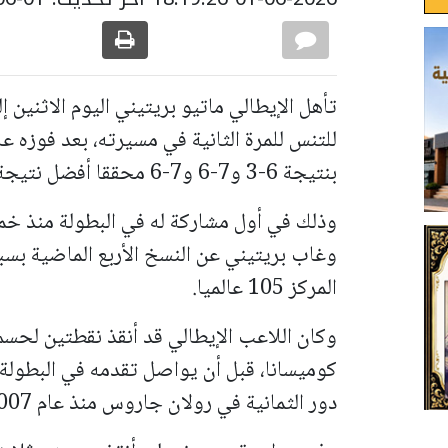
تأهل الإيطالي ماتيو بريتيني اليوم الاثنين إ
للتنس للمرة الثانية في مسيرته، بعد فوزه 
بنتيجة 6-3 و7-6 و7-6 محققا أفضل نتيجة له في رولان جاروس،
وذلك في أول مشاركة له في البطولة منذ خم
وغاب بريتيني عن النسخ الأربع الماضية بس
المركز 105 عالميا.
وكان اللاعب الإيطالي قد أنقذ نقطتين لحسم 
كوميسانا، قبل أن يواصل تقدمه في البطولة،
دور الثمانية في رولان جاروس منذ عام 2007.