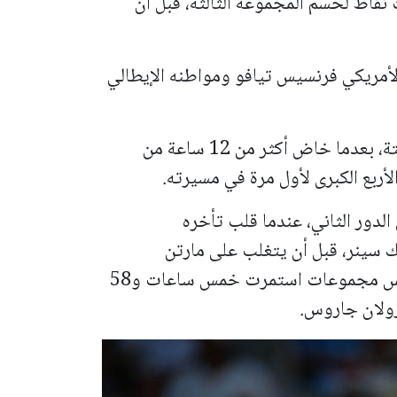
نقاط لحسم المجموعة الثالثة، قبل أن
الأمريكي فرنسيس تيافو ومواطنه الإيطالي
في المقابل، توقفت مسيرة سيروندولو اللافتة، بعدما خاض أكثر من 12 ساعة من
الأربع الكبرى لأول مرة في مسيرته.
لدور الثاني، عندما قلب تأخره
ك سينر، قبل أن يتغلب على مارتن
لاندالوس في مباراة ماراثونية أخرى من خمس مجموعات استمرت خمس ساعات و58
رولان جاروس.