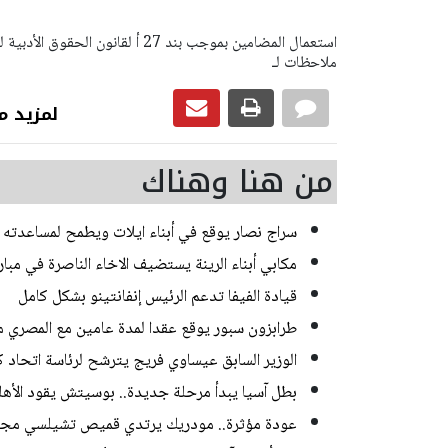
ملاحظات لـ
لمزيد من رياضة
من هنا وهناك
سراج نصار يوقع في أبناء ايلات ويطمح لمساعدته في
مكابي أبناء الرينة يستضيف الاخاء الناصرة في مبا
قيادة الفيفا تدعم الرئيس إنفانتينو بشكل كامل
طرابزون سبور يوقع عقدا لمدة عامين مع المصري
الوزير السابق عيساوي فريج يترشح لرئاسة اتحاد كر
بطل آسيا يبدأ مرحلة جديدة.. بوسيتش يقود الأهلي 
عودة مؤثرة.. مودريك يرتدي قميص تشيلسي مجدد