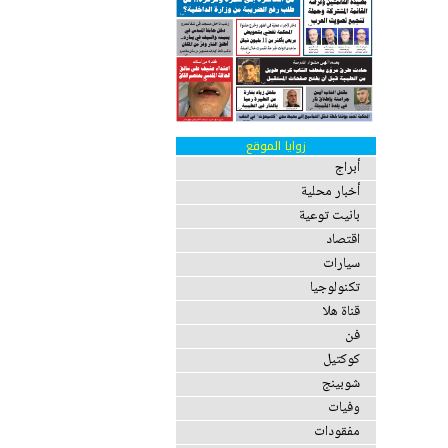
زوايا الموقع
أبراج
أخبار محلية
بانيت توعية
اقتصاد
سيارات
تكنولوجيا
قناة هلا
فن
كوكتيل
شوبينج
وفيات
مفقودات