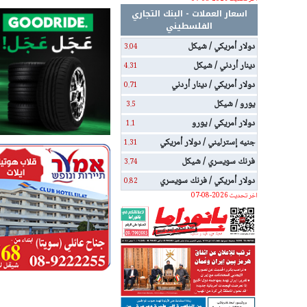
اسعار العملات - البنك التجاري
الفلسطيني
دولار أمريكي / شيكل
3.04
دينار أردني / شيكل
4.31
دولار أمريكي / دينار أردني
0.71
يورو / شيكل
3.5
دولار أمريكي / يورو
1.1
جنيه إسترليني / دولار أمريكي
1.31
فرنك سويسري / شيكل
3.74
دولار أمريكي / فرنك سويسري
0.82
اخر تحديث 2026-08-07