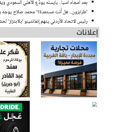
بعد أمجاد آسيا.. يايسله يودّع الأهلي السعودي و
‘طرابزون.. هل أنت مستعدة؟‘ محمد صلاح يوجه رسا
رئيس الاتحاد الأردني يتهم إنفانتينو ‘بالابتزاز‘ لح
إعلانات