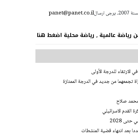
panet@panet.co.il
استعمال المضامين بموجب بند 27 أ لقانون الحقوق الأدبية لسنة 2007، يرجى ارسال
 عالمية ٫ رياضة محلية اضغط هنا
 الارتقاء للدرجة الأولى
راة تجمعهما من جديد في الدرجة الممتازة
 محمد صلاح
ة القدم الاسرائيلي
حتى 2028
ا بعد انتهاء قضية المنشطات