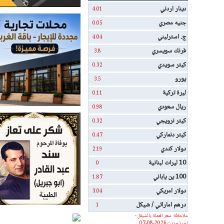
دينار اردني
4.01
جنيه مصري
0.05
ج. استرليني
4.04
فرنك سويسري
3.8
كيتر سويدي
0.32
يورو
3.5
ليرة تركية
0.11
ريال سعودي
0.98
كيتر نرويجي
0.32
كيتر دنماركي
0.47
دولار كندي
2.19
10 ليرات لبنانية
0
100 ين ياباني
1.87
دولار امريكي
3.04
درهم اماراتي / شيكل
1
ملاحظة: سعر العملة بالشيقل -
اخر تحديث 2026-08-07