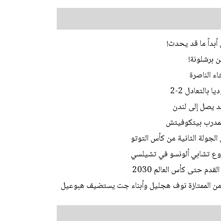
أبداً ما قد يحدث!
ن برشلونة!
اء الناصرة
بالتعادل 2-2
يد يصل إلى لندن
المدرب بيتكوفيتش
الجولة الثانية من كأس التوتو
وع تشابي ألونسو في تشيلسي
دم حتى كأس العالم 2030
ط من الممتازة نوف هجليل وأبناء جت يستضيف هبوعيل