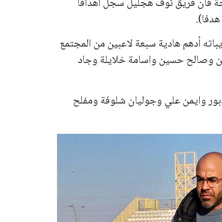
حة قان فريق نوف هجليل سجل أهدافا
اته أدهم هادية سبعة لاعبين من المجتمع
ن وصالح حسين واسامة خلايلة وجاد
ور وايمن علي وجوليان شلوفة ومفلح