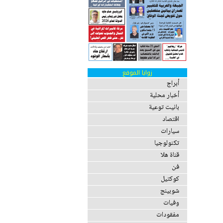
زوايا الموقع
أبراج
أخبار محلية
بانيت توعية
اقتصاد
سيارات
تكنولوجيا
قناة هلا
فن
كوكتيل
شوبينج
وفيات
مفقودات