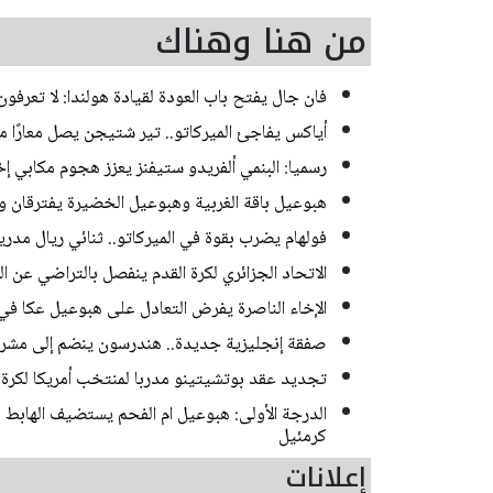
من هنا وهناك
فان جال يفتح باب العودة لقيادة هولندا: لا تعرفون 
أياكس يفاجئ الميركاتو.. تير شتيجن يصل معارًا م
رسميا: البنمي ألفريدو ستيفنز يعزز هجوم مكابي إخ
هبوعيل باقة الغربية وهبوعيل الخضيرة يفترقان وديا 
فولهام يضرب بقوة في الميركاتو.. ثنائي ريال مدر
الاتحاد الجزائري لكرة القدم ينفصل بالتراضي عن 
الإخاء الناصرة يفرض التعادل على هبوعيل عكا في 
صفقة إنجليزية جديدة.. هندرسون ينضم إلى مشر
تجديد عقد بوتشيتينو مدربا لمنتخب أمريكا لكرة الق
الدرجة الأولى: هبوعيل ام الفحم يستضيف الهاب
كرمئيل
إعلانات