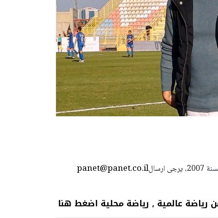
panet@panet.co.il
استعمال المضامين بموجب بند 27 أ لقانون الحقوق الأدبية لسنة 2007، يرجى ارسال
 عالمية ٫ رياضة محلية اضغط هنا