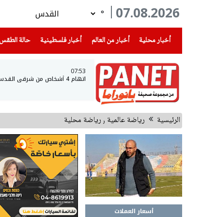
07.08.2026
°
(current)
(current)
(current)
أخبار محلية
أخبار من العالم
أخبار فلسطينية
حالة الطقس
07:53
اتهام 4 أشخاص من شرقي القدس والضفة الغربية بسرقة مركبات
الرئيسية
رياضة عالمية ٫ رياضة محلية
أسعار العملات