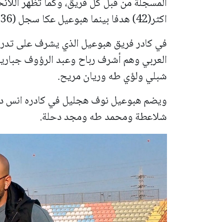
المسجلة من قبل كل فريق، وكما تظهر اللائ
اكثر(42) هدفا بينما هبوعيل عكا سجل (36 هدفا).
في كادر فريق هبوعيل الذي يشرف على تدريب
العربي وهم أشرف رباح وعبد الرؤوف جباري
شبلي ولؤي طه وريان مريح.
ويضم هبوعيل نوف هجليل في كادره انس دب
شلاعطة ومحمد طه ومجد دحلة.