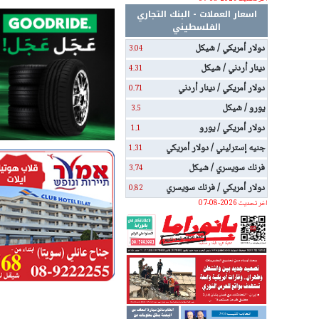
اسعار العملات - البنك التجاري
الفلسطيني
دولار أمريكي / شيكل
3.04
دينار أردني / شيكل
4.31
دولار أمريكي / دينار أردني
0.71
يورو / شيكل
3.5
دولار أمريكي / يورو
1.1
جنيه إسترليني / دولار أمريكي
1.31
فرنك سويسري / شيكل
3.74
دولار أمريكي / فرنك سويسري
0.82
اخر تحديث 2026-08-07