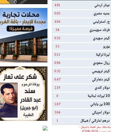
دينار اردني
4.01
جنيه مصري
0.05
ج. استرليني
4.04
فرنك سويسري
3.8
كيتر سويدي
0.32
يورو
3.5
ليرة تركية
0.11
ريال سعودي
0.98
كيتر نرويجي
0.32
كيتر دنماركي
0.47
دولار كندي
2.19
10 ليرات لبنانية
0
100 ين ياباني
1.87
دولار امريكي
3.04
درهم اماراتي / شيكل
1
ملاحظة: سعر العملة بالشيقل -
اخر تحديث 2026-08-07