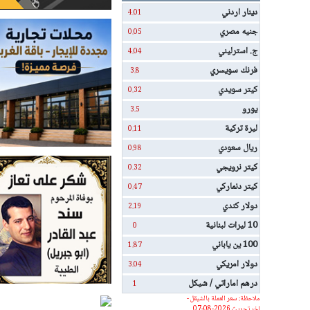
دينار اردني
4.01
جنيه مصري
0.05
ج. استرليني
4.04
فرنك سويسري
3.8
كيتر سويدي
0.32
يورو
3.5
ليرة تركية
0.11
ريال سعودي
0.98
كيتر نرويجي
0.32
كيتر دنماركي
0.47
دولار كندي
2.19
10 ليرات لبنانية
0
100 ين ياباني
1.87
دولار امريكي
3.04
درهم اماراتي / شيكل
1
ملاحظة: سعر العملة بالشيقل -
اخر تحديث 2026-08-07