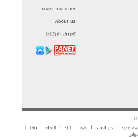
אודות אתר פאנט
About us
تعريف الارتباط
يل
فاعمرو
دير الاسد
رهط
اللد
الرملة
يافا
جولان