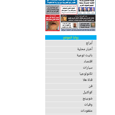
زوايا الموقع
أبراج
أخبار محلية
بانيت توعية
اقتصاد
سيارات
تكنولوجيا
قناة هلا
فن
كوكتيل
شوبينج
وفيات
مفقودات