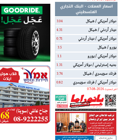
اسعار العملات - البنك التجاري
الفلسطيني
دولار أمريكي / شيكل
3.04
دينار أردني / شيكل
4.31
دولار أمريكي / دينار أردني
0.71
يورو / شيكل
3.5
دولار أمريكي / يورو
1.1
جنيه إسترليني / دولار أمريكي
1.31
فرنك سويسري / شيكل
3.74
دولار أمريكي / فرنك سويسري
0.82
اخر تحديث 2026-08-07