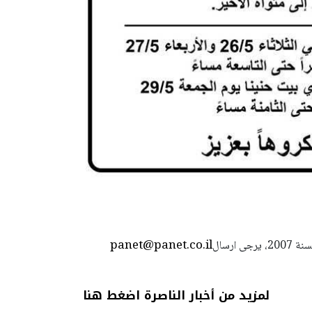
panet@panet.co.il
استعمال المضامين بموجب بند 27 أ لقانون الحقوق الأدبية لسنة 2007، يرجى ارسال
لمزيد من أخبار الناصرة اضغط هنا