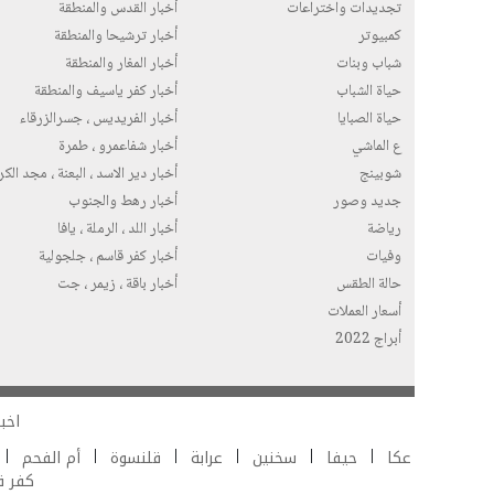
تجديدات واختراعات
أخبار القدس والمنطقة
كمبيوتر
أخبار ترشيحا والمنطقة
شباب وبنات
أخبار المغار والمنطقة
حياة الشباب
أخبار كفر ياسيف والمنطقة
حياة الصبايا
أخبار الفريديس ، جسرالزرقاء
ع الماشي
أخبار شفاعمرو ، طمرة
شوبينج
أخبار دير الاسد ، البعنة ، مجد الك
جديد وصور
أخبار رهط والجنوب
رياضة
أخبار اللد ، الرملة ، يافا
وفيات
أخبار كفر قاسم ، جلجولية
حالة الطقس
أخبار باقة ، زيمر ، جت
أسعار العملات
أبراج 2022
اخبا
عكا
حيفا
سخنين
عرابة
قلنسوة
أم الفحم
كفر 