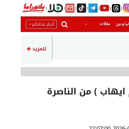
(current)
(current)
أخبار بلداتكم
يا ودين
مقالات
16:45
انطلاق مخيم كرة القدم والتحد
للمزيد
ايهاب ) من الناصرة