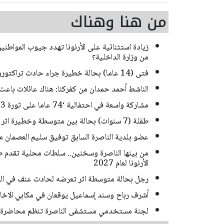
من هنا وهناك
زيادة استثنائية على الأرنونا تهدد جيوب المواطني
من وزارة الداخلية؟
فتى (14 عاما) بحالة خطيرة جراء حادث تراكتورون في كفركنا
الناشط أحمد حمدان من كفركنا: هناك عائلات باعت 
مشاركة واسعة في احتفالية ‘74 عاما على ثورة 23 يوليو‘ في المركز الثقافي الأرثوذكسي في الناصرة
طفلة (7 سنوات) بحالة بين متوسطة وخطيرة اثر تعرضها للدهس في الناصرة
عضو بلدية الناصرة السابق توفيق سليم العصمان م
من بينها الناصرة وسخنين.. سلطات محلية تقدم طلب
الأرنونا لعام 2027
رجل بحالة متوسطة اثر تعرضه لحادث عنف في ال
أشرف رباح وسند إسماعيل يوقعان في مكابي الاخاء
لجنة مستخدمي مستشفى الناصرة تنظم محاضرة ح