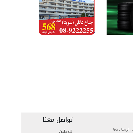
تواصل معنا
، الرملة ، يافا
للاعلان