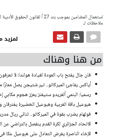
ملاحظات لـ
لمزيد من رياضة
من هنا وهناك
فان جال يفتح باب العودة لقيادة هولندا: لا تعرفون 
أياكس يفاجئ الميركاتو.. تير شتيجن يصل معارًا م
رسميا: البنمي ألفريدو ستيفنز يعزز هجوم مكابي إخ
هبوعيل باقة الغربية وهبوعيل الخضيرة يفترقان وديا 
فولهام يضرب بقوة في الميركاتو.. ثنائي ريال مدر
الاتحاد الجزائري لكرة القدم ينفصل بالتراضي عن 
الإخاء الناصرة يفرض التعادل على هبوعيل عكا في 