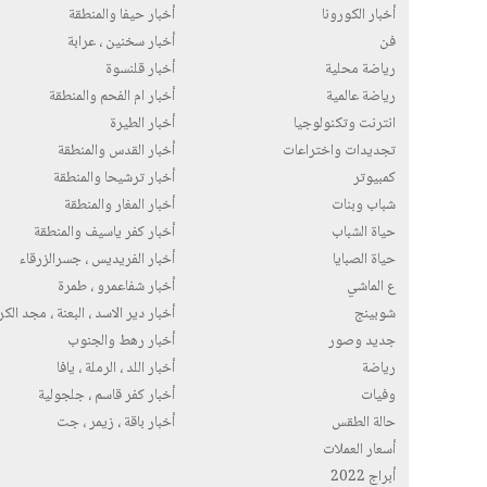
أخبار الكورونا
أخبار حيفا والمنطقة
فن
أخبار سخنين ، عرابة
رياضة محلية
أخبار قلنسوة
رياضة عالمية
أخبار ام الفحم والمنطقة
انترنت وتكنولوجيا
أخبار الطيرة
تجديدات واختراعات
أخبار القدس والمنطقة
كمبيوتر
أخبار ترشيحا والمنطقة
شباب وبنات
أخبار المغار والمنطقة
حياة الشباب
أخبار كفر ياسيف والمنطقة
حياة الصبايا
أخبار الفريديس ، جسرالزرقاء
ع الماشي
أخبار شفاعمرو ، طمرة
شوبينج
أخبار دير الاسد ، البعنة ، مجد الك
جديد وصور
أخبار رهط والجنوب
رياضة
أخبار اللد ، الرملة ، يافا
وفيات
أخبار كفر قاسم ، جلجولية
حالة الطقس
أخبار باقة ، زيمر ، جت
أسعار العملات
أبراج 2022