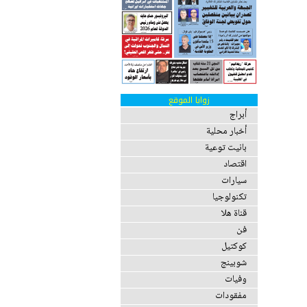
زوايا الموقع
أبراج
أخبار محلية
بانيت توعية
اقتصاد
سيارات
تكنولوجيا
قناة هلا
فن
كوكتيل
شوبينج
وفيات
مفقودات