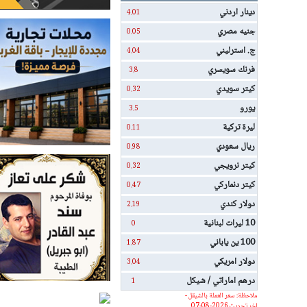
دينار اردني
4.01
جنيه مصري
0.05
ج. استرليني
4.04
فرنك سويسري
3.8
كيتر سويدي
0.32
يورو
3.5
ليرة تركية
0.11
ريال سعودي
0.98
كيتر نرويجي
0.32
كيتر دنماركي
0.47
دولار كندي
2.19
10 ليرات لبنانية
0
100 ين ياباني
1.87
دولار امريكي
3.04
درهم اماراتي / شيكل
1
ملاحظة: سعر العملة بالشيقل -
اخر تحديث 2026-08-07