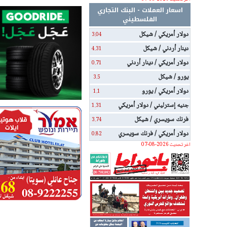
اسعار العملات - البنك التجاري
الفلسطيني
دولار أمريكي / شيكل
3.04
دينار أردني / شيكل
4.31
دولار أمريكي / دينار أردني
0.71
يورو / شيكل
3.5
دولار أمريكي / يورو
1.1
جنيه إسترليني / دولار أمريكي
1.31
فرنك سويسري / شيكل
3.74
دولار أمريكي / فرنك سويسري
0.82
اخر تحديث 2026-08-07