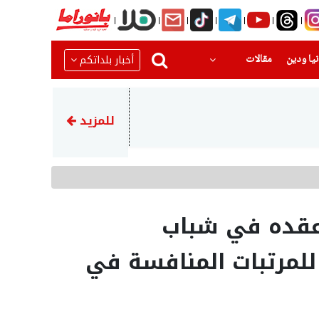
(current)
(current)
أخبار بلداتكم
يا ودين
مقالات
06:59
وزارة الصحة تحذّر الجمهور من ا
للمزيد
 عقده في شباب
للمرتبات المنافسة في