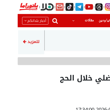
(current)
(current)
أخبار بلداتكم
يا ودين
مقالات
22:22
عراقجي يشيد بالجيش الإيراني 
للمزيد
لي خلال الحج