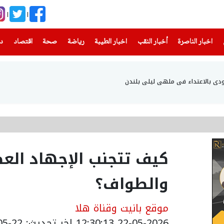
(current)
(current)
(current)
(current)
(current)
(current)
(current)
اخبار الناصرة
أخبار النقب
اخبار الطيبة
رياضة
صحة
اقتصاد
دن
دي بالاعتداء في ملهى ليلي بلندن
كيف تتجنب الإجهاد العض
والطواف؟
موقع بانيت وقناة هلا
22-05-2026 12:30:13
اخر تحديث: 22-05-2026 17:34:00