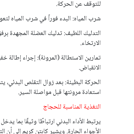
للتوقف عن الحركة.
شرب المياه: البدء فوراً في شرب المياه لتع
التدليك اللطيف: تدليك العضلة المجهدة برفق
الارتخاء.
تمارين الاستطالة (المرونة): إجراء إطالة خ
الانقباض.
الحركة البطيئة: بعد زوال التقلص البدئي، ي
استعادة مرونتها قبل مواصلة السير.
التغذية المناسبة للحجاج
يرتبط الأداء البدني ارتباطًا وثيقًا بما يد
الأجواء الحارة. ويشير كابتن كريم إلى أن ا