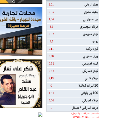
دينار اردني
4.01
جنيه مصري
0.05
ج. استرليني
4.04
فرنك سويسري
3.8
كيتر سويدي
0.32
يورو
3.5
ليرة تركية
0.11
ريال سعودي
0.98
كيتر نرويجي
0.32
كيتر دنماركي
0.47
دولار كندي
2.19
10 ليرات لبنانية
0
100 ين ياباني
1.87
دولار امريكي
3.04
درهم اماراتي / شيكل
1
ملاحظة: سعر العملة بالشيقل -
اخر تحديث 2026-08-07