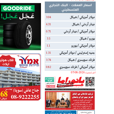
اسعار العملات - البنك التجاري
الفلسطيني
دولار أمريكي / شيكل
3.04
دينار أردني / شيكل
4.31
دولار أمريكي / دينار أردني
0.71
يورو / شيكل
3.5
دولار أمريكي / يورو
1.1
جنيه إسترليني / دولار أمريكي
1.31
فرنك سويسري / شيكل
3.74
دولار أمريكي / فرنك سويسري
0.82
اخر تحديث 2026-08-07