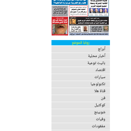
زوايا الموقع
أبراج
أخبار محلية
بانيت توعية
اقتصاد
سيارات
تكنولوجيا
قناة هلا
فن
كوكتيل
شوبينج
وفيات
مفقودات