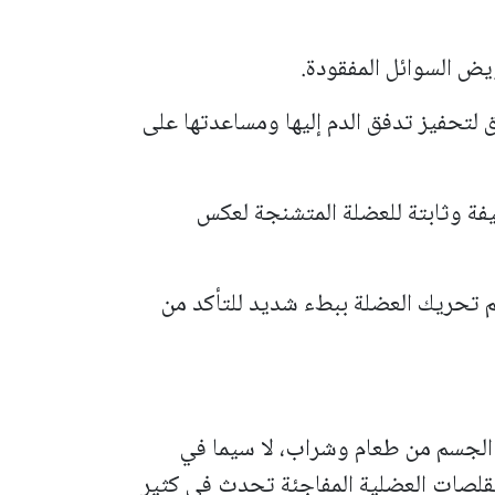
ويض السوائل المفقودة.
 لتحفيز تدفق الدم إليها ومساعدتها على
فيفة وثابتة للعضلة المتشنجة لعكس
تم تحريك العضلة ببطء شديد للتأكد من
خل الجسم من طعام وشراب، لا سيما في
لتقلصات العضلية المفاجئة تحدث في كثير