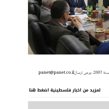
panet@panet.co.il
استعمال المضامين بموجب بند 27 أ لقانون الحقوق الأدبية لسنة 2007، يرجى ارسال
لمزيد من اخبار فلسطينية اضغط هنا