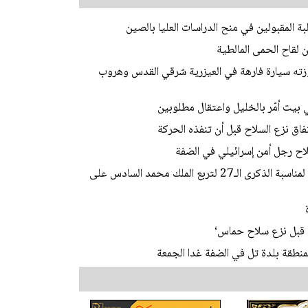
لبة المقبولين في منح الدراسات العليا بالصين
وزته سيارة فارهة في العيزرية شرقي القدس وهروب
ق نزع السلاح قبل أن تنفذه الحركة
اح رجل أمن إسرائيلي في الضفة
رام الله: سفارة المملكة المغربية تقيم حفل استقبال لمناسبة الذكرى الـ27 لتربع الملك محمد السادس على
 قبل نزع سلاح حماس‘
نطقة بلدة تل في الضفة غدا الجمعة