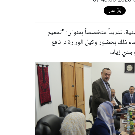
ينية، تدريباً متخصصاً بعنوان: "تعميم
اء ذلك بحضور وكيل الوزارة د. نافع
جدي زياد،