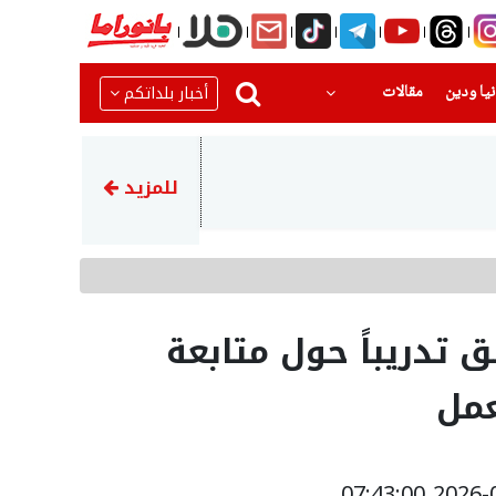
(current)
(current)
أخبار بلداتكم
يا ودين
مقالات
13:09
تقرير: واشنطن ضغطت على إسرا
للمزيد
ق تدريباً حول متابعة
عمل