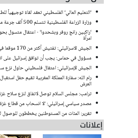
‘التعليم العالي‘ الفلسطيني تعقد لقاءً توجيهياً للط
وزارة الزراعة الفلسطينية تتسلم 500 ألف جرعة من لقاح الحمى المالطية
‘راكبين رانج روفر وبشحدوا‘ - اعتقال متسول بح
امرأة
الجيش الاسرائيلي: تفتيش أكثر من 170 موقعا في بيت أمّر بالخليل واعتقال مطلوبين
مسؤول في حماس: يجب أن توافق إسرائيل على اتفا
الجيش الإسرائيلي: اعتقال فلسطيني حاول نزع سل
العرش
ترامب: مجلس السلام توصل لاتفاق لنزع سلاح غزة
مصدر سياسي إسرائيلي: ‘لا انسحاب من قطاع غزة
تقرير: المئات من المستوطنين يخططون للوصول لم
إعلانات