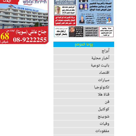
زوايا الموقع
أبراج
أخبار محلية
بانيت توعية
اقتصاد
سيارات
تكنولوجيا
قناة هلا
فن
كوكتيل
شوبينج
وفيات
مفقودات