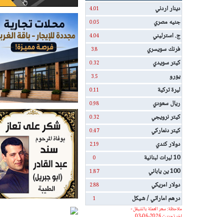
دينار اردني
4.01
جنيه مصري
0.05
ج. استرليني
4.04
فرنك سويسري
3.8
كيتر سويدي
0.32
يورو
3.5
ليرة تركية
0.11
ريال سعودي
0.98
كيتر نرويجي
0.32
كيتر دنماركي
0.47
دولار كندي
2.19
10 ليرات لبنانية
0
100 ين ياباني
1.87
دولار امريكي
2.88
درهم اماراتي / شيكل
1
ملاحظة: سعر العملة بالشيقل -
اخر تحديث 2026-06-03