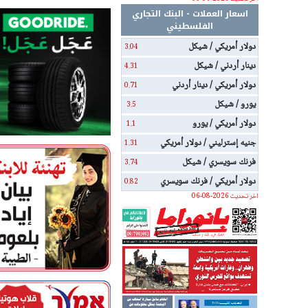
اسعار العملات - البنك التجاري
الفلسطيني
دولار أمريكي / شيكل
3.04
دينار أردني / شيكل
4.31
دولار أمريكي / دينار أردني
0.71
يورو / شيكل
3.5
دولار أمريكي / يورو
1.1
جنيه إسترليني / دولار أمريكي
1.31
فرنك سويسري / شيكل
3.74
دولار أمريكي / فرنك سويسري
0.82
اخر تحديث 2026-08-06