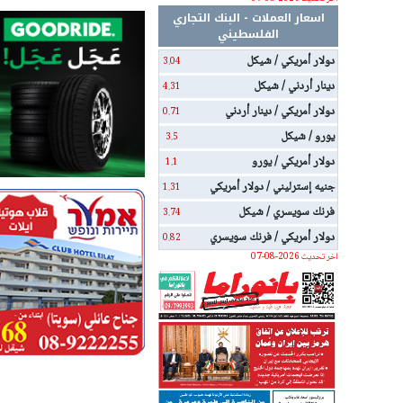
اسعار العملات - البنك التجاري
الفلسطيني
دولار أمريكي / شيكل
3.04
دينار أردني / شيكل
4.31
دولار أمريكي / دينار أردني
0.71
يورو / شيكل
3.5
دولار أمريكي / يورو
1.1
جنيه إسترليني / دولار أمريكي
1.31
فرنك سويسري / شيكل
3.74
دولار أمريكي / فرنك سويسري
0.82
اخر تحديث 2026-08-07