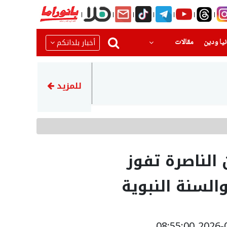
(current)
(current)
أخبار بلداتكم
يا ودين
مقالات
10:04
الرئيس الإيراني بزشكيان: التوا
للمزيد
لناصرة تفوز
السنة النبوية