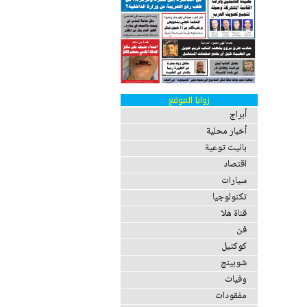
زوايا الموقع
أبراج
أخبار محلية
بانيت توعية
اقتصاد
سيارات
تكنولوجيا
قناة هلا
فن
كوكتيل
شوبينج
وفيات
مفقودات