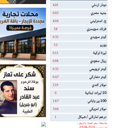
دينار اردني
4.01
جنيه مصري
0.05
ج. استرليني
4.04
فرنك سويسري
3.8
كيتر سويدي
0.32
يورو
3.5
ليرة تركية
0.11
ريال سعودي
0.98
كيتر نرويجي
0.32
كيتر دنماركي
0.47
دولار كندي
2.19
10 ليرات لبنانية
0
100 ين ياباني
1.87
دولار امريكي
3.04
درهم اماراتي / شيكل
1
ملاحظة: سعر العملة بالشيقل -
اخر تحديث 2026-08-07