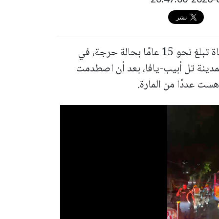
أُصيب 4 أشخاص بجروح متفاوتة، بينهم فتاة تبلغ نحو 15 عامًا بحالة حرجة، في
دينة تل أبيب-يافا، بعد أن اصطدمت
هست عددًا من المارة.