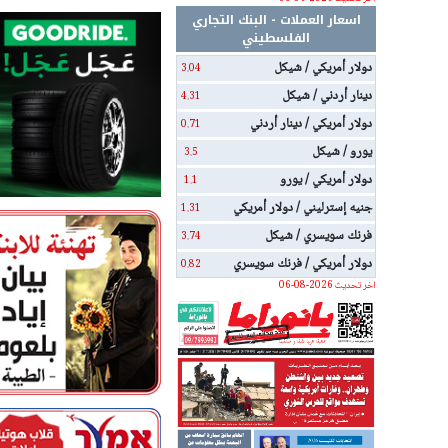
اسعار العملات - البنك التجاري
الفلسطيني
دولار أمريكي / شيكل
3.04
دينار أردني / شيكل
4.31
دولار أمريكي / دينار أردني
0.71
يورو / شيكل
3.5
دولار أمريكي / يورو
1.1
جنيه إسترليني / دولار أمريكي
1.31
فرنك سويسري / شيكل
3.74
دولار أمريكي / فرنك سويسري
0.82
اخر تحديث 2026-08-06