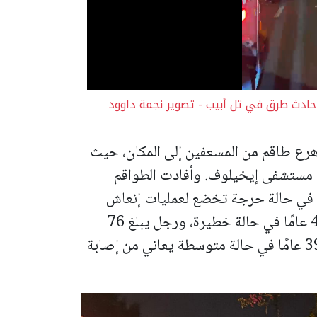
ا) بحالة حرجة اثر حادث طرق في تل أبيب - تصوير نجمة داوود
 هرع طاقم من المسعفين إلى المكان، حيث
لى مستشفى إيخيلوف. وأفادت الطواقم
 من بين المصابين: فتاة (15 عاما) في حالة حرجة تخضع لعمليات إنعاش
بسبب إصابة متعددة الأجهزة، وامرأة تبلغ 49 عامًا في حالة خطيرة، ورجل يبلغ 76
عامًا في حالة خطيرة، إضافة إلى رجل يبلغ 39 عامًا في حالة متوسطة يعاني من إصابة