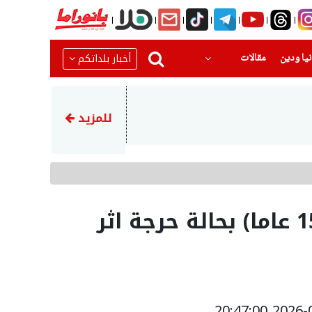
(current)
(current)
أخبار بلداتكم
يا ودين
مقالات
20:14
هل أنت من المستحقين؟ التأمين 
للمزيد
4 مصابين بينهم فتاة (15 عاما) بحالة حرجة اثر