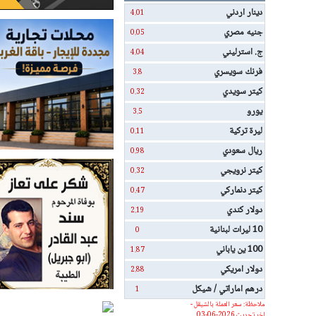
دينار اردني
4.01
جنيه مصري
0.05
ج. استرليني
4.04
فرنك سويسري
3.8
كيتر سويدي
0.32
يورو
3.5
ليرة تركية
0.11
ريال سعودي
0.98
كيتر نرويجي
0.32
كيتر دنماركي
0.47
دولار كندي
2.19
10 ليرات لبنانية
0
100 ين ياباني
1.87
دولار امريكي
2.88
درهم اماراتي / شيكل
1
ملاحظة: سعر العملة بالشيقل -
اخر تحديث 2026-06-03