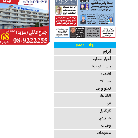
زوايا الموقع
أبراج
أخبار محلية
بانيت توعية
اقتصاد
سيارات
تكنولوجيا
قناة هلا
فن
كوكتيل
شوبينج
وفيات
مفقودات