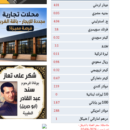
دينار اردني
4.01
جنيه مصري
0.05
ج. استرليني
4.04
فرنك سويسري
3.8
كيتر سويدي
0.32
يورو
3.5
ليرة تركية
0.11
ريال سعودي
0.98
كيتر نرويجي
0.32
كيتر دنماركي
0.47
دولار كندي
2.19
10 ليرات لبنانية
0
100 ين ياباني
1.87
دولار امريكي
2.88
درهم اماراتي / شيكل
1
ملاحظة: سعر العملة بالشيقل -
اخر تحديث 2026-06-03