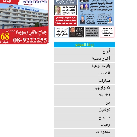
زوايا الموقع
أبراج
أخبار محلية
بانيت توعية
اقتصاد
سيارات
تكنولوجيا
قناة هلا
فن
كوكتيل
شوبينج
وفيات
مفقودات