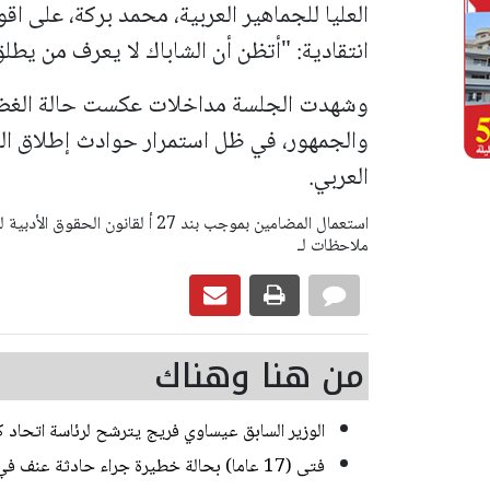
العليا للجماهير العربية، محمد بركة، على اقو
انتقادية: "أتظن أن الشاباك لا يعرف من يطلق
وشهدت الجلسة مداخلات عكست حالة الغضب
والجمهور، في ظل استمرار حوادث إطلاق الن
العربي.
ملاحظات لـ
من هنا وهناك
الوزير السابق عيساوي فريج يترشح لرئاسة اتحاد كر
فتى (17 عاما) بحالة خطيرة جراء حادثة عنف في القدس