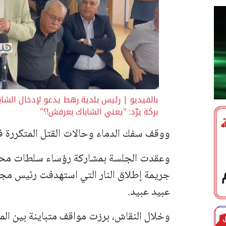
بالفيديو | رئيس بلدية رهط يدعو لإدخال الشاب
بركة يرّد: "يعني الشاباك بعرفش!؟"
ووقف سفك الدماء وحالات القتل المتكررة في
وعقدت الجلسة بمشاركة رؤساء سلطات محلي
جريمة إطلاق النار التي استهدفت رئيس مج
عبيد عبيد.
وخلال النقاش، برزت مواقف متباينة بين الم