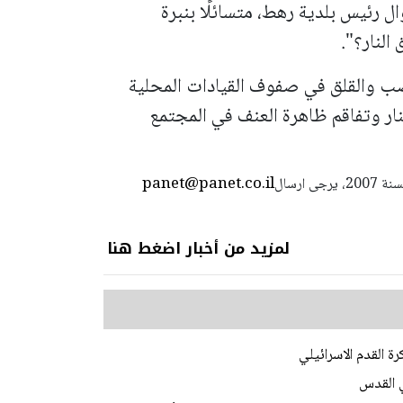
ال رئيس بلدية رهط، متسائلًا بنبرة
 النار؟".
 والقلق في صفوف القيادات المحلية
ار وتفاقم ظاهرة العنف في المجتمع
panet@panet.co.il
استعمال المضامين بموجب بند 27 أ لقانون الحقوق الأدبية لسنة 2007، يرجى ارسال
لمزيد من أخبار اضغط هنا
ة القدم الاسرائيلي