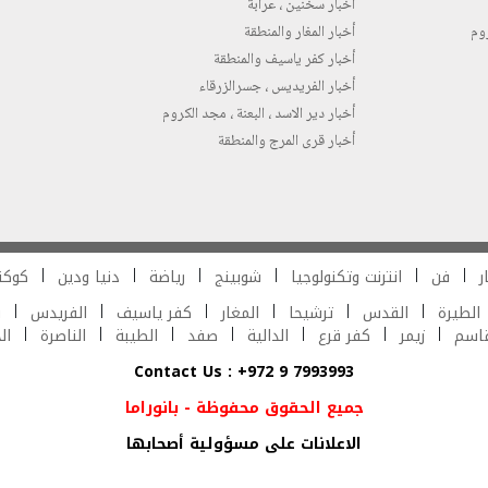
أخبار سخنين ، عرابة
روم
أخبار المغار والمنطقة
أخبار كفر ياسيف والمنطقة
أخبار الفريديس ، جسرالزرقاء
أخبار دير الاسد ، البعنة ، مجد الكروم
أخبار قرى المرج والمنطقة
ر
فن
انترنت وتكنولوجيا
شوبينج
رياضة
دنيا ودين
كوكت
الطيرة
القدس
ترشيحا
المغار
كفر ياسيف
الفريدس
ش
قاسم
زيمر
كفر قرع
الدالية
صفد
الطيبة
الناصرة
ال
Contact Us : +972 9 7993993
جميع الحقوق محفوظة - بانوراما
الاعلانات على مسؤولية أصحابها