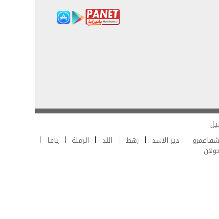
يل
فاعمرو
دير الاسد
رهط
اللد
الرملة
يافا
جولان