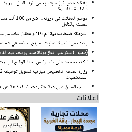
وفاة شخص إثر إصابته بحمى غرب النيل - وزارة 
والطيرة وقلنسوة
موسم العطلات ف
ممتلئة بالكامل
الشرطة: ضبط بندقية ‘ام 16‘ واعتقال شاب من سخنين
بلطف من الله.. لا اصابات بحريق بمطعم في شفاعم
(ممول)
شكر على تعاز بوفاة سند يوسف عبد القادر
الكاتب محمد علي طه، رئيس لجنة الوفاق لـ بانيت: 
المستشفيات
النائب السابق علي صلالحة يتحدث لقناة هلا عن اس
إعلانات