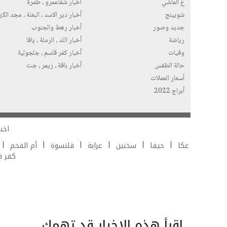
ع الماشي
أخبار شفاعمرو ، طمرة
شوبينج
أخبار دير الاسد ، البعنة ، مجد الك
جديد وصور
أخبار رهط والجنوب
رياضة
أخبار اللد ، الرملة ، يافا
وفيات
أخبار كفر قاسم ، جلجولية
حالة الطقس
أخبار باقة ، زيمر ، جت
أسعار العملات
أبراج 2022
اخبا
عكا
حيفا
سخنين
عرابة
قلنسوة
أم الفحم
كفر 
اقرأ هذه الاخبار قد تهمك