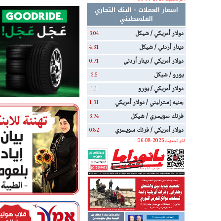
اسعار العملات - البنك التجاري
الفلسطيني
دولار أمريكي / شيكل
3.04
دينار أردني / شيكل
4.31
دولار أمريكي / دينار أردني
0.71
يورو / شيكل
3.5
دولار أمريكي / يورو
1.1
جنيه إسترليني / دولار أمريكي
1.31
فرنك سويسري / شيكل
3.74
دولار أمريكي / فرنك سويسري
0.82
اخر تحديث 2026-08-06