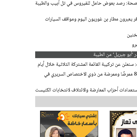
الصحة: رصد بعوض حامل للفيروس في تل أبيب والطيبة
ي ذروته.. أكثر من 100 ألف مسافر يعبرون مطار بن غوريون اليوم ومواقف السيارات
رو
 ‘أبو جبريل‘ من الطيبة
سنعلن عن تركيبة القائمة المشتركة الثلاثية خلال أيام
وزارة الصحة: تخصيص ميزانية لتمويل توظيف 82 ممرضًا وممرضة من ذوي الاختصاص السريري في
تعدادات أحزاب المعارضة والائتلاف لانتخابات الكنيست