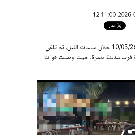
جاء في بيان صادر عن الشرطة : في تاريخ 10/05/26 خلال ساعات الليل، تم تلقي
حة قرب مدينة طمرة، حيث وصلت قوات