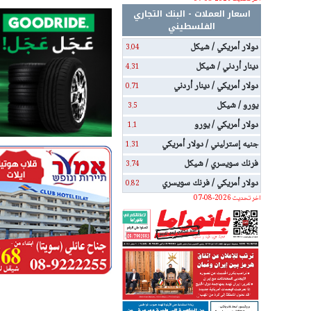
اسعار العملات - البنك التجاري
الفلسطيني
دولار أمريكي / شيكل
3.04
دينار أردني / شيكل
4.31
دولار أمريكي / دينار أردني
0.71
يورو / شيكل
3.5
دولار أمريكي / يورو
1.1
جنيه إسترليني / دولار أمريكي
1.31
فرنك سويسري / شيكل
3.74
دولار أمريكي / فرنك سويسري
0.82
اخر تحديث 2026-08-07