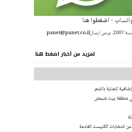
واتساب -
اضغطوا هنا
panet@panet.co.il
استعمال المضامين بموجب بند 27 أ لقانون الحقوق الأدبية لسنة 2007، يرجى ارسال
لمزيد من أخبار اضغط هنا
افية للعناية بالشعر
في منطقة بيت شيمش
لة
عن انتخابات الكنيست القادمة