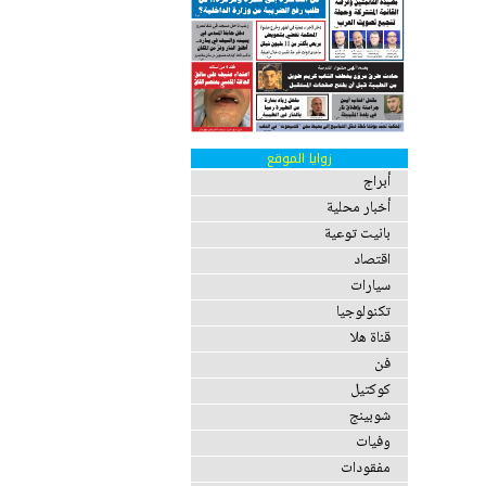
زوايا الموقع
أبراج
أخبار محلية
بانيت توعية
اقتصاد
سيارات
تكنولوجيا
قناة هلا
فن
كوكتيل
شوبينج
وفيات
مفقودات