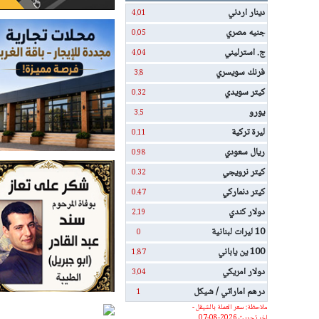
دينار اردني
4.01
جنيه مصري
0.05
ج. استرليني
4.04
فرنك سويسري
3.8
كيتر سويدي
0.32
يورو
3.5
ليرة تركية
0.11
ريال سعودي
0.98
كيتر نرويجي
0.32
كيتر دنماركي
0.47
دولار كندي
2.19
10 ليرات لبنانية
0
100 ين ياباني
1.87
دولار امريكي
3.04
درهم اماراتي / شيكل
1
ملاحظة: سعر العملة بالشيقل -
اخر تحديث 2026-08-07