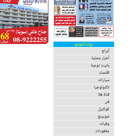
زوايا الموقع
أبراج
أخبار محلية
بانيت توعية
اقتصاد
سيارات
تكنولوجيا
قناة هلا
فن
كوكتيل
شوبينج
وفيات
مفقودات