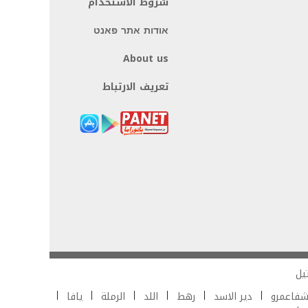
شروط الاستخدام
אודות אתר פאנט
About us
تعريف الارتباط
يل
فاعمرو
دير الاسد
رهط
اللد
الرملة
يافا