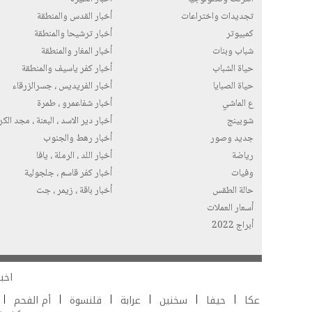
تجديدات واختراعات
أخبار القدس والمنطقة
كمبيوتر
أخبار ترشيحا والمنطقة
شباب وبنات
أخبار المغار والمنطقة
حياة الشباب
أخبار كفر ياسيف والمنطقة
حياة الصبايا
أخبار الفريديس ، جسرالزرقاء
ع الماشي
أخبار شفاعمرو ، طمرة
شوبينج
أخبار دير الاسد ، البعنة ، مجد الك
جديد وصور
أخبار رهط والجنوب
رياضة
أخبار اللد ، الرملة ، يافا
وفيات
أخبار كفر قاسم ، جلجولية
حالة الطقس
أخبار باقة ، زيمر ، جت
أسعار العملات
أبراج 2022
اخبا
عكا
حيفا
سخنين
عرابة
قلنسوة
أم الفحم