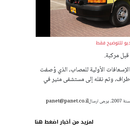
ديو للتوضيح فقط
قبل مركبة.
لإسعافات الأولية للمصاب، الذي وُصفت
طراف، وتم نقله إلى مستشفى مئير في
panet@panet.co.il
استعمال المضامين بموجب بند 27 أ لقانون الحقوق الأدبية لسنة 2007، يرجى ارسال
لمزيد من أخبار اضغط هنا