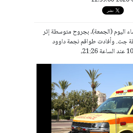
 من العمر نحو 25 عاما، مساء اليوم (الجمعة)، بجروح متوسطة إثر
رع 6 قرب مفرق باقة جت. وأفادت طواقم نجمة داوود