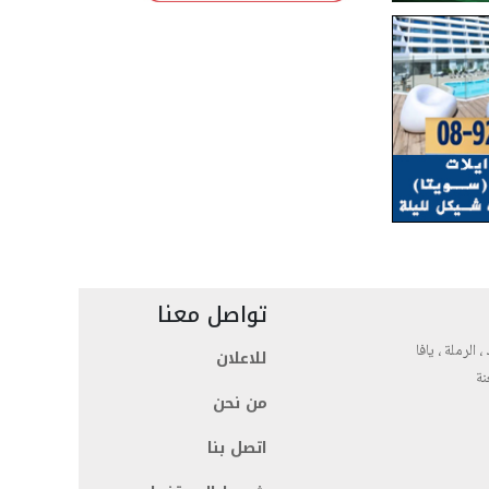
تواصل معنا
، الرملة ، يافا
للاعلان
نة
من نحن
اتصل بنا