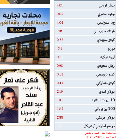
دينار اردني
4.01
جنيه مصري
0.05
ج. استرليني
4.04
فرنك سويسري
3.8
كيتر سويدي
0.32
يورو
3.5
ليرة تركية
0.11
ريال سعودي
0.98
كيتر نرويجي
0.32
كيتر دنماركي
0.47
دولار كندي
2.19
10 ليرات لبنانية
0
100 ين ياباني
1.87
دولار امريكي
2.88
درهم اماراتي / شيكل
1
ملاحظة: سعر العملة بالشيقل -
اخر تحديث 2026-06-03