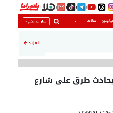
(current)
(current)
أخبار بلداتكم
يا ودين
مقالات
20:14
هل أنت من المستحقين؟ التأمين 
للمزيد
 بحادث طرق على شارع