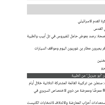
ة القدم الاسرائيلي
الصحة: رصد بعوض حامل للفيروس في تل أبيب والطيبة
ي ذروته.. أكثر من 100 ألف مسافر يعبرون مطار بن غوريون اليوم ومواقف السيارات
رو
 ‘أبو جبريل‘ من الطيبة
سنعلن عن تركيبة القائمة المشتركة الثلاثية خلال أيام
وزارة الصحة: تخصيص ميزانية لتمويل توظيف 82 ممرضًا وممرضة من ذوي الاختصاص السريري في
تعدادات أحزاب المعارضة والائتلاف لانتخابات الكنيست