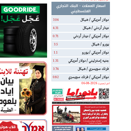
اسعار العملات - البنك التجاري
الفلسطيني
دولار أمريكي / شيكل
3.04
دينار أردني / شيكل
4.31
دولار أمريكي / دينار أردني
0.71
يورو / شيكل
3.5
دولار أمريكي / يورو
1.1
جنيه إسترليني / دولار أمريكي
1.31
فرنك سويسري / شيكل
3.74
دولار أمريكي / فرنك سويسري
0.82
اخر تحديث 2026-08-06