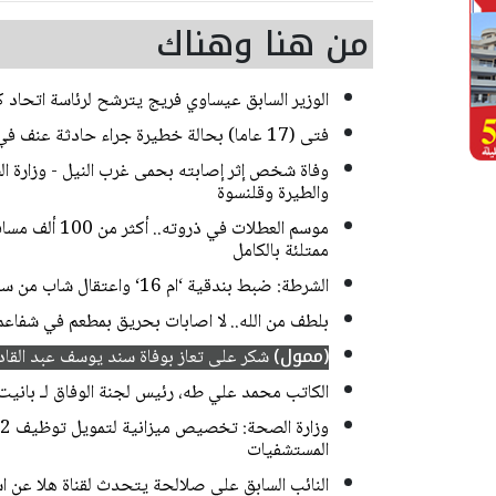
من هنا وهناك
الوزير السابق عيساوي فريج يترشح لرئاسة اتحاد كر
فتى (17 عاما) بحالة خطيرة جراء حادثة عنف في القدس
وفاة شخص إثر إصابته بحمى غرب النيل - وزارة 
والطيرة وقلنسوة
موسم العطلات ف
ممتلئة بالكامل
الشرطة: ضبط بندقية ‘ام 16‘ واعتقال شاب من سخنين
بلطف من الله.. لا اصابات بحريق بمطعم في شفاعم
(ممول)
شكر على تعاز بوفاة سند يوسف عبد القادر
الكاتب محمد علي طه، رئيس لجنة الوفاق لـ بانيت: 
المستشفيات
النائب السابق علي صلالحة يتحدث لقناة هلا عن اس