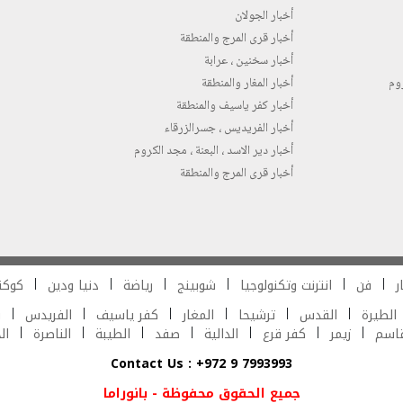
أخبار الجولان
أخبار قرى المرج والمنطقة
أخبار سخنين ، عرابة
روم
أخبار المغار والمنطقة
أخبار كفر ياسيف والمنطقة
أخبار الفريديس ، جسرالزرقاء
أخبار دير الاسد ، البعنة ، مجد الكروم
أخبار قرى المرج والمنطقة
ر
فن
انترنت وتكنولوجيا
شوبينج
رياضة
دنيا ودين
كوكت
الطيرة
القدس
ترشيحا
المغار
كفر ياسيف
الفريدس
ش
قاسم
زيمر
كفر قرع
الدالية
صفد
الطيبة
الناصرة
ال
Contact Us : +972 9 7993993
جميع الحقوق محفوظة - بانوراما