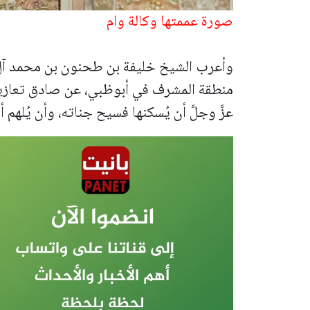
صورة عممتها وكالة وام
وأعرب الشيخ خليفة بن طحنون بن محمد آل ن
منطقة المشرف في أبوظبي، عن صادق تعازيه و
عزَّ وجلَّ أن يُسكنها فسيح جناته، وأن يُلهم 