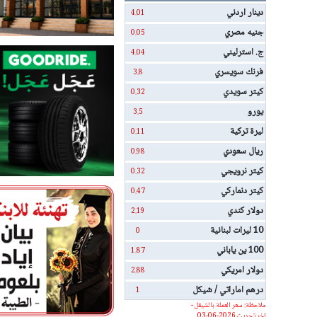
دينار اردني
4.01
جنيه مصري
0.05
ج. استرليني
4.04
فرنك سويسري
3.8
كيتر سويدي
0.32
يورو
3.5
ليرة تركية
0.11
ريال سعودي
0.98
كيتر نرويجي
0.32
كيتر دنماركي
0.47
دولار كندي
2.19
10 ليرات لبنانية
0
100 ين ياباني
1.87
دولار امريكي
2.88
درهم اماراتي / شيكل
1
ملاحظة: سعر العملة بالشيقل -
اخر تحديث 2026-06-03