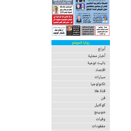
زوايا الموقع
أبراج
أخبار محلية
بانيت توعية
اقتصاد
سيارات
تكنولوجيا
قناة هلا
فن
كوكتيل
شوبينج
وفيات
مفقودات