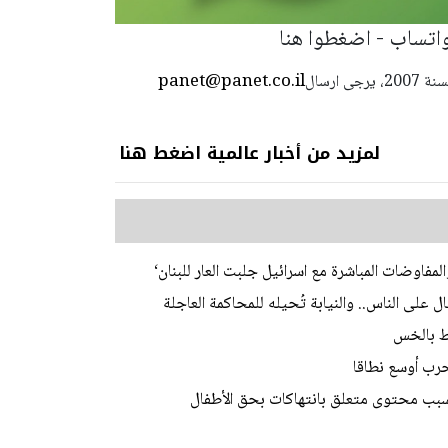
 واتساب - اضغطوا هنا
panet@panet.co.il
استعمال المضامين بموجب بند 27 أ لقانون الحقوق الأدبية لسنة 2007، يرجى ارسال
لمزيد من أخبار عالمية اضغط هنا
المفاوضات المباشرة مع اسرائيل جلبت العار للبنان‘
 الناس.. والنيابة تُحيله للمحاكمة العاجلة
ط بالخس
حرب أوسع نطاقا
سبب محتوى متعلق بانتهاكات بحق الأطفال