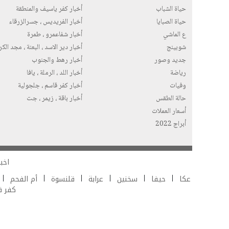
حياة الشباب
أخبار كفر ياسيف والمنطقة
حياة الصبايا
أخبار الفريديس ، جسرالزرقاء
ع الماشي
أخبار شفاعمرو ، طمرة
شوبينج
أخبار دير الاسد ، البعنة ، مجد الك
جديد وصور
أخبار رهط والجنوب
رياضة
أخبار اللد ، الرملة ، يافا
وفيات
أخبار كفر قاسم ، جلجولية
حالة الطقس
أخبار باقة ، زيمر ، جت
أسعار العملات
أبراج 2022
اخبا
عكا
حيفا
سخنين
عرابة
قلنسوة
أم الفحم
كفر 