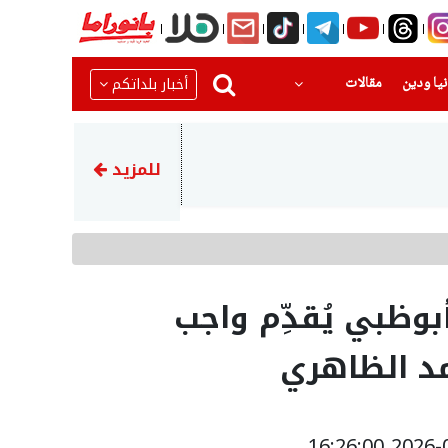
(current)
(current)
أخبار بلداتكم
يا ودين
مقالات
23:45
إيران تهدد بمهاجمة دول الخلي
للمزيد
وظبي يُقدِّم واجب
مد الظاهري