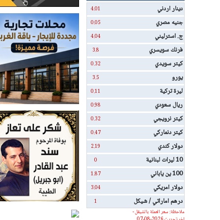
دينار اردني
4.01
جنيه مصري
0.05
ج. استرليني
4.04
فرنك سويسري
3.8
كيتر سويدي
0.32
يورو
3.5
ليرة تركية
0.11
ريال سعودي
0.98
كيتر نرويجي
0.32
كيتر دنماركي
0.47
دولار كندي
2.19
10 ليرات لبنانية
0
100 ين ياباني
1.87
دولار امريكي
3.04
درهم اماراتي / شيكل
1
ملاحظة: سعر العملة بالشيقل -
اخر تحديث 2026-08-07