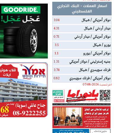
اسعار العملات - البنك التجاري
الفلسطيني
دولار أمريكي / شيكل
3.04
دينار أردني / شيكل
4.31
دولار أمريكي / دينار أردني
0.71
يورو / شيكل
3.5
دولار أمريكي / يورو
1.1
جنيه إسترليني / دولار أمريكي
1.31
فرنك سويسري / شيكل
3.74
دولار أمريكي / فرنك سويسري
0.82
اخر تحديث 2026-08-07