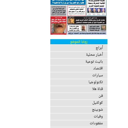
زوايا الموقع
أبراج
أخبار محلية
بانيت توعية
اقتصاد
سيارات
تكنولوجيا
قناة هلا
فن
كوكتيل
شوبينج
وفيات
مفقودات