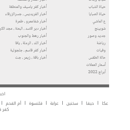
حياة الشباب
أخبار كفر ياسيف والمنطقة
حياة الصبايا
أخبار الفريديس ، جسرالزرقاء
ع الماشي
أخبار شفاعمرو ، طمرة
شوبينج
أخبار دير الاسد ، البعنة ، مجد الك
جديد وصور
أخبار رهط والجنوب
رياضة
أخبار اللد ، الرملة ، يافا
وفيات
أخبار كفر قاسم ، جلجولية
حالة الطقس
أخبار باقة ، زيمر ، جت
أسعار العملات
أبراج 2022
اخبا
عكا
حيفا
سخنين
عرابة
قلنسوة
أم الفحم
كفر 