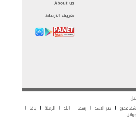
About us
تعريف الارتباط
يل
فاعمرو
دير الاسد
رهط
اللد
الرملة
يافا
جولان