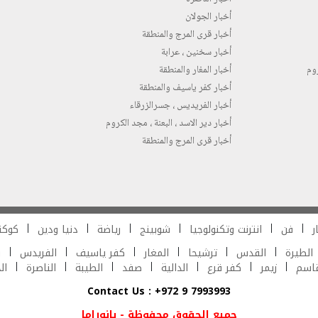
أخبار الجولان
أخبار قرى المرج والمنطقة
أخبار سخنين ، عرابة
روم
أخبار المغار والمنطقة
أخبار كفر ياسيف والمنطقة
أخبار الفريديس ، جسرالزرقاء
أخبار دير الاسد ، البعنة ، مجد الكروم
أخبار قرى المرج والمنطقة
ر
فن
انترنت وتكنولوجيا
شوبينج
رياضة
دنيا ودين
كوكت
الطيرة
القدس
ترشيحا
المغار
كفر ياسيف
الفريدس
ش
قاسم
زيمر
كفر قرع
الدالية
صفد
الطيبة
الناصرة
ال
Contact Us : +972 9 7993993
جميع الحقوق محفوظة - بانوراما