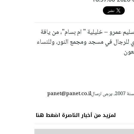
ليم عمرو – خليلية " ام بسام"، من يافة
 عاما. تقبل التعازي للرجال في مسجد ومجمع النور، وللنساء
جعون
panet@panet.co.il
استعمال المضامين بموجب بند 27 أ لقانون الحقوق الأدبية لسنة 2007، يرجى ارسال
لمزيد من أخبار الناصرة اضغط هنا