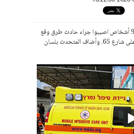
أفاد متحدث بلسان نجمة داوود الحمراء ان 9 أشخاص اصيبوا جراء حادث طرق وقع
بين 3 مركبات، عند مدخل مدينة أم الفحم، على شارع 65. وأضاف المتحدث بلسان