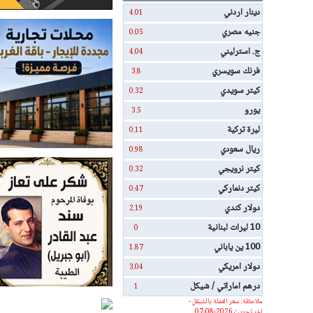
دينار اردني
4.01
جنيه مصري
0.05
ج. استرليني
4.04
فرنك سويسري
3.8
كيتر سويدي
0.32
يورو
3.5
ليرة تركية
0.11
ريال سعودي
0.98
كيتر نرويجي
0.32
كيتر دنماركي
0.47
دولار كندي
2.19
10 ليرات لبنانية
0
100 ين ياباني
1.87
دولار امريكي
3.04
درهم اماراتي / شيكل
1
ملاحظة: سعر العملة بالشيقل -
اخر تحديث 2026-08-07