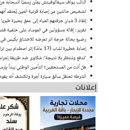
النائب يوآف سيغالوفيتش يعلن رسميًا انسحابه م
تشخيص حالتين من إصابة قرنية العين يُعتقد أنه
إنقاذ 3 شبان جرفتهم المياه إلى عمق بحيرة طبريا
تقرير : إقالة مسؤولين في الموساد على خلفية فشل
رضيع بحالة حرجة اثر تعرضه للاختناق بكيس في ب
إصابة خطيرة لشاب (17 عامًا) إثر اصطدام بين تراكتورون وشاحنة في يركا
‘ندفع وننتظر بلا نتيجة‘: شكاوى ضد طريقة إجراء ا
هل أنت من المستحقين؟ التأمين الوطني يبدأ بإرسا
الشرطة تعتقل سائق سيارة أجرة وتكتشف أنه يقود منذ 20 عاما من دون رخص
إعلانات