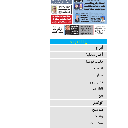
زوايا الموقع
أبراج
أخبار محلية
بانيت توعية
اقتصاد
سيارات
تكنولوجيا
قناة هلا
فن
كوكتيل
شوبينج
وفيات
مفقودات