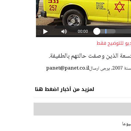
ديو للتوضيح فقط
تسعة الذين وصفت حالتهم بالطفيفة.
panet@panet.co.il
استعمال المضامين بموجب بند 27 أ لقانون الحقوق الأدبية لسنة 2007، يرجى ارسال
لمزيد من أخبار اضغط هنا
يوعا