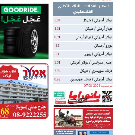
اسعار العملات - البنك التجاري
الفلسطيني
دولار أمريكي / شيكل
3.04
دينار أردني / شيكل
4.31
دولار أمريكي / دينار أردني
0.71
يورو / شيكل
3.5
دولار أمريكي / يورو
1.1
جنيه إسترليني / دولار أمريكي
1.31
فرنك سويسري / شيكل
3.74
دولار أمريكي / فرنك سويسري
0.82
اخر تحديث 2026-08-07