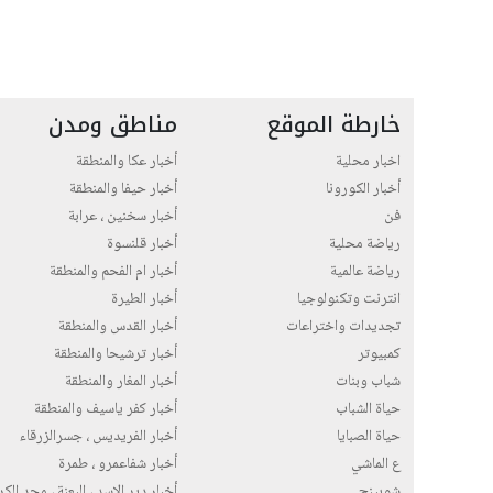
خارطة الموقع
مناطق ومدن
اخبار محلية
أخبار عكا والمنطقة
أخبار الكورونا
أخبار حيفا والمنطقة
فن
أخبار سخنين ، عرابة
رياضة محلية
أخبار قلنسوة
رياضة عالمية
أخبار ام الفحم والمنطقة
انترنت وتكنولوجيا
أخبار الطيرة
تجديدات واختراعات
أخبار القدس والمنطقة
كمبيوتر
أخبار ترشيحا والمنطقة
شباب وبنات
أخبار المغار والمنطقة
حياة الشباب
أخبار كفر ياسيف والمنطقة
حياة الصبايا
أخبار الفريديس ، جسرالزرقاء
ع الماشي
أخبار شفاعمرو ، طمرة
شوبينج
أخبار دير الاسد ، البعنة ، مجد الك