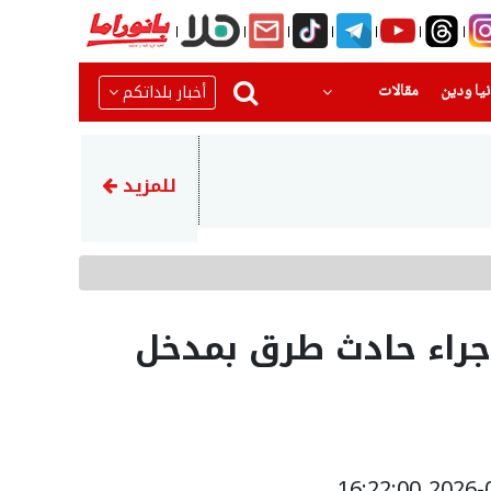
(current)
(current)
أخبار بلداتكم
يا ودين
مقالات
07:53
ضبط نحو 7.5 كغم مخدرات في القدس واعتقال 3 مشتبهين
للمزيد
 جراء حادث طرق بمدخل