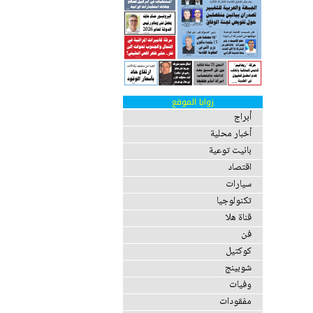
زوايا الموقع
أبراج
أخبار محلية
بانيت توعية
اقتصاد
سيارات
تكنولوجيا
قناة هلا
فن
كوكتيل
شوبينج
وفيات
مفقودات