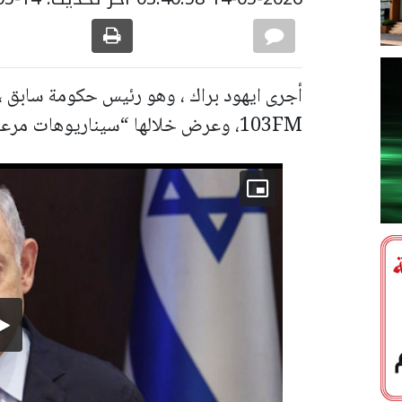
أجرى ايهود براك ، وهو رئيس حكومة سابق ، م
103FM، وعرض خلالها “سيناريوهات مرعبة” قبيل انتخابات 2026.