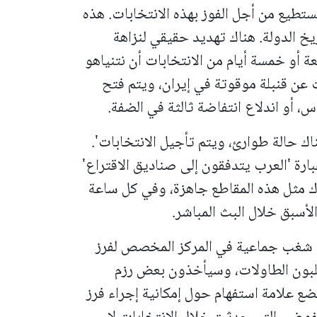
تطيع من أجل الفوز بهذه الانتخابات. هذه
يخ الدولة. هناك تهديد حقيقي لنزاهة
ربعة أو خمسة أيام من الانتخابات أن نتنياهو
 عن قنبلة موقوتة في إيران، ويتم فتح
، أو اندلاع انتفاضة ثالثة في الضفة.
اك حالة طوارئ، ويتم تأجيل الانتخابات'.
رة 'العرب يتدفقون إلى صناديق الاقتراع'
 مثل هذه المقاطع جاهزة، وفي كل ساعة
لأسبق خلال البث المباشر.
مال شغب جماعية في المركز المخصص لفرز
لبون الطاولات، وسيأخذون بعض رزم
ضع علامة استفهام حول إمكانية إجراء فرز