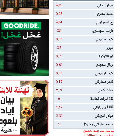
دينار اردني
4.01
جنيه مصري
0.05
ج. استرليني
4.04
فرنك سويسري
3.8
كيتر سويدي
0.32
يورو
3.5
ليرة تركية
0.11
ريال سعودي
0.98
كيتر نرويجي
0.32
كيتر دنماركي
0.47
دولار كندي
2.19
10 ليرات لبنانية
0
100 ين ياباني
1.87
دولار امريكي
2.88
درهم اماراتي / شيكل
1
ملاحظة: سعر العملة بالشيقل -
اخر تحديث 2026-06-03