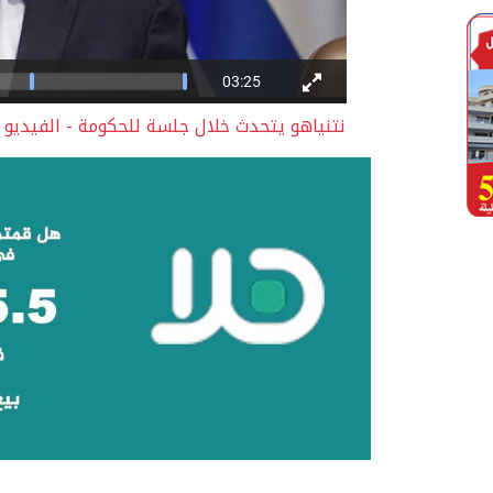
نتنياهو يتحدث خلال جلسة للحكومة - الفيديو