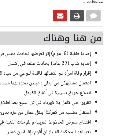
ملاحظات لـ
من هنا وهناك
إصابة طفلة (6 أعوام) إثر تعرضها لحادث دهس في رهط
إصابة شاب (27 عاما) بحادث عنف في إكسال
إقرار وفاة امرأة تم انتشالها فاقدة للوعي من مياه
اعتقال مشتبهيْن من ابطن وعبلين بحوزتهما مسدس
اندلاع حريق بسيارة في أنفاق الكرمل
تقرير: حي كامل بلا كهرباء في تل السبع بعد اطلاق 
اعتقال مشتبه من كفركنا ‘بنقل عمال من غزة بدون
افتتاح معرض الخطوط العربية واللوحات الفنية في 
نتنياهو للمحكمة العليا: لن أقوم بإقالة بن غفير