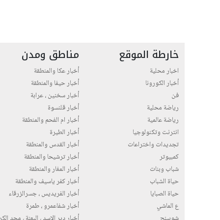
خارطة الموقع
مناطق ومدن
اخبار محلية
أخبار عكا والمنطقة
أخبار الكورونا
أخبار حيفا والمنطقة
فن
أخبار سخنين ، عرابة
رياضة محلية
أخبار قلنسوة
رياضة عالمية
أخبار ام الفحم والمنطقة
انترنت وتكنولوجيا
أخبار الطيرة
تجديدات واختراعات
أخبار القدس والمنطقة
كمبيوتر
أخبار ترشيحا والمنطقة
شباب وبنات
أخبار المغار والمنطقة
حياة الشباب
أخبار كفر ياسيف والمنطقة
حياة الصبايا
أخبار الفريديس ، جسرالزرقاء
ع الماشي
أخبار شفاعمرو ، طمرة
شوبينج
أخبار دير الاسد ، البعنة ، مجد الك