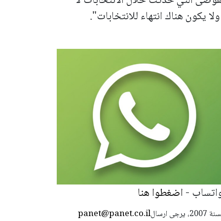
الفوضى التي حدثت خلال الانتخابات لا
لا يكون هناك انتهاء للانتخابات".
واتساب -
اضغطوا هنا
panet@panet.co.il
استعمال المضامين بموجب بند 27 أ لقانون الحقوق الأدبية لسنة 2007، يرجى ارسال