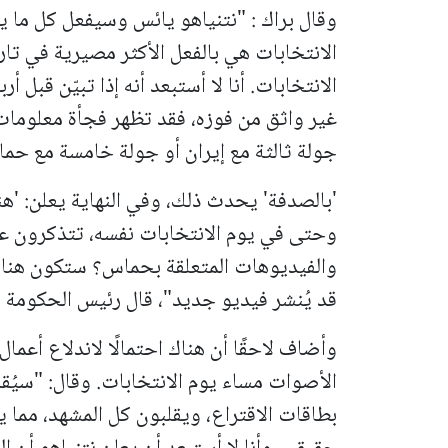
وقال براك :
"نتنياهو يائس وسيفعل كل ما يس
الانتخابات هي بالفعل الأكثر مصيرية في تار
الانتخابات. أنا لا أستبعد أنه إذا تبيّن قبل أ
غير واثق من فوزه، فقد تظهر فجأة معلومات
جولة ثالثة مع إيران أو جولة خامسة مع حماس
'بالصدفة' يحدث ذلك، وفي النهاية يعلن: 'هن
وحتى في يوم الانتخابات نفسه، تتذكرون عبا
والفيديوهات المتعلقة بحماس؟ ستكون هناك
قد يُنشر فيديو جديد"، قال رئيس الحكومة ا
وأضاف لاحقًا أن هناك احتمالًا لاندلاع أع
الأصوات مساء يوم الانتخابات. وقال:
"سيُق
بطاقات الاقتراع، ويقلبون كل المشهد، مما ي