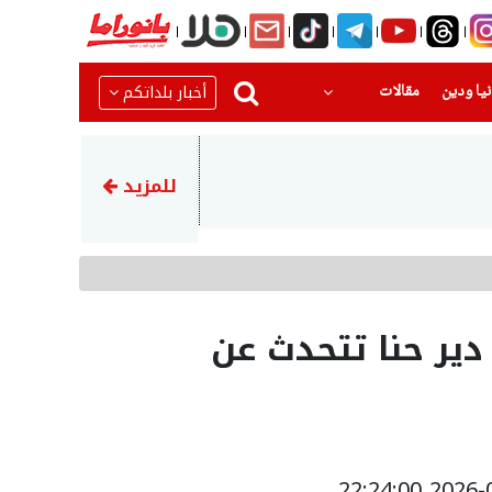
(current)
(current)
أخبار بلداتكم
يا ودين
مقالات
06:25
حالة الطقس: انخفاض طفيف على
للمزيد
ير حنا تتحدث عن