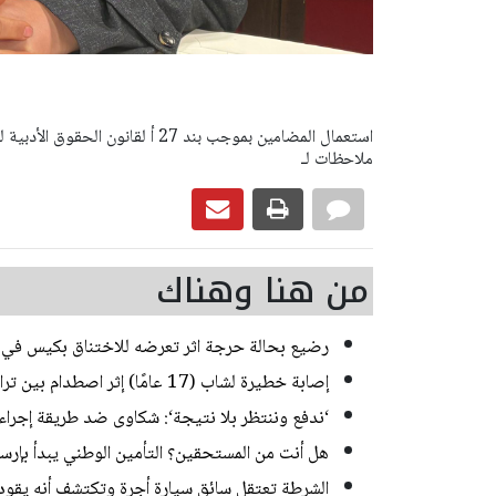
ملاحظات لـ
من هنا وهناك
رضيع بحالة حرجة اثر تعرضه للاختناق بكيس في ب
إصابة خطيرة لشاب (17 عامًا) إثر اصطدام بين تراكتورون وشاحنة في يركا
‘ندفع وننتظر بلا نتيجة‘: شكاوى ضد طريقة إجراء ا
هل أنت من المستحقين؟ التأمين الوطني يبدأ بإرسا
الشرطة تعتقل سائق سيارة أجرة وتكتشف أنه يقود منذ 20 عاما من دون رخص