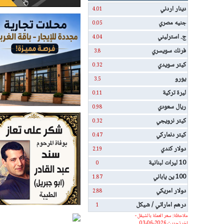
دينار اردني
4.01
جنيه مصري
0.05
ج. استرليني
4.04
فرنك سويسري
3.8
كيتر سويدي
0.32
يورو
3.5
ليرة تركية
0.11
ريال سعودي
0.98
كيتر نرويجي
0.32
كيتر دنماركي
0.47
دولار كندي
2.19
10 ليرات لبنانية
0
100 ين ياباني
1.87
دولار امريكي
2.88
درهم اماراتي / شيكل
1
ملاحظة: سعر العملة بالشيقل -
اخر تحديث 2026-06-03