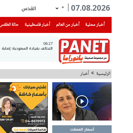
07.08.2026
°
(current)
(current)
(current)
أخبار محلية
أخبار من العالم
أخبار فلسطينية
حالة الطقس
06:27
التحالف بقيادة السعودية: إصابة 11 مدنيا في نجران جراء هجمات للحوثيين
الرئيسية
أخبار
أسعار العملات