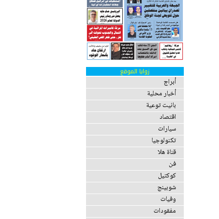
زوايا الموقع
أبراج
أخبار محلية
بانيت توعية
اقتصاد
سيارات
تكنولوجيا
قناة هلا
فن
كوكتيل
شوبينج
وفيات
مفقودات