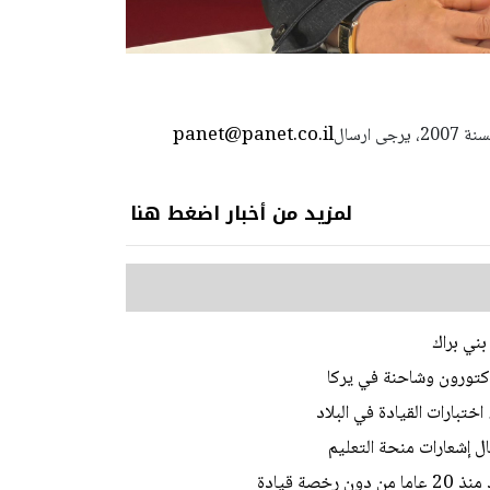
panet@panet.co.il
استعمال المضامين بموجب بند 27 أ لقانون الحقوق الأدبية لسنة 2007، يرجى ارسال
لمزيد من أخبار اضغط هنا
ني براك
ختبارات القيادة في البلاد
ل إشعارات منحة التعليم
ة قيادة