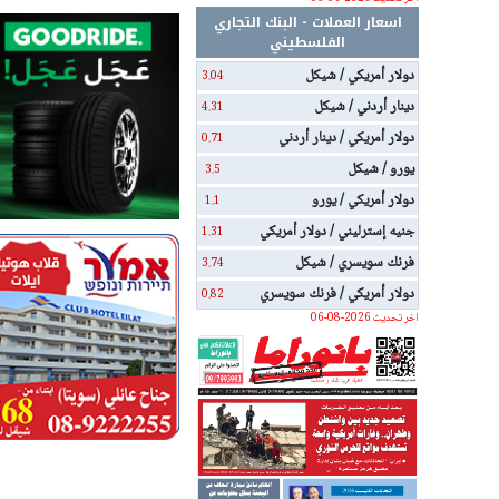
اسعار العملات - البنك التجاري
الفلسطيني
دولار أمريكي / شيكل
3.04
دينار أردني / شيكل
4.31
دولار أمريكي / دينار أردني
0.71
يورو / شيكل
3.5
دولار أمريكي / يورو
1.1
جنيه إسترليني / دولار أمريكي
1.31
فرنك سويسري / شيكل
3.74
دولار أمريكي / فرنك سويسري
0.82
اخر تحديث 2026-08-06