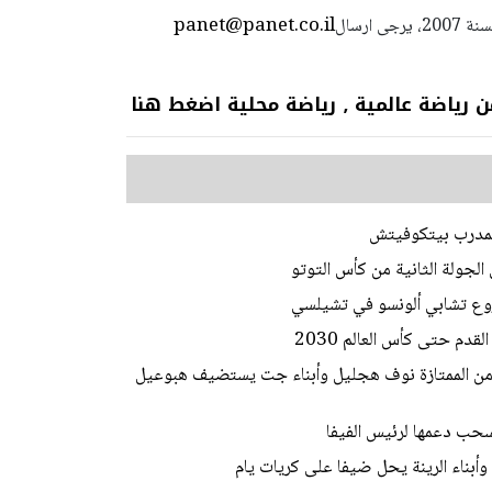
panet@panet.co.il
استعمال المضامين بموجب بند 27 أ لقانون الحقوق الأدبية لسنة 2007، يرجى ارسال
 عالمية ٫ رياضة محلية اضغط هنا
المدرب بيتكوفيتش
الجولة الثانية من كأس التوتو
وع تشابي ألونسو في تشيلسي
دم حتى كأس العالم 2030
ط من الممتازة نوف هجليل وأبناء جت يستضيف هبوعيل
تسحب دعمها لرئيس الفيفا
أبناء الرينة يحل ضيفا على كريات يام