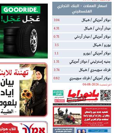
اسعار العملات - البنك التجاري
الفلسطيني
دولار أمريكي / شيكل
3.04
دينار أردني / شيكل
4.31
دولار أمريكي / دينار أردني
0.71
يورو / شيكل
3.5
دولار أمريكي / يورو
1.1
جنيه إسترليني / دولار أمريكي
1.31
فرنك سويسري / شيكل
3.74
دولار أمريكي / فرنك سويسري
0.82
اخر تحديث 2026-08-06