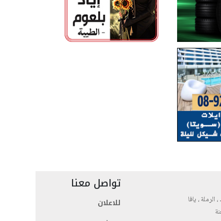
تواصل معنا
، الرملة ، يافا
للاعلان
نة