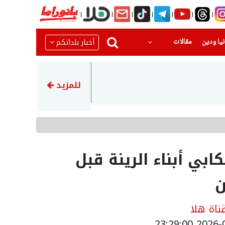
(current)
(current)
أخبار بلداتكم
يا ودين
مقالات
17:46
عمليات انعاش لطفلة (سنة ون
للمزيد
بي أبناء الرينة قبل
ن
اة هلا