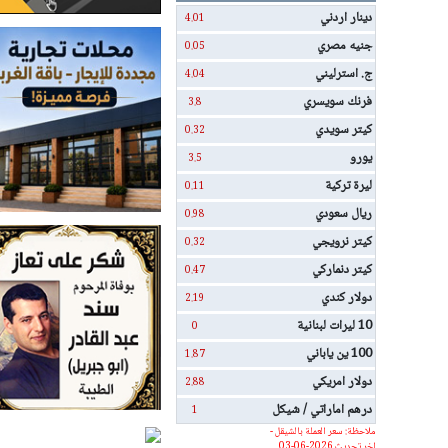
دينار اردني
4.01
جنيه مصري
0.05
ج. استرليني
4.04
فرنك سويسري
3.8
كيتر سويدي
0.32
يورو
3.5
ليرة تركية
0.11
ريال سعودي
0.98
كيتر نرويجي
0.32
كيتر دنماركي
0.47
دولار كندي
2.19
10 ليرات لبنانية
0
100 ين ياباني
1.87
دولار امريكي
2.88
درهم اماراتي / شيكل
1
ملاحظة: سعر العملة بالشيقل -
اخر تحديث 2026-06-03