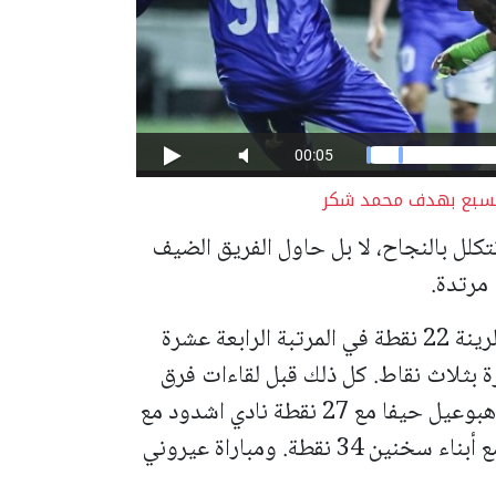
 السبع بهدف محمد شكر
تكلل بالنجاح، لا بل حاول الفريق الضيف
مرتدة.
ونتيجة لهذه المباراة أصبح في رصيد أبناء الرينة 22 نقطة في المرتبة الرابعة عشرة
رة بثلاث نقاط. كل ذلك قبل لقاءات فرق
المرتبة الأخيرة يوم غد الاحد حيث سيقابل هبوعيل حيفا مع 27 نقطة نادي اشدود مع
25 نقطة ومباراة هبوعيل القدس 25 نقطة مع أبناء سخنين 34 نقطة. ومباراة عيروني