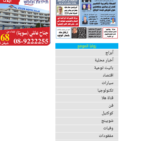
زوايا الموقع
أبراج
أخبار محلية
بانيت توعية
اقتصاد
سيارات
تكنولوجيا
قناة هلا
فن
كوكتيل
شوبينج
وفيات
مفقودات