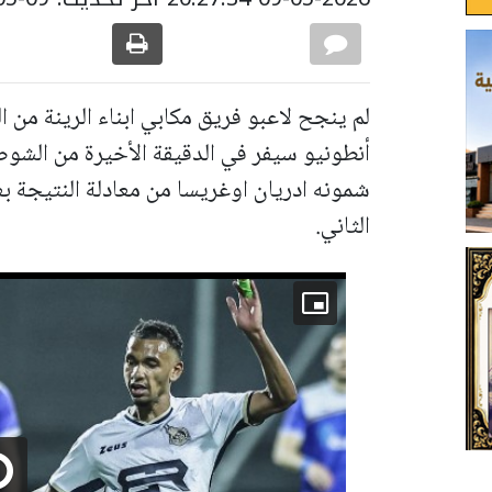
لم ينجح لاعبو فريق مكابي ابناء الرينة من
أنطونيو سيفر في الدقيقة الأخيرة من الش
شمونه ادريان اوغريسا من معادلة النتيجة ب
الثاني.