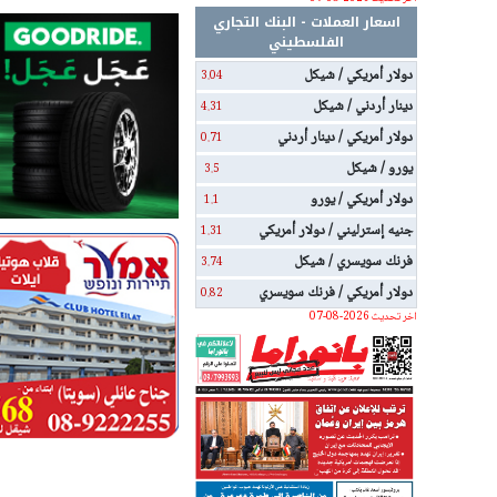
اسعار العملات - البنك التجاري
الفلسطيني
دولار أمريكي / شيكل
3.04
دينار أردني / شيكل
4.31
دولار أمريكي / دينار أردني
0.71
يورو / شيكل
3.5
دولار أمريكي / يورو
1.1
جنيه إسترليني / دولار أمريكي
1.31
فرنك سويسري / شيكل
3.74
دولار أمريكي / فرنك سويسري
0.82
اخر تحديث 2026-08-07