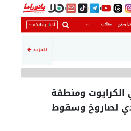
(current)
(current)
أخبار بلداتكم
يا ودين
مقالات
19:09
سكان غزة: ترويج ترامب لخطة ال
للمزيد
ي الكرايوت ومنطقة
دي لصاروخ وسقوط