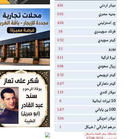
دينار اردني
4.01
جنيه مصري
0.05
ج. استرليني
4.04
فرنك سويسري
3.8
كيتر سويدي
0.32
يورو
3.5
ليرة تركية
0.11
ريال سعودي
0.98
كيتر نرويجي
0.32
كيتر دنماركي
0.47
دولار كندي
2.19
10 ليرات لبنانية
0
100 ين ياباني
1.87
دولار امريكي
3.04
درهم اماراتي / شيكل
1
ملاحظة: سعر العملة بالشيقل -
اخر تحديث 2026-08-07