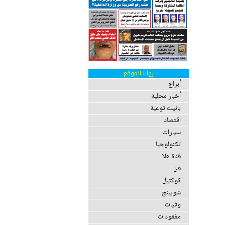
زوايا الموقع
أبراج
أخبار محلية
بانيت توعية
اقتصاد
سيارات
تكنولوجيا
قناة هلا
فن
كوكتيل
شوبينج
وفيات
مفقودات