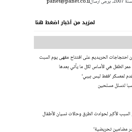
panet@panet.co.il
استعمال المضامين بموجب بند 27 أ لقانون الحقوق الأدبية لسنة 2007، يرجى ارسال
لمزيد من أخبار اضغط هنا
ن احتجاجات الحريديم على افتتاح مقهى يوم السبت
عمر الطفل هي الأساس لكل ما يأتي بعدها
دم لمعسكر ‘فقط ليس بيبي‘
سبا لتسلل مسلحين
لسبب الأكبر لحوادث الطرق وحالات نسيان الأطفال
شر مضامين تحريضية‘