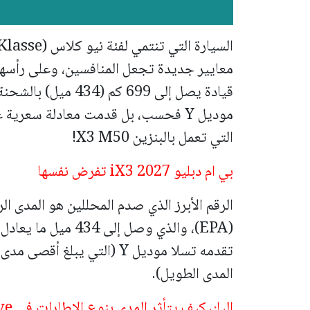
معايير جديدة تجعل المنافسين، وعلى رأسه
موديل Y فحسب، بل قدمت معادلة سعري
التي تعمل بالبنزين X3 M50!
بي ام دبليو iX3 2027 تفرض نفسها
الرقم الأبرز الذي صدم المحللين هو المدى ال
المدى الطويل).
إليك كيف يتأثر المدى بنوع الإطارات في iX3 50 xDrive: