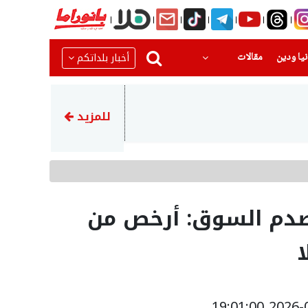
(current)
(current)
أخبار بلداتكم
يا ودين
مقالات
14:18
إصابة 3 أشخاص في حادث تصادم بين مركبتين على شارع 6 قرب مفرق عارة
للمزيد
م دبليو iX3 2027 تصدم السوق: أرخص من