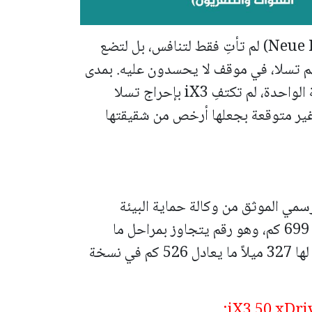
السيارة التي تنتمي لفئة نيو كلاس (Neue Klasse) لم تأتِ فقط لتنافس، بل لتضع
م تسلا، في موقف لا يحسدون عليه. بمدى
قيادة يصل إلى 699 كم (434 ميل) بالشحنة الواحدة، لم تكتفِ iX3 بإحراج تسلا
ة غير متوقعة بجعلها أرخص من شقيقتها
رسمي الموثق من وكالة حماية البيئة
(EPA)، والذي وصل إلى 434 ميل ما يعادل 699 كم، وهو رقم يتجاوز بمراحل ما
تقدمه تسلا موديل Y (التي يبلغ أقصى مدى لها 327 ميلاً ما يعادل 526 كم في نسخة