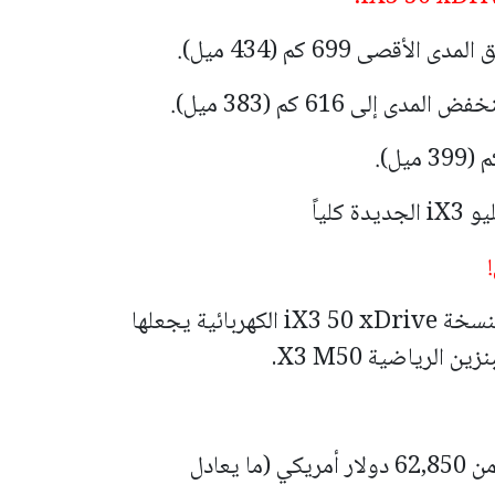
لياً
في سابقة مثيرة، وضعت بي ام دبليو سعراً لنسخة iX3 50 xDrive الكهربائية يجعلها
الرياضية X3 M50.
سعر BMW iX3 50 xDrive 2027 يبدأ من 62,850 دولار أمريكي (ما يعادل