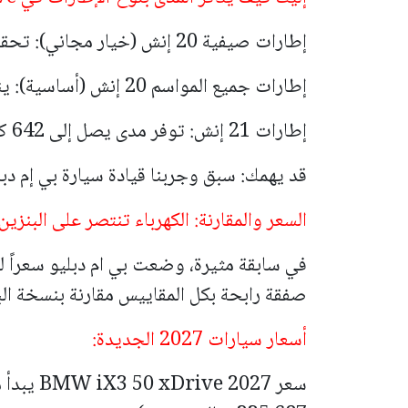
إطارات صيفية 20 إنش (خيار مجاني): تحقق المدى الأقصى 699 كم (434 ميل).
إطارات جميع المواسم 20 إنش (أساسية): ينخفض المدى إلى 616 كم (383 ميل).
إطارات 21 إنش: توفر مدى يصل إلى 642 كم (399 ميل).
قد يهمك: سبق وجربنا قيادة سيارة بي إم دبليو iX3 الجديدة ك
السعر والمقارنة: الكهرباء تنتصر على البنزين!
صفقة رابحة بكل المقاييس مقارنة بنسخة البنزين 
أسعار سيارات 2027 الجديدة: