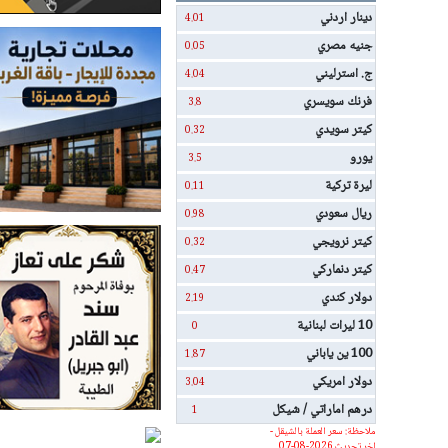
دينار اردني
4.01
جنيه مصري
0.05
ج. استرليني
4.04
فرنك سويسري
3.8
كيتر سويدي
0.32
يورو
3.5
ليرة تركية
0.11
ريال سعودي
0.98
كيتر نرويجي
0.32
كيتر دنماركي
0.47
دولار كندي
2.19
10 ليرات لبنانية
0
100 ين ياباني
1.87
دولار امريكي
3.04
درهم اماراتي / شيكل
1
ملاحظة: سعر العملة بالشيقل -
اخر تحديث 2026-08-07