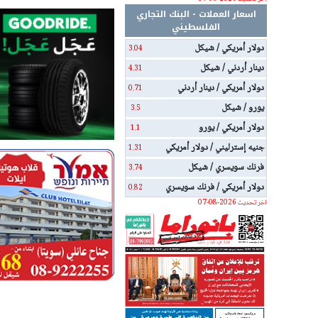
اسعار العملات - البنك التجاري
الفلسطيني
دولار أمريكي / شيكل
3.04
دينار أردني / شيكل
4.31
دولار أمريكي / دينار أردني
0.71
يورو / شيكل
3.5
دولار أمريكي / يورو
1.1
جنيه إسترليني / دولار أمريكي
1.31
فرنك سويسري / شيكل
3.74
دولار أمريكي / فرنك سويسري
0.82
اخر تحديث 2026-08-07