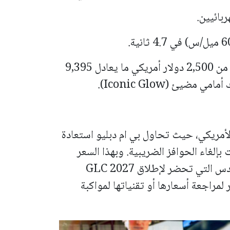
حزمة M Sport: تتوفر اختيارياً بسعر يبدأ من 2,500 دولار أمريكي ما يعادل 9,395
ئ (Iconic Glow).
مريكي، حيث تحاول بي ام دبليو استعادة
 بإلغاء الحوافز الضريبية. وبهذا السعر
والمدى، أصبحت الكرة الآن في ملعب مرسيدس التي تحضر لإطلاق GLC 2027
لمراجعة أسعارها أو تقنياتها لمواكبة