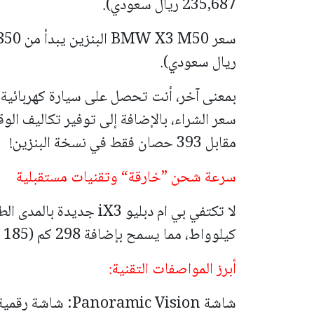
235,687 ريال سعودي).
ريال سعودي).
مقابل 393 حصان فقط في نسخة البنزين!
سرعة شحن ”خارقة“ وتقنيات مستقبلية
كيلوواط، مما يسمح بإضافة 298 كم (185 ميل) من المدى في 10 دقائق فقط!
أبرز المواصفات التقنية:
شاشة Panoramic Vision: شاشة رقمية تمتد على كامل عرض الزجاج الأمامي.