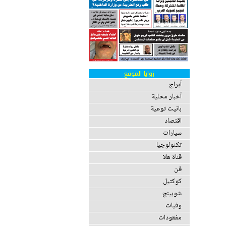
زوايا الموقع
أبراج
أخبار محلية
بانيت توعية
اقتصاد
سيارات
تكنولوجيا
قناة هلا
فن
كوكتيل
شوبينج
وفيات
مفقودات