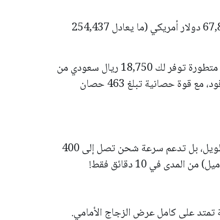
سعر BMW X3 M50 البنزين يبدأ من 67,850 دولار أمريكي (ما يعادل 254,437
بمعنى آخر، أنت تحصل على سيارة كهربائية متطورة توفر لك 18,750 ريال سعودي من
سعر الشراء، بالإضافة إلى توفير تكاليف الوقود، مع قوة حصانية تبلغ 463 حصان
لا تكتفي بي ام دبليو iX3 جديدة بالمدى الطويل، بل تدعم سرعة شحن تصل إلى 400