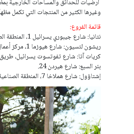
أرضيات للحدائق والمساحات الخارجية بمظ
وغيرها الكثير من المنتجات التي تكمل مظهرًا
قائمة الفروع:
نتانيا: شارع جيبوري يسرائيل 1، المنطقة الصناعية بولِغ.
ريشون لتسيون: شارع هيوزما 1، مركز أعمال شورِك، طريق بلمحيم.
كريات آتا: شارع تفوتسوت يسرائيل، طريق حيفا 52، كري
بئر السبع: شارع هيردن 24.
إشتاؤول: شارع هملاخا 7، المنطقة الصناعية هار طوف.