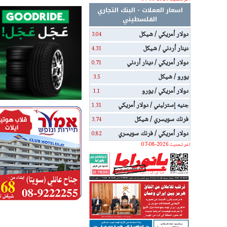
اسعار العملات - البنك التجاري
الفلسطيني
دولار أمريكي / شيكل
3.04
دينار أردني / شيكل
4.31
دولار أمريكي / دينار أردني
0.71
يورو / شيكل
3.5
دولار أمريكي / يورو
1.1
جنيه إسترليني / دولار أمريكي
1.31
فرنك سويسري / شيكل
3.74
دولار أمريكي / فرنك سويسري
0.82
اخر تحديث 2026-08-07