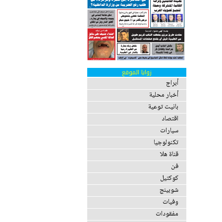
زوايا الموقع
أبراج
أخبار محلية
بانيت توعية
اقتصاد
سيارات
تكنولوجيا
قناة هلا
فن
كوكتيل
شوبينج
وفيات
مفقودات