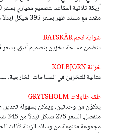
أريكة ثلاثية المقاعد بتصميم معياري بسعر 1,350 شيكل (بدلاً من 1,750 شيكل)
مقعد مع مسند ظهر بسعر 395 شيكل (بدلاً من 494 شيكل) وغيرها.
شواية فحم BÅTSKÄR
تتضمن مساحة تخزين بتصميم أنيق، بسعر 2,625 شيكل (بدلاً من 3,295 شيكل).
خزانة KOLBJORN
مثالية للتخزين في المساحات الخارجية، بسعر 435 شيكل (بدلاً من 545 شي
طقم طاولات GRYTSHOLM
يتكوّن من وحدتين، ويمكن بسهولة تعديل طو
منفصل. السعر 275 شيكل (بدلاً من 345 شيكل).
مجموعة متنوعة من وسائد الزينة لأثاث الح