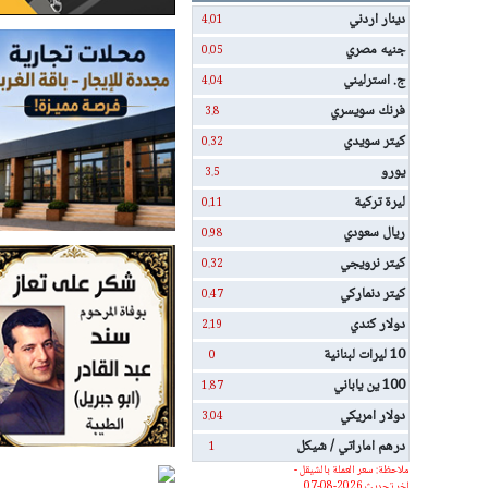
دينار اردني
4.01
جنيه مصري
0.05
ج. استرليني
4.04
فرنك سويسري
3.8
كيتر سويدي
0.32
يورو
3.5
ليرة تركية
0.11
ريال سعودي
0.98
كيتر نرويجي
0.32
كيتر دنماركي
0.47
دولار كندي
2.19
10 ليرات لبنانية
0
100 ين ياباني
1.87
دولار امريكي
3.04
درهم اماراتي / شيكل
1
ملاحظة: سعر العملة بالشيقل -
اخر تحديث 2026-08-07