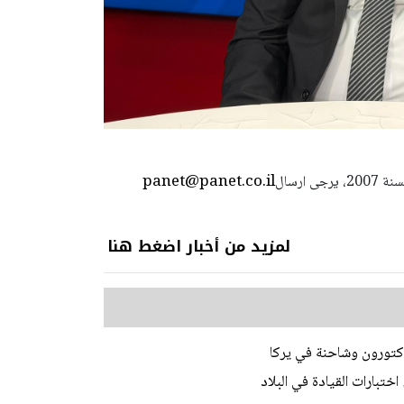
panet@panet.co.il
استعمال المضامين بموجب بند 27 أ لقانون الحقوق الأدبية لسنة 2007، يرجى ارسال
لمزيد من أخبار اضغط هنا
ختبارات القيادة في البلاد