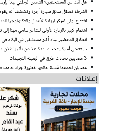
هل أنت من المستحقين؟ التأمين الوطني يبدأ بإرسا
الشرطة تعتقل سائق سيارة أجرة وتكتشف أنه يقود منذ 20 عاما من دون رخص
افتتاح أولي لمركز لريادة الأعمال والتكنولوجيا الم
اهتمام كبير بالزيارة الأولى للشاعر سامي مهنا إلى 
انطلاق التحضير لبناء أكبر مستشفى في البلاد في
د. فتحي أمارة يتحدث لقناة هلا عن تأثير اغلاق مض
3 مصابين بحادث طرق في البعينة النجيدات
مصابان احدهما مُسنة حالتها خطيرة جراء حادث 
إعلانات