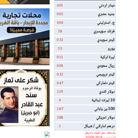
دينار اردني
4.01
جنيه مصري
0.05
ج. استرليني
4.04
فرنك سويسري
3.8
كيتر سويدي
0.32
يورو
3.5
ليرة تركية
0.11
ريال سعودي
0.98
كيتر نرويجي
0.32
كيتر دنماركي
0.47
دولار كندي
2.19
10 ليرات لبنانية
0
100 ين ياباني
1.87
دولار امريكي
2.88
درهم اماراتي / شيكل
1
ملاحظة: سعر العملة بالشيقل -
اخر تحديث 2026-06-03