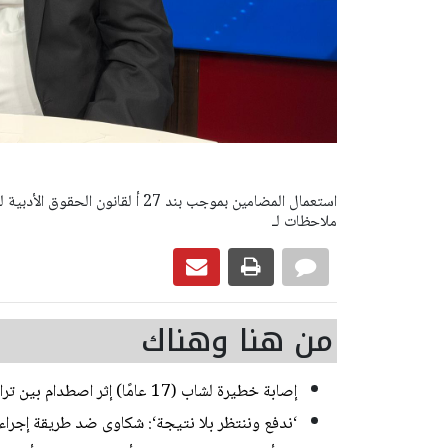
ملاحظات لـ
من هنا وهناك
إصابة خطيرة لشاب (17 عامًا) إثر اصطدام بين تراكتورون وشاحنة في يركا
‘ندفع وننتظر بلا نتيجة‘: شكاوى ضد طريقة إجراء ا