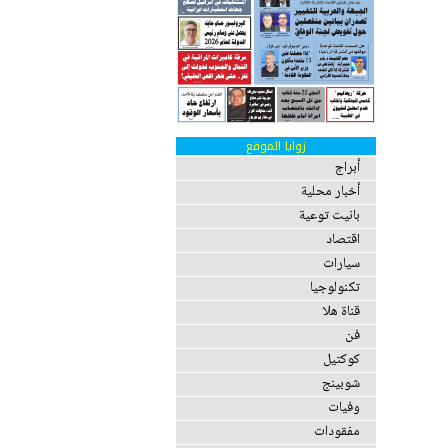
زوايا الموقع
أبراج
أخبار محلية
بانيت توعية
اقتصاد
سيارات
تكنولوجيا
قناة هلا
فن
كوكتيل
شوبينج
وفيات
مفقودات