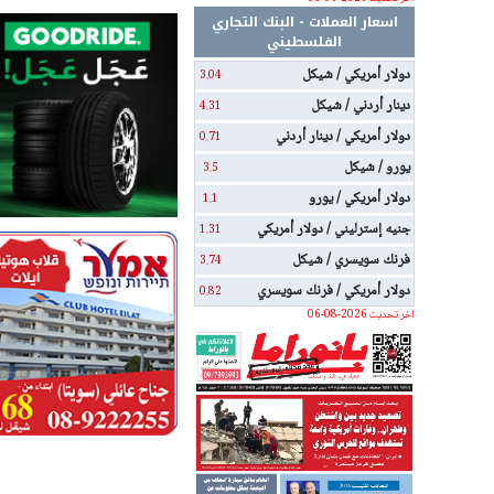
اسعار العملات - البنك التجاري
الفلسطيني
دولار أمريكي / شيكل
3.04
دينار أردني / شيكل
4.31
دولار أمريكي / دينار أردني
0.71
يورو / شيكل
3.5
دولار أمريكي / يورو
1.1
جنيه إسترليني / دولار أمريكي
1.31
فرنك سويسري / شيكل
3.74
دولار أمريكي / فرنك سويسري
0.82
اخر تحديث 2026-08-06