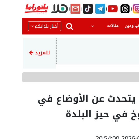
(current)
(current)
أخبار بلداتكم
يا ودين
مقالات
22:51
رضيع بحالة حرجةبعد تعرضه للا
للمزيد
تحدث عن الأوضاع في
خ في حيز البلدة