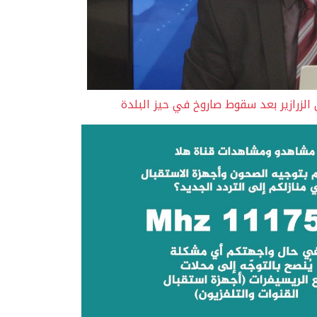
زرازير بعد سقوط صاروخ في حيز البلدة