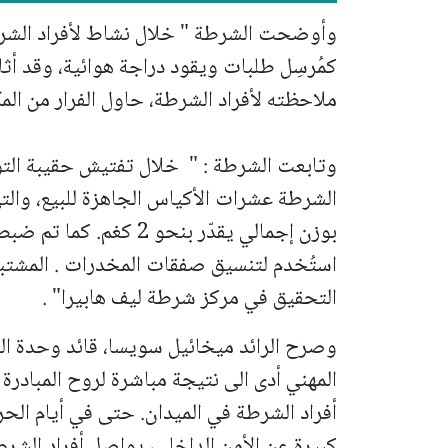
وأوضحت الشرطة " خلال نشاط لأفراد ال
كمُرسِل طلبات ويقود دراجة هوائية، وقد أث
ملاحظته لأفراد الشرطة، حاول الفرار من المك
وتابعت الشرطة : " خلال تفتيش حقيبة الت
الشرطة عشرات الأكياس الجاهزة للبيع، وال
بوزن إجمالي يقدّر بنحو 2 
استُخدم لتنسيق صفقات المخدرات .
التحقيق في مركز شرطة ليف هابيرا" .
وصرح الرائد ميخائيل سويسا، قائد وحدة ال
المهني أدى الى نتيجة مباشرة لروح المبادرة و
أفراد الشرطة في الميدان. حتى في أيام ا
كبيرة عن الأمن الداخلي، يواصل أفراد الشرط