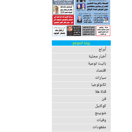
زوايا الموقع
أبراج
أخبار محلية
بانيت توعية
اقتصاد
سيارات
تكنولوجيا
قناة هلا
فن
كوكتيل
شوبينج
وفيات
مفقودات