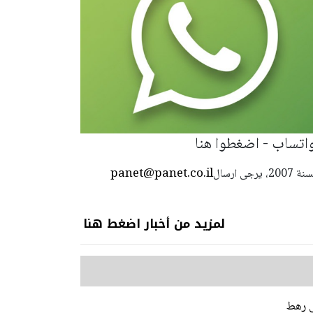
 واتساب - اضغطوا هنا
panet@panet.co.il
استعمال المضامين بموجب بند 27 أ لقانون الحقوق الأدبية لسنة 2007، يرجى ارسال
لمزيد من أخبار اضغط هنا