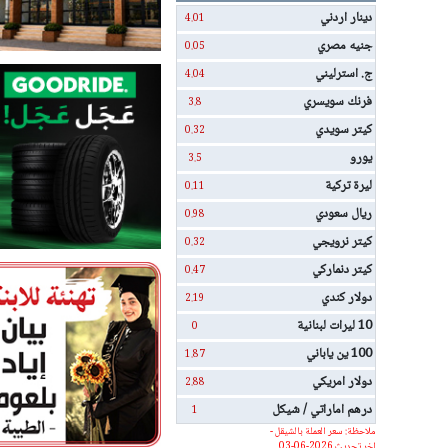
دينار اردني
4.01
جنيه مصري
0.05
ج. استرليني
4.04
فرنك سويسري
3.8
كيتر سويدي
0.32
يورو
3.5
ليرة تركية
0.11
ريال سعودي
0.98
كيتر نرويجي
0.32
كيتر دنماركي
0.47
دولار كندي
2.19
10 ليرات لبنانية
0
100 ين ياباني
1.87
دولار امريكي
2.88
درهم اماراتي / شيكل
1
ملاحظة: سعر العملة بالشيقل -
اخر تحديث 2026-06-03