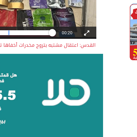
القدس: اعتقال مشتبه بتروج مخدرات أخفاها تح