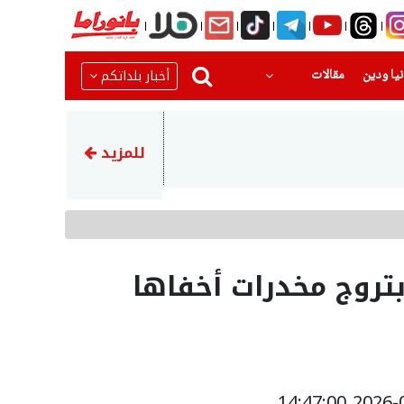
(current)
(current)
أخبار بلداتكم
يا ودين
مقالات
23:45
إيران تهدد بمهاجمة دول الخلي
للمزيد
تروج مخدرات أخفاها