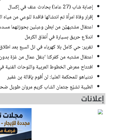
إصابة شاب (27 عاما) بحادث عنف في إكسال
إقرار وفاة امرأة تم انتشالها فاقدة للوعي من مياه
اعتقال مشتبهيْن من ابطن وعبلين بحوزتهما مسدس
اندلاع حريق بسيارة في أنفاق الكرمل
تقرير: حي كامل بلا كهرباء في تل السبع بعد اطلاق 
اعتقال مشتبه من كفركنا ‘بنقل عمال من غزة بدون
افتتاح معرض الخطوط العربية واللوحات الفنية في 
نتنياهو للمحكمة العليا: لن أقوم بإقالة بن غفير
الطيبة تشيّع جثمان الشاب كريم مروان طويل ضحي
إعلانات