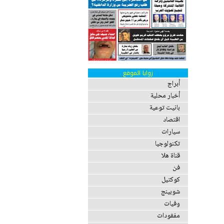
زوايا الموقع
أبراج
أخبار محلية
بانيت توعية
اقتصاد
سيارات
تكنولوجيا
قناة هلا
فن
كوكتيل
شوبينج
وفيات
مفقودات