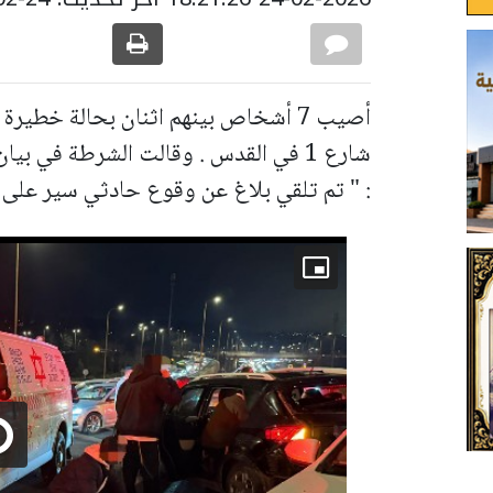
أصيب 7 أشخاص بينهم اثنان بحالة خط
شارع 1 في القدس . وقالت الشرطة في ب
: " تم تلقي بلاغ عن وقوع حادثي سير على ش