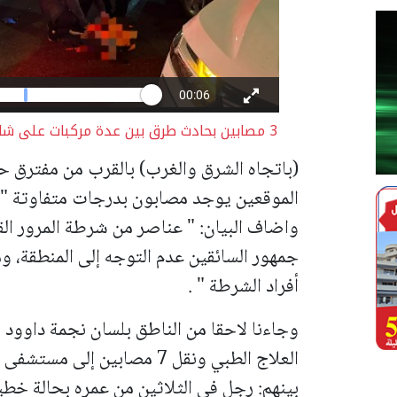
3 مصابين بحادث طرق بين عدة مركبات على شارع 1 في القدس | تصوير نجمة داوود الحمراء
(باتجاه الشرق والغرب) بالقرب من مفترق حي
الموقعين يوجد مصابون بدرجات متفاوتة " 
واضاف البيان: " عناصر من شرطة المرور ال
جمهور السائقين عدم التوجه إلى المنطقة، وم
أفراد الشرطة " .
وجاءنا لاحقا من الناطق بلسان نجمة داوود ا
العلاج الطبي ونقل 7 مصابين 
بينهم:
رجل في الثلاثين من عمره بحالة خطي