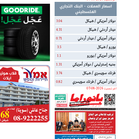
اسعار العملات - البنك التجاري
الفلسطيني
دولار أمريكي / شيكل
3.04
دينار أردني / شيكل
4.31
دولار أمريكي / دينار أردني
0.71
يورو / شيكل
3.5
دولار أمريكي / يورو
1.1
جنيه إسترليني / دولار أمريكي
1.31
فرنك سويسري / شيكل
3.74
دولار أمريكي / فرنك سويسري
0.82
اخر تحديث 2026-08-07