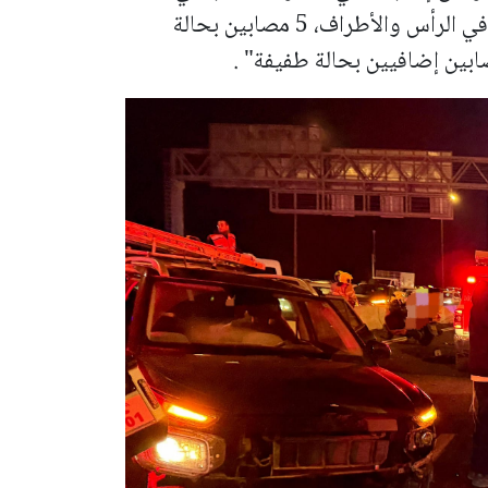
في الرأس والأطراف،
5 مصابين بحالة
ابين إضافيين بحالة طفيفة" .