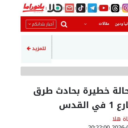
(current)
(current)
أخبار بلداتكم
يا ودين
مقالات
10:13
استطلاع للرأي: الأحزاب العربية تحصل على 15 مقعدا ان خاضت 
للمزيد
بحالة خطيرة بحادث طرق
لقدس
ة هلا