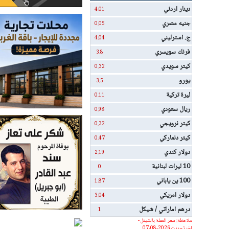
دينار اردني
4.01
جنيه مصري
0.05
ج. استرليني
4.04
فرنك سويسري
3.8
كيتر سويدي
0.32
يورو
3.5
ليرة تركية
0.11
ريال سعودي
0.98
كيتر نرويجي
0.32
كيتر دنماركي
0.47
دولار كندي
2.19
10 ليرات لبنانية
0
100 ين ياباني
1.87
دولار امريكي
3.04
درهم اماراتي / شيكل
1
ملاحظة: سعر العملة بالشيقل -
اخر تحديث 2026-08-07