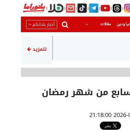
(current)
(current)
أخبار بلداتكم
يا ودين
مقالات
20:08
مصرع شاب واصابة 3 اخرين بحادث طرق مروع قرب حورة
للمزيد
لسابع من شهر رمضان