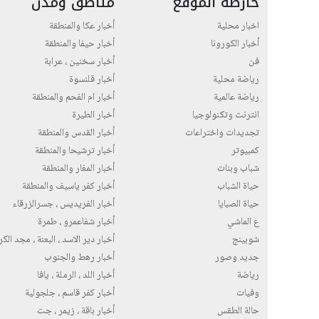
خارطة الموقع
مناطق ومدن
اخبار محلية
أخبار عكا والمنطقة
أخبار الكورونا
أخبار حيفا والمنطقة
فن
أخبار سخنين ، عرابة
رياضة محلية
أخبار قلنسوة
رياضة عالمية
أخبار ام الفحم والمنطقة
انترنت وتكنولوجيا
أخبار الطيرة
تجديدات واختراعات
أخبار القدس والمنطقة
كمبيوتر
أخبار ترشيحا والمنطقة
شباب وبنات
أخبار المغار والمنطقة
حياة الشباب
أخبار كفر ياسيف والمنطقة
حياة الصبايا
أخبار الفريديس ، جسرالزرقاء
ع الماشي
أخبار شفاعمرو ، طمرة
شوبينج
أخبار دير الاسد ، البعنة ، مجد الك
جديد وصور
أخبار رهط والجنوب
رياضة
أخبار اللد ، الرملة ، يافا
وفيات
أخبار كفر قاسم ، جلجولية
حالة الطقس
أخبار باقة ، زيمر ، جت