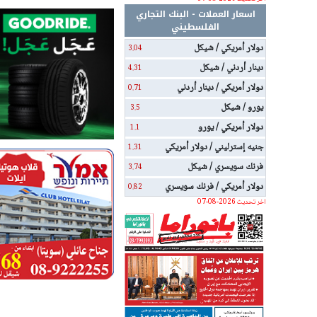
اسعار العملات - البنك التجاري
الفلسطيني
دولار أمريكي / شيكل
3.04
دينار أردني / شيكل
4.31
دولار أمريكي / دينار أردني
0.71
يورو / شيكل
3.5
دولار أمريكي / يورو
1.1
جنيه إسترليني / دولار أمريكي
1.31
فرنك سويسري / شيكل
3.74
دولار أمريكي / فرنك سويسري
0.82
اخر تحديث 2026-08-07