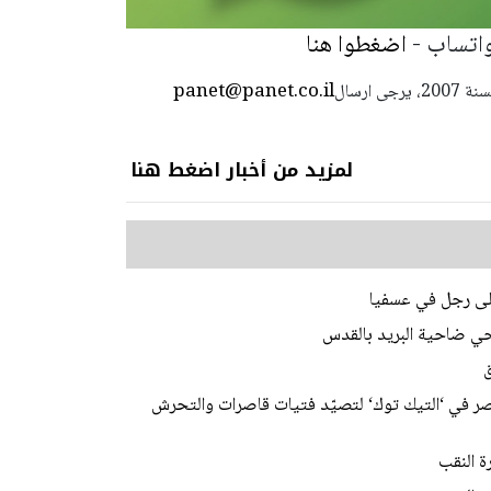
واتساب -
اضغطوا هنا
panet@panet.co.il
استعمال المضامين بموجب بند 27 أ لقانون الحقوق الأدبية لسنة 2007، يرجى ارسال
لمزيد من أخبار اضغط هنا
على رجل في عسفيا
 في ‘التيك توك‘ لتصيّد فتيات قاصرات والتحرش