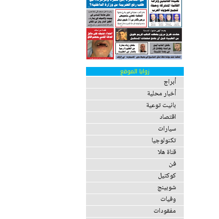
زوايا الموقع
أبراج
أخبار محلية
بانيت توعية
اقتصاد
سيارات
تكنولوجيا
قناة هلا
فن
كوكتيل
شوبينج
وفيات
مفقودات