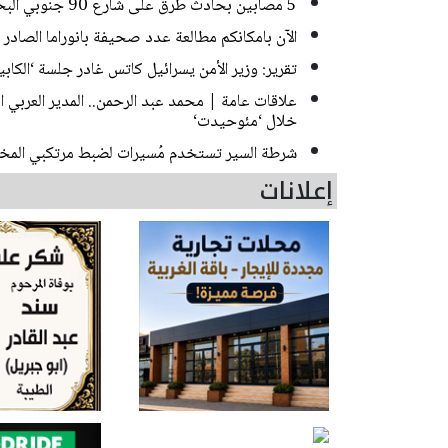
5 مصابين بحادث طرق على شارع 90 جنوبي البحر الميت
الآن بامكانكم مطالعة عدد صحيفة بانوراما الصادر ا
تقرير: وزير الأمن يسرائيل كاتس غادر جلسة ‘الك
علاقات عامة | محمد عبد الرحمن.. المدير العربي
خلال ‘مئوحيدت‘
شرطة السير تستخدم مُسيرات لضبط مرتكبي المخا
إعلانات