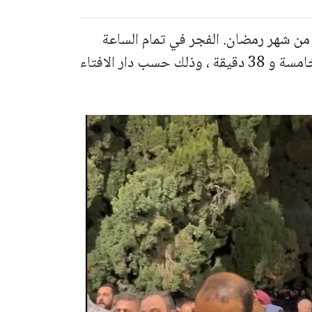
 من شهر رمضان. الفجر في تمام الساعة
04:51 . أما المغرب فهو يأتي في الساعة الخامسة و 38 دقيقة ، وذلك حسب دار الافتاء