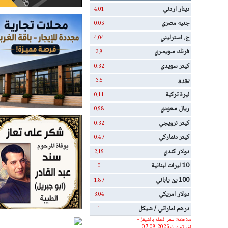
دينار اردني
4.01
جنيه مصري
0.05
ج. استرليني
4.04
فرنك سويسري
3.8
كيتر سويدي
0.32
يورو
3.5
ليرة تركية
0.11
ريال سعودي
0.98
كيتر نرويجي
0.32
كيتر دنماركي
0.47
دولار كندي
2.19
10 ليرات لبنانية
0
100 ين ياباني
1.87
دولار امريكي
3.04
درهم اماراتي / شيكل
1
ملاحظة: سعر العملة بالشيقل -
اخر تحديث 2026-08-07