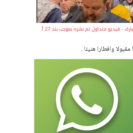
صلاة التراويح الأولى في المسجد الاقصى المبارك - فيديو متداول تم نشره بموجب بند 27 أ
قبولا وافطارا هنيئا .