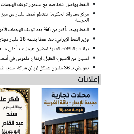
النفط يواصل انخفاضه مع استمرار توقف الهجمات بي
مركز مساواة: الحكومة تقتطع نصف مليار من ميزا
الجريمة
النفط يهبط بأكثر من 6% بعد توقف الهجمات الأمريكية الإيرانية
وزير النفط الإيراني: بعنا نفطا بقيمة 18 مليار دولار خلال الحرب ووقف إطلاق النار
بيانات: الناقلات العابرة لمضيق هرمز عند أدنى م
اعتبارا من الأسبوع المقبل: ارتفاع ملموس في أسعار
تعويض بـ 36 مليون شيكل لزبائن شركة ‘سوبر غار باور‘ بعد اكتشاف زبونة انها تدفع أكثر من جيرانها!
إعلانات