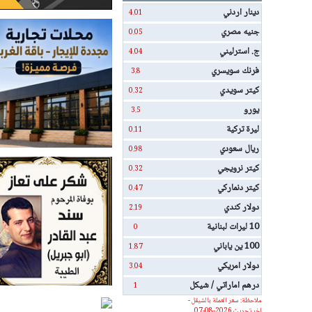
دينار اردني
4.01
جنيه مصري
0.05
ج. استرليني
4.04
فرنك سويسري
3.8
كيتر سويدي
0.32
يورو
3.5
ليرة تركية
0.11
ريال سعودي
0.98
كيتر نرويجي
0.32
كيتر دنماركي
0.47
دولار كندي
2.19
10 ليرات لبنانية
0
100 ين ياباني
1.87
دولار امريكي
3.04
درهم اماراتي / شيكل
1
ملاحظة: سعر العملة بالشيقل -
اخر تحديث 2026-08-07