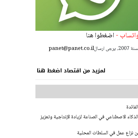
 واتساب -
اضغطوا هنا
panet@panet.co.il
استعمال المضامين بموجب بند 27 أ لقانون الحقوق الأدبية لسنة 2007، يرجى ارسال
لمزيد من اقتصاد اضغط هنا
لفائدة
لذكاء الاصطناعي في الصناعة لزيادة الإنتاجية وتعزيز
عن نزاع عمل في السلطات المحلية