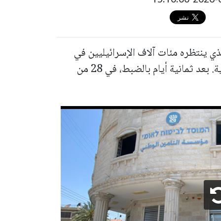
ي ينتظره مئات آلاف الإسرائيليين في
أنحاء البلاد لاستلام دفعة المدفوعات الشهرية. بعد ثمانية أيام بالضبط، في 28 من