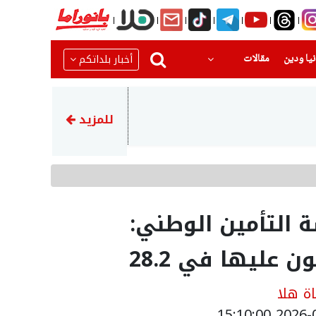
(current)
(current)
أخبار بلداتكم
يا ودين
مقالات
17:14
وفد طبي من جمعية أطباء لحقوق 
للمزيد
التأمين الوطني:
عليها في 28.2
ة هلا