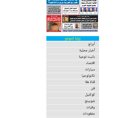
زوايا الموقع
أبراج
أخبار محلية
بانيت توعية
اقتصاد
سيارات
تكنولوجيا
قناة هلا
فن
كوكتيل
شوبينج
وفيات
مفقودات