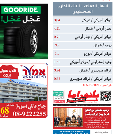
اسعار العملات - البنك التجاري
الفلسطيني
دولار أمريكي / شيكل
3.04
دينار أردني / شيكل
4.31
دولار أمريكي / دينار أردني
0.71
يورو / شيكل
3.5
دولار أمريكي / يورو
1.1
جنيه إسترليني / دولار أمريكي
1.31
فرنك سويسري / شيكل
3.74
دولار أمريكي / فرنك سويسري
0.82
اخر تحديث 2026-08-07