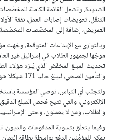
التنقّل، تعويضات إصابات العمل، نفقة الأولا
التمريض، إضافة إلى المخصّصات المخصّصة
وبالتوازي مع الإيداعات المتوقعة، وجّهت م
تحديث المبلغ المخفّض الذي يُلزم هؤلاء ال
والتأمين الصحي، ليبلغ حاليا 171 شيكلا شهريا.
ولتجنّب أي التباس، توصي المؤسسة باستخد
الإلكتروني، والتي تتيح فحص المبلغ الدقيق 
والطلاب، ومن لا يعملون، وحتى الإسرائيليين
وفيما يتعلّق بتسوية المدفوعات والديون، ت
يمكن للمؤمَّنين الدفع بواسطة بطاقة ائتمان 