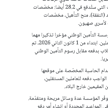
الشديدة. وتشمل القائمة الكاملة للمخصّصات التي ستُدفع في 28.2 أيضا: مخصّصات
د (النفقة)، منح التأهيل، مخصّصات
 لأسرى صهيون.
ؤسسة التأمين الوطني مؤخرا تذكيرا مهما
موجّها لجمهور الطلاب في إسرائيل غير العاملين. ابتداء من 1 كانون الثاني 2026، تم
طلاب بدفعه مقابل رسوم التأمين الوطني
ام الحاسبة المخصّصة على موقعها
الواجب دفعه للعاملين المستقلين،
 المقيمين خارج البلاد.
وفّر المؤسسة عدة وسائل مريحة ومتقدّمة.
في المواعيد المحددة أو إنشاء أمر دفع