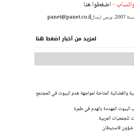
 واتساب -
اضغطوا هنا
panet@panet.co.il
استعمال المضامين بموجب بند 27 أ لقانون الحقوق الأدبية لسنة 2007، يرجى ارسال
لمزيد من أخبار اضغط هنا
ة والقضائية المتاحة لمواجهة هدم البيوت في المجتمع
بيوت المهددة بالهدم في طمرة
 للجمعيات العربية
 شؤون الاستيطان