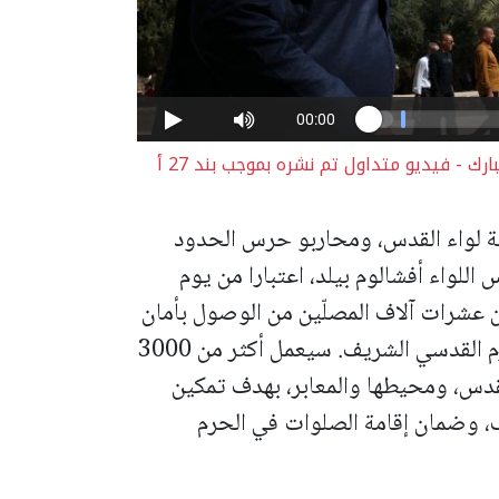
صلاة التراويح الأولى في المسجد الاقصى المبارك - فيديو متداول تم نشره بموجب بند 27 أ
ة لواء القدس، ومحاربو حرس الحدود
اللواء أفشالوم بيلد، اعتبارا من يوم
ين عشرات آلاف المصلّين من الوصول بأمان
رم القدسي الشريف.
سيعمل أكثر من 3000
قدس، ومحيطها والمعابر، بهدف تمكين
ئف، وضمان إقامة الصلوات في الحرم