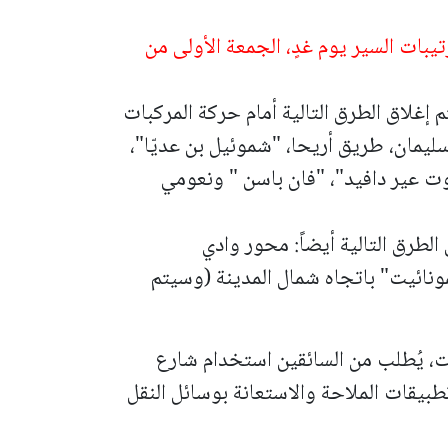
يبات السير يوم غدٍ، الجمعة الأولى من
ساعة 06:00 وحتى نحو 15:30 سيتم إغلاق الطرق التالية أمام حركة المركبات
يمان، طريق أريحا، "شموئيل بن عديّا"،
ت عير دافيد"، "فان باسن " ونعومي
الطرق التالية أيضاً:
محور وادي
نائيت" باتجاه شمال المدينة (وسيتم
ت، يُطلب من السائقين استخدام شارع
بيقات الملاحة والاستعانة بوسائل النقل