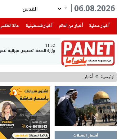
06.08.2026
°
(current)
(current)
(current)
أخبار محلية
أخبار من العالم
أخبار فلسطينية
حالة الطقس
11:52
وزارة الصحة: تخصيص ميزانية لتمويل توظيف 82 ممرضًا وممرضة من ذوي الاختص
الرئيسية
أخبار
أسعار العملات