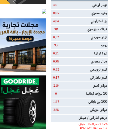
دينار اردني
4.01
جنيه مصري
0.05
ج. استرليني
4.04
فرنك سويسري
3.8
كيتر سويدي
0.32
يورو
3.5
ليرة تركية
0.11
ريال سعودي
0.98
كيتر نرويجي
0.32
كيتر دنماركي
0.47
دولار كندي
2.19
10 ليرات لبنانية
0
100 ين ياباني
1.87
دولار امريكي
2.88
درهم اماراتي / شيكل
1
ملاحظة: سعر العملة بالشيقل -
اخر تحديث 2026-06-03