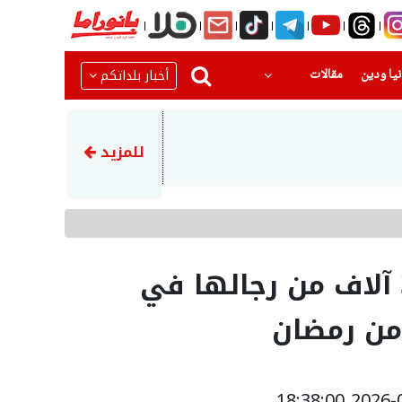
(current)
(current)
أخبار بلداتكم
يا ودين
مقالات
11:24
تقرير: الجيش الأمريكي بدأ باخل
للمزيد
الشرطة تنشر أكثر من 3 آلاف من رجالها في
من رمضان