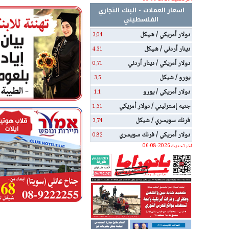
اسعار العملات - البنك التجاري
الفلسطيني
دولار أمريكي / شيكل
3.04
دينار أردني / شيكل
4.31
دولار أمريكي / دينار أردني
0.71
يورو / شيكل
3.5
دولار أمريكي / يورو
1.1
جنيه إسترليني / دولار أمريكي
1.31
فرنك سويسري / شيكل
3.74
دولار أمريكي / فرنك سويسري
0.82
اخر تحديث 2026-08-06