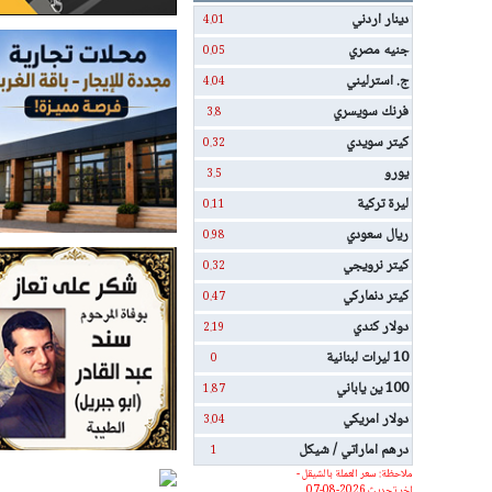
دينار اردني
4.01
جنيه مصري
0.05
ج. استرليني
4.04
فرنك سويسري
3.8
كيتر سويدي
0.32
يورو
3.5
ليرة تركية
0.11
ريال سعودي
0.98
كيتر نرويجي
0.32
كيتر دنماركي
0.47
دولار كندي
2.19
10 ليرات لبنانية
0
100 ين ياباني
1.87
دولار امريكي
3.04
درهم اماراتي / شيكل
1
ملاحظة: سعر العملة بالشيقل -
اخر تحديث 2026-08-07