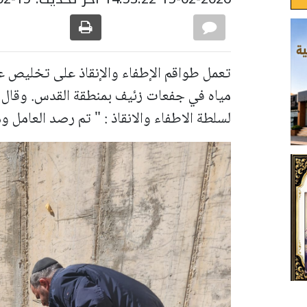
تعمل طواقم الإطفاء والإنقاذ على تخليص عا
مياه في جفعات زئيف بمنطقة القدس. وقال كا
لسلطة الاطفاء والانقاذ : " تم رصد العامل 