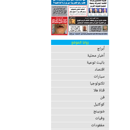
زوايا الموقع
أبراج
أخبار محلية
بانيت توعية
اقتصاد
سيارات
تكنولوجيا
قناة هلا
فن
كوكتيل
شوبينج
وفيات
مفقودات