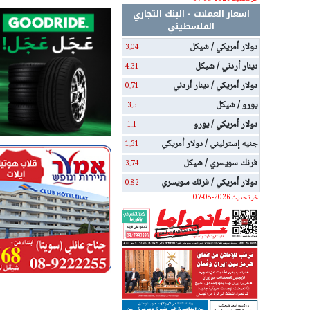
اسعار العملات - البنك التجاري
الفلسطيني
دولار أمريكي / شيكل
3.04
دينار أردني / شيكل
4.31
دولار أمريكي / دينار أردني
0.71
يورو / شيكل
3.5
دولار أمريكي / يورو
1.1
جنيه إسترليني / دولار أمريكي
1.31
فرنك سويسري / شيكل
3.74
دولار أمريكي / فرنك سويسري
0.82
اخر تحديث 2026-08-07