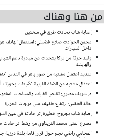
من هنا وهناك
إصابة شاب بحادث طرق في سخنين
مخمن الحوادث صلاح فضيلي: استعمال الهاتف هو ا
داخل السيارات
وليد خزنة من يركا يتحدث عن مبادرة دعم الشباب 
والهايتك
تمديد اعتقال مشتبه من صور باهر في القدس ‘بن
اعتقال مشتبه من الضفة الغربية ‘ضُبطت بحوزته أ
د. شريف مصري: تقلص الغابات والمساحات المفتوحة 
حالة الطقس: ارتفاع طفيف على درجات الحرارة
إصابة شاب بجروح خطيرة إثر حادثة في عين السه
مصرع الفتى محمد القريناوي من رهط اثر حادث ط
المحامي راضي نجم حول قرار إقامة بلدة درزية جديد