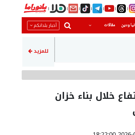
(current)
(current)
أخبار بلداتكم
يا ودين
مقالات
16:45
انطلاق مخيم كرة القدم والتحد
للمزيد
اع خلال بناء خزان