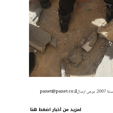
panet@panet.co.il
استعمال المضامين بموجب بند 27 أ لقانون الحقوق الأدبية لسنة 2007، يرجى ارسال
لمزيد من أخبار اضغط هنا