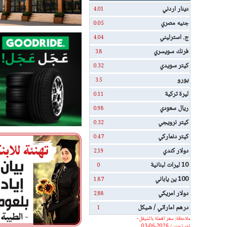
دينار اردني
4.01
جنيه مصري
0.05
ج. استرليني
4.04
فرنك سويسري
3.8
كيتر سويدي
0.32
يورو
3.5
ليرة تركية
0.11
ريال سعودي
0.98
كيتر نرويجي
0.32
كيتر دنماركي
0.47
دولار كندي
2.19
10 ليرات لبنانية
0
100 ين ياباني
1.87
دولار امريكي
2.88
درهم اماراتي / شيكل
1
ملاحظة: سعر العملة بالشيقل -
اخر تحديث 2026-06-03