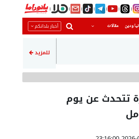
(current)
(current)
أخبار بلداتكم
يا ودين
مقالات
09:08
المحامي راضي نجم يتحدث لقناة 
للمزيد
رة تتحدث عن يوم
مل