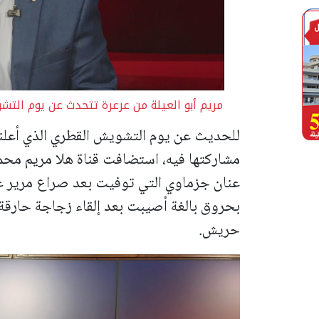
مريم أبو العيلة من عرعرة تتحدث عن يوم الت
للحديث عن يوم التشويش القطري الذي أعلن
مشاركتها فيه، استضافت قناة هلا مريم محمو
عنان جزماوي التي توفيت بعد صراع مرير عل
بحروق بالغة أصيبت بعد إلقاء زجاجة حارقة 
حريش.