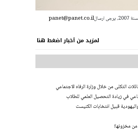
panet@panet.co.il
استعمال المضامين بموجب بند 27 أ لقانون الحقوق الأدبية لسنة 2007، يرجى ارسال
لمزيد من أخبار اضغط هنا
ات الثكلى من خلال وزارة الرفاه الاجتماعي
ي في زيادة التحصيل العلمي للطلاب
اليهودية قبيل انتخابات الكنيست
من مخزونها!