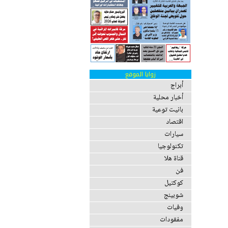
زوايا الموقع
أبراج
أخبار محلية
بانيت توعية
اقتصاد
سيارات
تكنولوجيا
قناة هلا
فن
كوكتيل
شوبينج
وفيات
مفقودات