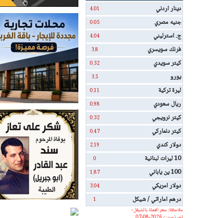
دينار اردني
4.01
جنيه مصري
0.05
ج. استرليني
4.04
فرنك سويسري
3.8
كيتر سويدي
0.32
يورو
3.5
ليرة تركية
0.11
ريال سعودي
0.98
كيتر نرويجي
0.32
كيتر دنماركي
0.47
دولار كندي
2.19
10 ليرات لبنانية
0
100 ين ياباني
1.87
دولار امريكي
3.04
درهم اماراتي / شيكل
1
ملاحظة: سعر العملة بالشيقل -
اخر تحديث 2026-08-07