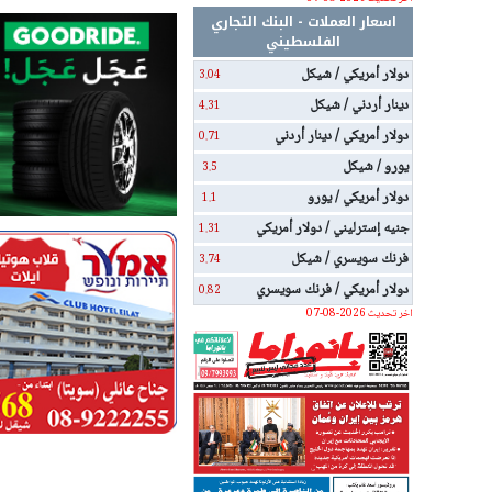
اسعار العملات - البنك التجاري
الفلسطيني
دولار أمريكي / شيكل
3.04
دينار أردني / شيكل
4.31
دولار أمريكي / دينار أردني
0.71
يورو / شيكل
3.5
دولار أمريكي / يورو
1.1
جنيه إسترليني / دولار أمريكي
1.31
فرنك سويسري / شيكل
3.74
دولار أمريكي / فرنك سويسري
0.82
اخر تحديث 2026-08-07