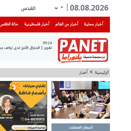
08.08.2026
°
(current)
(current)
(current)
أخبار محلية
أخبار من العالم
أخبار فلسطينية
حالة الطقس
09:24
تقرير | الجنرال الأبرز لدى ترامب يبحث عن مخرج 
الرئيسية
أخبار
أسعار العملات