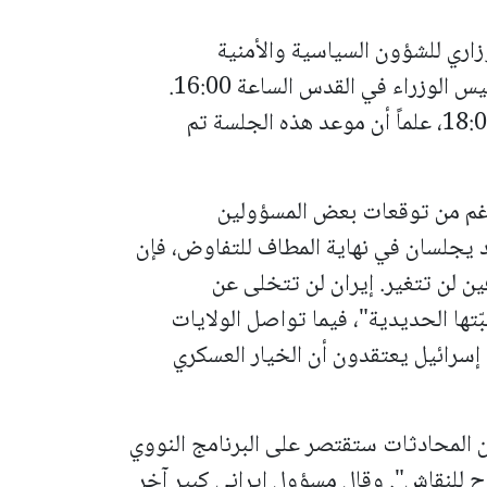
ري للشؤون السياسية والأمنية
"الكابينيت"، الخميس، اجتماعا في مكتب رئيس الوزراء في القدس الساعة 16:00.
ويتوقع أن تستمر المناقشات حتى الساعة 18:00، علماً أن موعد هذه الجلسة تم
الرغم من توقعات بعض المسؤولين
قد يجلسان في نهاية المطاف للتفاوض، فإن
ين لن تتغير. إيران لن تتخلى عن
بّتها الحديدية"، فيما تواصل الولايات
 إسرائيل يعتقدون أن الخيار العسكري
 المحادثات ستقتصر على البرنامج النووي
ح للنقاش". وقال مسؤول إيراني كبير آخر