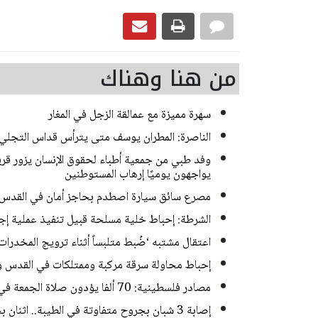
من هنا وهناك
سهرة مميزة مع عمالقة الزجل في المغار
الناصرة: المطران يوسف متى يترأس قداس التجلي
وفد طبي من جمعية أطباء لحقوق الإنسان يزور قرية
يواجهون يوميًا إرهاب المستوطنين
مصرع سائق سيارة اصطدم بحاجز أمان في القدس
الشرطة: إحباط خلية مسلحة قبيل تنفيذ عملية إجرامية ف
اعتقال مشتبه ‘ضُبط متلبساً أثناء ترويج المخدر
إحباط محاولة سرقة مركبة وممتلكات في القدس و
مصادر فلسطينية: 70 ألفا يؤدون صلاة الجمعة في المسجد الأقصى
إصابة 3 شبان بجروح متفاوتة في الطيبة.. اثنان بحالة خطيرة