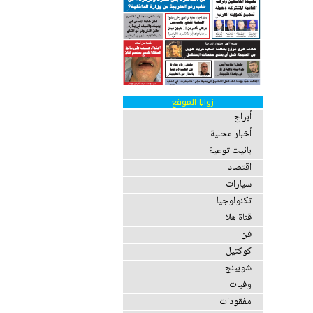
زوايا الموقع
أبراج
أخبار محلية
بانيت توعية
اقتصاد
سيارات
تكنولوجيا
قناة هلا
فن
كوكتيل
شوبينج
وفيات
مفقودات