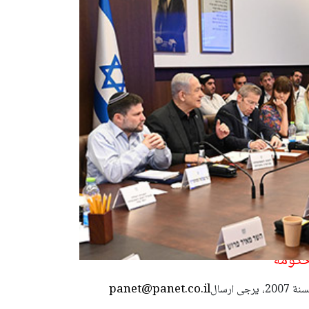
حكومة
panet@panet.co.il
استعمال المضامين بموجب بند 27 أ لقانون الحقوق الأدبية لسنة 2007، يرجى ارسال