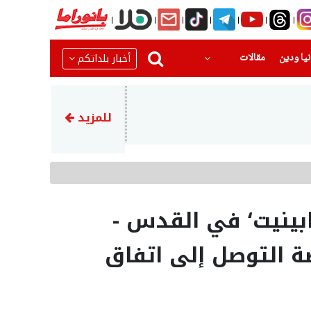
(current)
(current)
أخبار بلداتكم
يا ودين
مقالات
08:52
الحوثيون يهاجمون مأرب مجددا و
للمزيد
ابينيت‘ في القدس -
صة التوصل إلى اتفاق