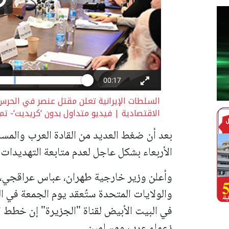
السلطات الإيرانية تعلن مقتل عنصر في الحرس 
الاقتصادية | فيديو متداول بدون ‘كريديت‘- تم نشره حسب البند 7
بعد أن ضغط العديد من القادة العرب والمسل
الأربعاء بشكل عاجل لعدم متابعة التهديدات ب
وأعلن وزير خارجية طهران، عباس عراقجي، مس
والولايات المتحدة ستُعقد يوم الجمعة في 
في البيت الأبيض لقناة "الجزيرة" إن خطط 
زعماء عرب ومسلمين.