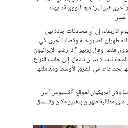
 أخرى غير البرنامج النووي قد يهدد
ُمان.
وم الأربعاء، إن أي محادثات جادة بين
سانة طهران الصاروخية وقضايا أخرى، في
وي فقط. وقال روبيو "إذا رغب الإيرانيون
لمحادثات لا بد أن تشمل، إلى جانب النزاع
مها لجماعات في الشرق الأوسط ومعاملتها
 مسؤولان أمريكيان لموقع "أكسيوس" بأن
فق على مطالبة طهران بتغيير مكان وتنسيق