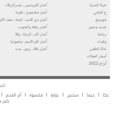
حياة الصبايا
أخبار الفريديس ، جسرالزرقاء
ع الماشي
أخبار شفاعمرو ، طمرة
شوبينج
أخبار دير الاسد ، البعنة ، مجد الك
جديد وصور
أخبار رهط والجنوب
رياضة
أخبار اللد ، الرملة ، يافا
وفيات
أخبار كفر قاسم ، جلجولية
حالة الطقس
أخبار باقة ، زيمر ، جت
أسعار العملات
أبراج 2022
اخبا
عكا
حيفا
سخنين
عرابة
قلنسوة
أم الفحم
كفر 