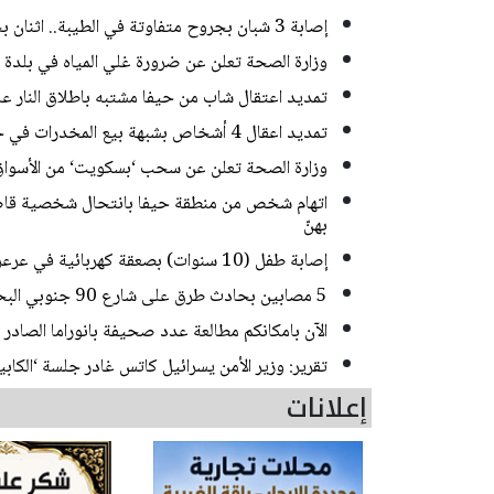
إصابة 3 شبان بجروح متفاوتة في الطيبة.. اثنان بحالة خطيرة
وزارة الصحة تعلن عن ضرورة غلي المياه في بلدة
تمديد اعتقال شاب من حيفا مشتبه باطلاق النار 
تمديد اعقال 4 أشخاص بشبهة بيع المخدرات في حي ضاحية البريد بالقدس
وزارة الصحة تعلن عن سحب ‘بسكويت‘ من الأسواق
اتهام شخص من منطقة حيفا بانتحال شخصية قاصر
بهنّ
إصابة طفل (10 سنوات) بصعقة كهربائية في عرعرة النقب
5 مصابين بحادث طرق على شارع 90 جنوبي البحر الميت
الآن بامكانكم مطالعة عدد صحيفة بانوراما الصادر ا
تقرير: وزير الأمن يسرائيل كاتس غادر جلسة ‘الك
إعلانات