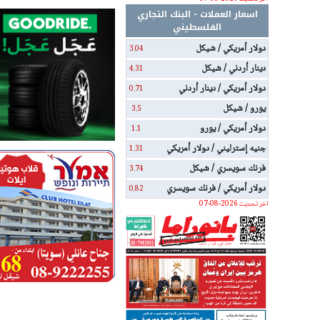
اسعار العملات - البنك التجاري
الفلسطيني
دولار أمريكي / شيكل
3.04
دينار أردني / شيكل
4.31
دولار أمريكي / دينار أردني
0.71
يورو / شيكل
3.5
دولار أمريكي / يورو
1.1
جنيه إسترليني / دولار أمريكي
1.31
فرنك سويسري / شيكل
3.74
دولار أمريكي / فرنك سويسري
0.82
اخر تحديث 2026-08-07