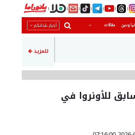
(current)
(current)
أخبار بلداتكم
يا ودين
مقالات
22:22
عراقجي يشيد بالجيش الإيراني 
للمزيد
ابق للأونروا في