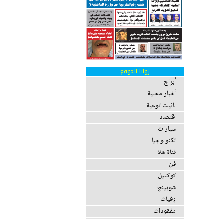
زوايا الموقع
أبراج
أخبار محلية
بانيت توعية
اقتصاد
سيارات
تكنولوجيا
قناة هلا
فن
كوكتيل
شوبينج
وفيات
مفقودات