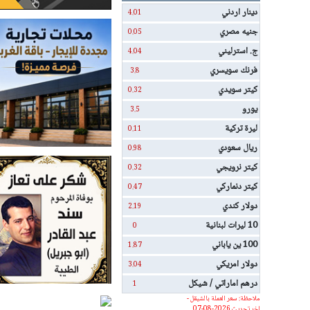
دينار اردني
4.01
جنيه مصري
0.05
ج. استرليني
4.04
فرنك سويسري
3.8
كيتر سويدي
0.32
يورو
3.5
ليرة تركية
0.11
ريال سعودي
0.98
كيتر نرويجي
0.32
كيتر دنماركي
0.47
دولار كندي
2.19
10 ليرات لبنانية
0
100 ين ياباني
1.87
دولار امريكي
3.04
درهم اماراتي / شيكل
1
ملاحظة: سعر العملة بالشيقل -
اخر تحديث 2026-08-07