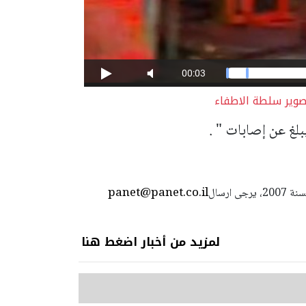
صوير سلطة الاطفاء
لغ عن إصابات " .
panet@panet.co.il
استعمال المضامين بموجب بند 27 أ لقانون الحقوق الأدبية لسنة 2007، يرجى ارسال
لمزيد من أخبار اضغط هنا