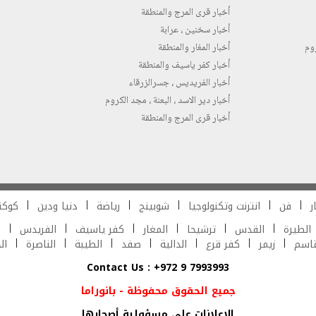
أخبار قرى المرج والمنطقة
أخبار سخنين ، عرابة
روم
أخبار المغار والمنطقة
أخبار كفر ياسيف والمنطقة
أخبار الفريديس ، جسرالزرقاء
أخبار دير الاسد ، البعنة ، مجد الكروم
أخبار قرى المرج والمنطقة
ر
فن
انترنت وتكنولوجيا
شوبينج
رياضة
دنيا ودين
كوكت
الطيرة
القدس
ترشيحا
المغار
كفر ياسيف
الفريدس
ش
قاسم
زيمر
كفر قرع
الدالية
صفد
الطيبة
الناصرة
ال
Contact Us : +972 9 7993993
جميع الحقوق محفوظة - بانوراما
الاعلانات على مسؤولية أصحابها