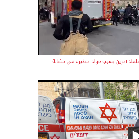
ليات انعاش لرضيعين ( 4 أشهر ) واصابة 28 طفلا آخرين بسبب مواد خطيرة في حضانة