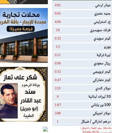
دينار اردني
4.01
جنيه مصري
0.05
ج. استرليني
4.04
فرنك سويسري
3.8
كيتر سويدي
0.32
يورو
3.5
ليرة تركية
0.11
ريال سعودي
0.98
كيتر نرويجي
0.32
كيتر دنماركي
0.47
دولار كندي
2.19
10 ليرات لبنانية
0
100 ين ياباني
1.87
دولار امريكي
2.88
درهم اماراتي / شيكل
1
ملاحظة: سعر العملة بالشيقل -
اخر تحديث 2026-06-03