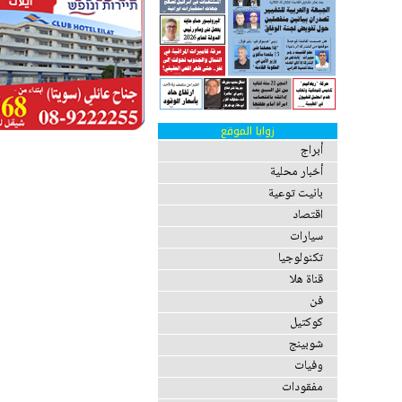
زوايا الموقع
أبراج
أخبار محلية
بانيت توعية
اقتصاد
سيارات
تكنولوجيا
قناة هلا
فن
كوكتيل
شوبينج
وفيات
مفقودات