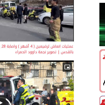
عم
بالقدس | تصوير نجمة داوود الحمراء