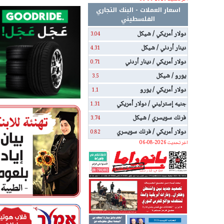
اسعار العملات - البنك التجاري
الفلسطيني
دولار أمريكي / شيكل
3.04
دينار أردني / شيكل
4.31
دولار أمريكي / دينار أردني
0.71
يورو / شيكل
3.5
دولار أمريكي / يورو
1.1
جنيه إسترليني / دولار أمريكي
1.31
فرنك سويسري / شيكل
3.74
دولار أمريكي / فرنك سويسري
0.82
اخر تحديث 2026-08-06