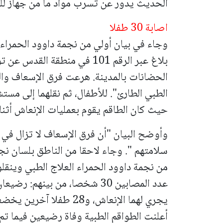
الحديث يدور عن تسرب مواد ما من جهاز للت
اصابة 30 طفلا
بلاغ عبر الرقم 101 في منطقة 
الحضانات بالمدينة.
هرعت فرق الإسعاف والط
الطبي الطارئ". للأطفال، ثم نقلهما إلى م
حيث كان الطاقم يقوم بعمليات الإنعاش أثناء
وأوضح البيان "أن فرق الإسعاف لا تزال في 
سلامتهم ".
وجاء لاحقا من الناطق بلسان نجم
من نجمة داوود الحمراء العلاج الطبي وينقل
يجري لهما الإنعاش، و28 ط
أعلنت الطواقم الطبية وفاة رضيعين فيما تم نقل 55 آخرين لمستشفيات ومرا