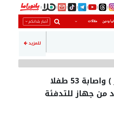
(current)
(current)
أخبار بلداتكم
يا ودين
مقالات
20:14
هل أنت من المستحقين؟ التأمين 
للمزيد
مصرع رضيعين ( 4 أشهر ) واصابة 53 طفلا
 من جهاز للتدفئة