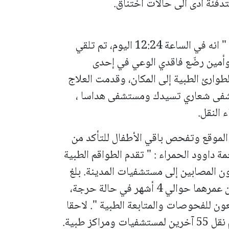
دفئة أدى الى حالات اختناق.
وجاء في بيان أولي من نجمة داوود الحمراء " انه في الساعة 12:24 اليوم، تم تلقي
القدس عن توأمين رضّع فاقدي الوعي في إحدى
وارئ الطبية إلى المكان، وقدمت العلاج
ستشفى شعاري تسيدك ومستشفى هداسا ،
 النقل.
الموقع وتفحص باقي الأطفال للتأكد من
ة داوود الحمراء : " تقدم الطواقم الطبية
ون المصابين إلى مستشفيات المدينة. بلغ
عدد المصابين 30 شخصا، من بينهم: رضيعان عمرهما حوالي 4 أشهر في حالة حرجة،
فلا آخرين يخضعون للفحوصات والمتابعة الطبية ". لاحقا
كز طبية.