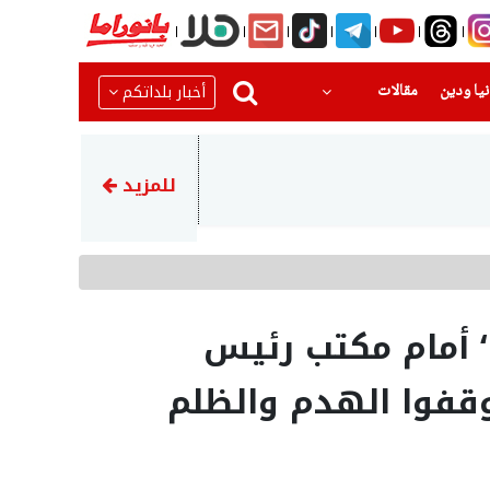
(current)
(current)
أخبار بلداتكم
يا ودين
مقالات
10:04
الرئيس الإيراني بزشكيان: التوا
للمزيد
 أمام مكتب رئيس
قفوا الهدم والظلم