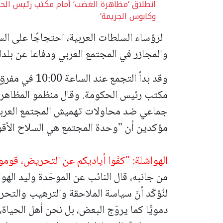
انطلاق ‘مظاهرة الغضب‘ أمام مكتب رئيس الح
وكابوس الجريمة‘
لرؤساء السلطات العربية، احتجاجًا على ال
والمجازر في المجتمع العربي ودفاعا عن بلدات
وقد بدأ التجمع
مكتب رئيس الحكومة. وقال منظمو المظاهرة
جماعي ضد محاولات تهميش المجتمع العربي،
مؤكدين أن "وحدة المجتمع هي السلاح الأقوى
الهواشلة: "كفّوا أياديكم عن التحريض، قوم
من جانبه، قال النائب عن الموحّدة وليد الهو
لنُؤكّد أنّ سياسة الملاحقة والترهيب والتح
دمويًّا كما يروّج البعض، بل نحن أهل الحياة، 