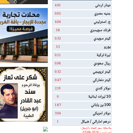
دينار اردني
4.01
جنيه مصري
0.05
ج. استرليني
4.04
فرنك سويسري
3.8
كيتر سويدي
0.32
يورو
3.5
ليرة تركية
0.11
ريال سعودي
0.98
كيتر نرويجي
0.32
كيتر دنماركي
0.47
دولار كندي
2.19
10 ليرات لبنانية
0
100 ين ياباني
1.87
دولار امريكي
3.04
درهم اماراتي / شيكل
1
ملاحظة: سعر العملة بالشيقل -
اخر تحديث 2026-08-07