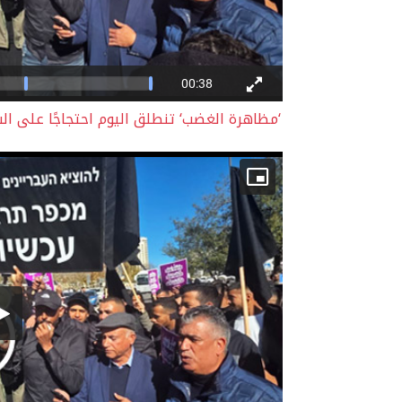
‘مظاهرة الغضب‘ تنطلق اليوم احتجاجًا على ال