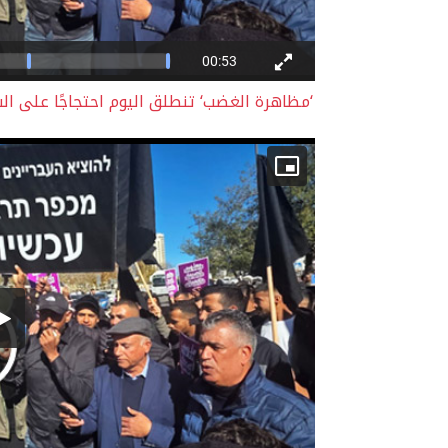
‘مظاهرة الغضب‘ تنطلق اليوم احتجاجًا على ال