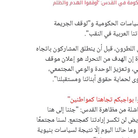
كومة في القدس: ‘أوقفوا الهدم والظلم
سياسات الحكومية و"لوقف الجريمة
نا العربية في النقب".
 عند الساعة 10:00 في مفرق اللطرون، قبل أن ينطلق المشاركون باتجاه
 إن الهدف من التحرك هو إعلان موقف
 وتعزيز الوحدة والوعي المجتمعي،
 لحماية حقوق أبنائنا ومستقبلنا".
وا بواجبكم تجاهنا كمواطنين"
اشلة من مظاهرة القدس: "جئنا إلى هنا
ريض لن تكسر إرادتنا كمجتمع. لسنا مجتمعًا
وما حالنا اليوم إلّا نتيجة لسياسات بنيوية