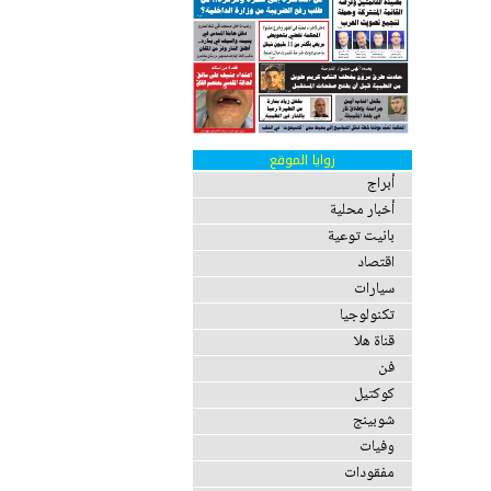
زوايا الموقع
أبراج
أخبار محلية
بانيت توعية
اقتصاد
سيارات
تكنولوجيا
قناة هلا
فن
كوكتيل
شوبينج
وفيات
مفقودات