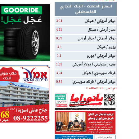
اسعار العملات - البنك التجاري
الفلسطيني
دولار أمريكي / شيكل
3.04
دينار أردني / شيكل
4.31
دولار أمريكي / دينار أردني
0.71
يورو / شيكل
3.5
دولار أمريكي / يورو
1.1
جنيه إسترليني / دولار أمريكي
1.31
فرنك سويسري / شيكل
3.74
دولار أمريكي / فرنك سويسري
0.82
اخر تحديث 2026-08-07