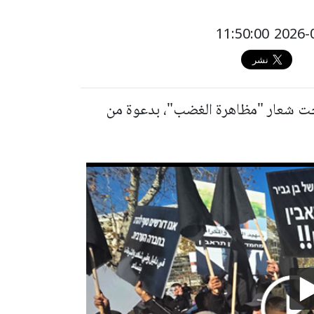
حت شعار "مظاهرة الغضب"، بدعوة من