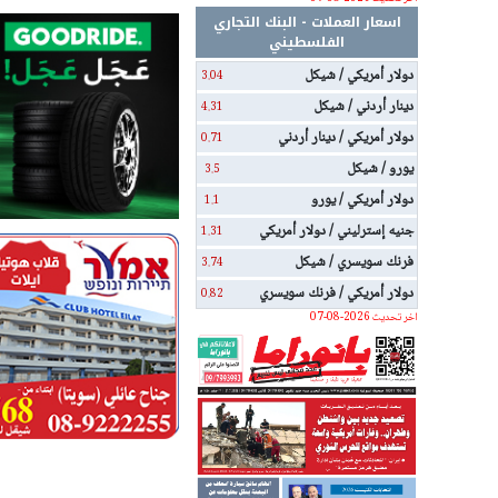
اسعار العملات - البنك التجاري
الفلسطيني
دولار أمريكي / شيكل
3.04
دينار أردني / شيكل
4.31
دولار أمريكي / دينار أردني
0.71
يورو / شيكل
3.5
دولار أمريكي / يورو
1.1
جنيه إسترليني / دولار أمريكي
1.31
فرنك سويسري / شيكل
3.74
دولار أمريكي / فرنك سويسري
0.82
اخر تحديث 2026-08-07