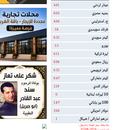
دينار اردني
4.01
جنيه مصري
0.05
ج. استرليني
4.04
فرنك سويسري
3.8
كيتر سويدي
0.32
يورو
3.5
ليرة تركية
0.11
ريال سعودي
0.98
كيتر نرويجي
0.32
كيتر دنماركي
0.47
دولار كندي
2.19
10 ليرات لبنانية
0
100 ين ياباني
1.87
دولار امريكي
3.04
درهم اماراتي / شيكل
1
ملاحظة: سعر العملة بالشيقل -
اخر تحديث 2026-08-07