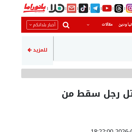
(current)
(current)
أخبار بلداتكم
يا ودين
مقالات
06:59
وزارة الصحة تحذّر الجمهور من ا
للمزيد
قتل رجل سقط من