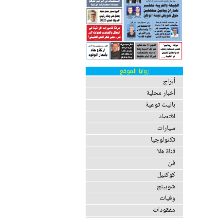
زوايا الموقع
أبراج
أخبار محلية
بانيت توعية
اقتصاد
سيارات
تكنولوجيا
قناة هلا
فن
كوكتيل
شوبينج
وفيات
مفقودات