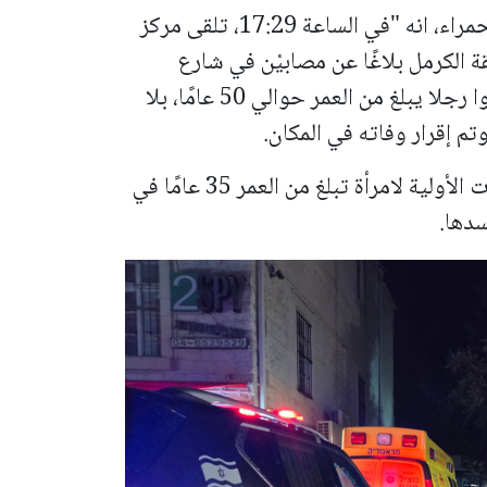
من جانبه، افاد المتحدث باسم نجم داوود الحمراء، انه "في الساعة 17:29، تلقى مركز
ي منطقة الكرمل بلاغًا عن مصابيْن في شارع
"هجانيم" بحيفا. وأفاد المسعفون أنهم وجدوا رجلا يبلغ من العمر حوالي 50 عامًا، بلا
م إقرار وفاته في المكان.
كما قدم طاقم نجمة داوود الحمراء الإسعافات الأولية لامرأة تبلغ من العمر 35 عامًا في
دها.