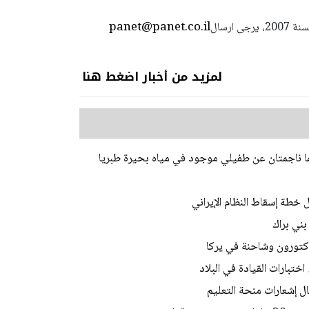
panet@panet.co.il
استعمال المضامين بموجب بند 27 أ لقانون الحقوق الأدبية لسنة 2007، يرجى ارسال
لمزيد من أخبار اضغط هنا
ما ناجمتان عن طفيلي موجود في مياه بحيرة طبريا
 خطة إسقاط النظام الإيراني
ني براك
ختبارات القيادة في البلاد
ل إشعارات منحة التعليم