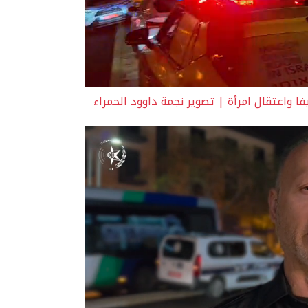
واعتقال امرأة | تصوير نجمة داوود الحمراء