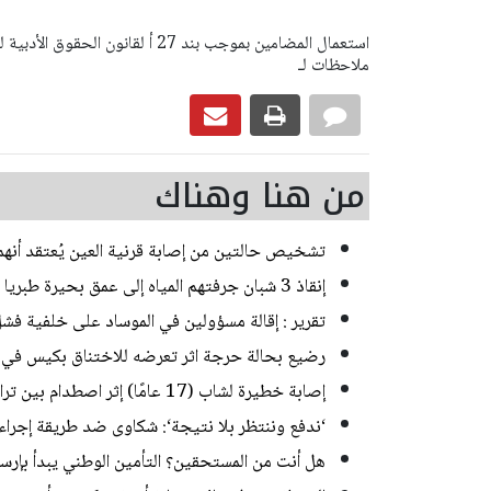
ملاحظات لـ
من هنا وهناك
تشخيص حالتين من إصابة قرنية العين يُعتقد أنه
إنقاذ 3 شبان جرفتهم المياه إلى عمق بحيرة طبريا
تقرير : إقالة مسؤولين في الموساد على خلفية فشل
رضيع بحالة حرجة اثر تعرضه للاختناق بكيس في ب
إصابة خطيرة لشاب (17 عامًا) إثر اصطدام بين تراكتورون وشاحنة في يركا
‘ندفع وننتظر بلا نتيجة‘: شكاوى ضد طريقة إجراء ا
هل أنت من المستحقين؟ التأمين الوطني يبدأ بإرسا